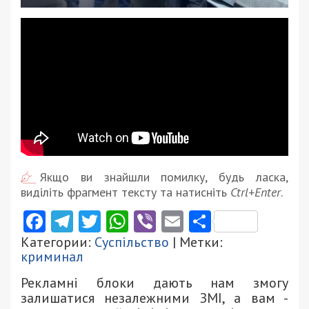
Якщо ви знайшли помилку, будь ласка,
виділіть фрагмент тексту та натисніть
Ctrl+Enter
.
Facebook
Telegram
Twitter
WhatsApp
Viber
Email
Поділити
Категории:
Суспільство
| Метки:
криминал
Рекламні блоки дають нам змогу
залишатися незалежними ЗМІ, а вам -