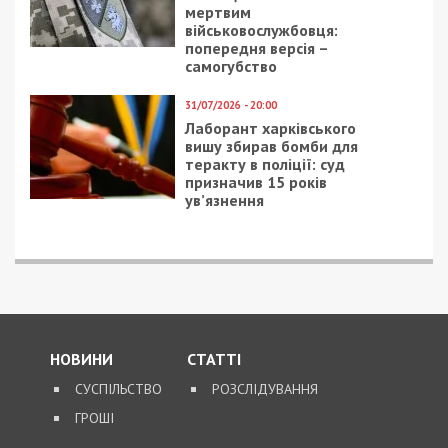
5/08/2026 - 13:24
У Хмельницькому директора мовної школи
підозрюють у розбещенні учениць
ПОПУЛЯРНІ НОВИНИ
5/08/2026 - 21:31
Представився
працівником ТЦК та
погрожував
“штрафбатом”: у Харкові
на хабарі $10 тисяч