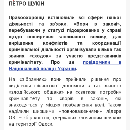
ПЕТРО ЩУКІН
Правоохоронці встановили всі сфери їхньої
діяльності та зв’язки. «Вори в законі»,
перебуваючи у статусі підозрюваних у справі
щодо поширення злочинного впливу, для
вирішення конфліктів та координації
кримінальної діяльності організували кілька так
званих «сходок» за участю представників
криміналітету. Про це
повідомили в
Національній поліції України
.
На «зібраннях» вони прийняли рішення про
виділення фінансової допомоги з так званого
«злодійського общака» на «святкові потреби»
криміналітету та «ворів в законі», які
знаходяться у місцях позбавлення волі. Також
наділили ширшими «повноваженнями» лідера
ОЗГ – збір коштів, одержаних злочинним шляхом
на території Одеси.