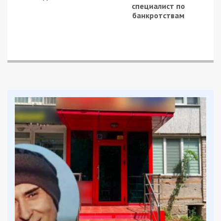
“Умка” та “Лаша Сван” є спільниками
дніпровського кримінального авторитета
Олександра “Наріка” Петровського.
Олійника вже затримували у місті Хуст
Закарпатської області у серпні цього року. Також
його затримували і в минулому році й тоді він
навіть провів деякий час у СІЗО, але згодом був
звільнений судом під нічний домашній арешт.
Facebook
Telegram
Twitter
WhatsApp
Viber
Email
Поділити
Категории:
Суспільство
| Метки:
криминал
Рекламні блоки дають нам змогу
залишатися незалежними ЗМІ, а вам -
отримувати найсвіжіші новини під ними.