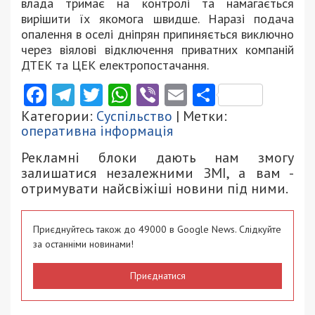
влада тримає на контролі та намагається
вирішити їх якомога швидше. Наразі подача
опалення в оселі дніпрян припиняється виключно
через віялові відключення приватних компаній
ДТЕК та ЦЕК електропостачання.
Facebook
Telegram
Twitter
WhatsApp
Viber
Email
Поділити
Категории:
Суспільство
| Метки:
оперативна інформація
Рекламні блоки дають нам змогу
залишатися незалежними ЗМІ, а вам -
отримувати найсвіжіші новини під ними.
Приєднуйтесь також до 49000 в Google News. Слідкуйте
за останніми новинами!
Приєднатися