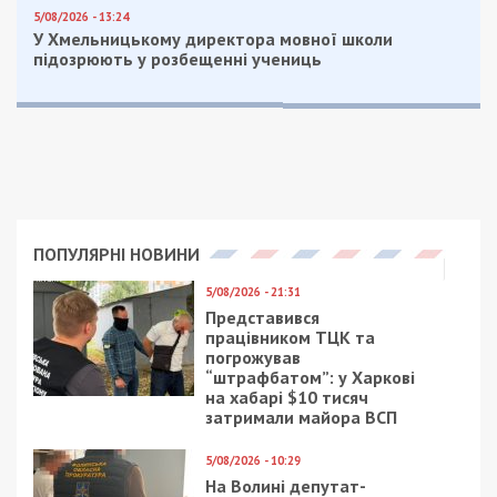
Приєднуйтесь також до 49000 в Google News. Слідкуйте
за останніми новинами!
Приєднатися
Читайте також
Предыдущая статья:
Оперативна інформація з комунального
фронту станом на 14:00
Следующая статья:
Оперативна інформація по роботі
комунальних служб Дніпра станом на
18:00