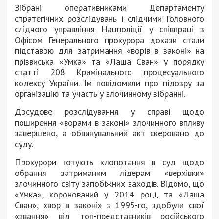
Зібрані оперативниками Департаменту
стратегічних розслідувань і слідчими Головного
слідчого управління Нацполіції у співпраці з
Офісом Генерального прокурора докази стали
підставою для затримання «ворів в законі» на
прізвиська «Умка» та «Лаша Сван» у порядку
статті 208 Кримінального процесуального
кодексу України. Їм повідомили про підозру за
організацію та участь у злочинному зібранні.
Досудове розслідування у справі щодо
поширення «ворами в законі» злочинного впливу
завершено, а обвинувальний акт скеровано до
суду.
Прокурори готують клопотання в суд щодо
обрання затриманим лідерам «верхівки»
злочинного світу запобіжних заходів. Відомо, що
«Умка», коронований у 2014 році, та «Лаша
Сван», «вор в законі» з 1995-го, здобули свої
«звання» від топ-представників російського