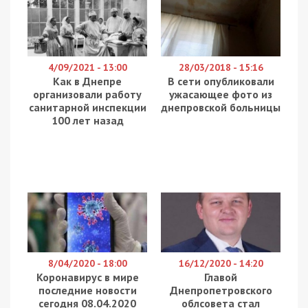
“Злодіїв у законі” Сергія “Умку” Олійника та Лашу
“Лашу Свана” Джачвліані сьогодні затримали у
столиці України.
Про це стало відомо з повідомлень у ЗМІ.