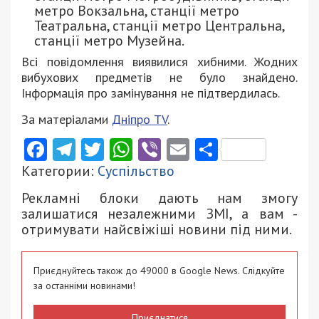
метро Вокзальна, станції метро
Театральна, станції метро Центральна,
станції метро Музейна.
Всі повідомлення виявилися хибними. Жодних
вибухових предметів не було знайдено.
Інформація про замінування не підтвердилась.
За матеріалами
Дніпро ТV
.
Facebook
Telegram
Twitter
WhatsApp
Viber
Email
Поділити
Категории:
Суспільство
Рекламні блоки дають нам змогу
залишатися незалежними ЗМІ, а вам -
отримувати найсвіжіші новини під ними.
Приєднуйтесь також до 49000 в Google News. Слідкуйте
за останніми новинами!
Приєднатися