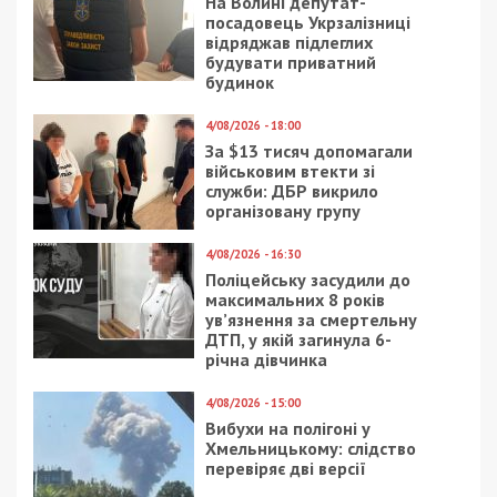
На Волині депутат-
посадовець Укрзалізниці
відряджав підлеглих
будувати приватний
будинок
4/08/2026 - 18:00
За $13 тисяч допомагали
військовим втекти зі
служби: ДБР викрило
організовану групу
4/08/2026 - 16:30
Поліцейську засудили до
максимальних 8 років
ув’язнення за смертельну
ДТП, у якій загинула 6-
річна дівчинка
4/08/2026 - 15:00
Вибухи на полігоні у
Хмельницькому: слідство
перевіряє дві версії