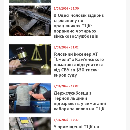
3/08/2026 - 13:30
В Одесі чоловік відкрив
стрілянину по
працівниках ТЦК:
поранено чотирьох
військовослужбовців
2/08/2026 - 21:02
Головний інженер АТ
“Смоли” з Кам’янського
намагався відкупитися
від СБУ за $50 тисяч:
вирок суду
2/08/2026 - 12:02
Держслужбовця з
Тернопільщини
підозрюють у вимаганні
хабаря за вплив на ТЦК
1/08/2026 - 17:47
У приміщенні ТЦК на