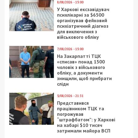
8/08/2026 - 15:00
У Харкові ексзавідувач
психлікарні за $6500
організував фейковий
психіатричний діагноз
для виключення з
військового обліку
7/08/2026 - 15:00
На Закарпатті ТЦК
«списав» понад 1500
чоловік з військового
обліку, а документи
знищили, щоб прибрати
сліди
5/08/2026 - 21:31
Представився
працівником ТЦК та
погрожував
“штрафбатом”: у Харкові
на хабарі $10 тисяч
затримали майора ВСП