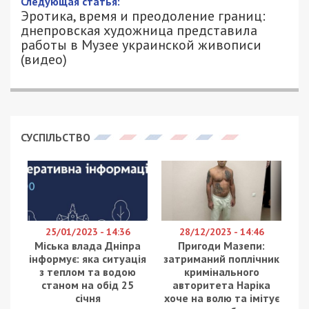
Следующая статья:
Эротика, время и преодоление границ:
днепровская художница представила
работы в Музее украинской живописи
(видео)
СУСПІЛЬСТВО
25/01/2023 - 14:36
28/12/2023 - 14:46
Міська влада Дніпра
Пригоди Мазепи:
інформує: яка ситуація
затриманий поплічник
з теплом та водою
кримінального
станом на обід 25
авторитета Наріка
січня
хоче на волю та імітує