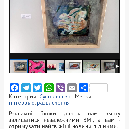
Facebook
Telegram
Twitter
WhatsApp
Viber
Email
Поділити
Категории:
Суспільство
| Метки:
интервью
,
развлечения
Рекламні блоки дають нам змогу
залишатися незалежними ЗМІ, а вам -
отримувати найсвіжіші новини під ними.