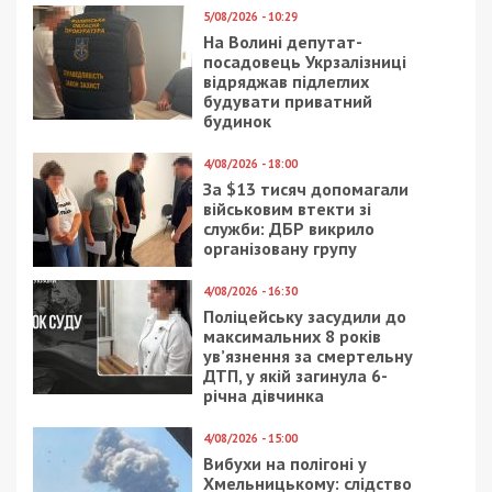
5/08/2026 - 10:29
На Волині депутат-
посадовець Укрзалізниці
відряджав підлеглих
будувати приватний
будинок
4/08/2026 - 18:00
За $13 тисяч допомагали
військовим втекти зі
служби: ДБР викрило
організовану групу
4/08/2026 - 16:30
Поліцейську засудили до
максимальних 8 років
ув’язнення за смертельну
ДТП, у якій загинула 6-
річна дівчинка
4/08/2026 - 15:00
Вибухи на полігоні у
Хмельницькому: слідство