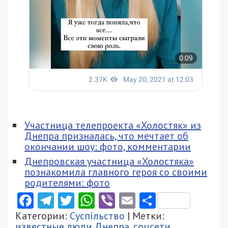
Участница телепроекта «Холостяк» из
Днепра призналась, что мечтает об
окончании шоу: фото, комментарии
Днепровская участница «Холостяка»
познакомила главного героя со своими
родителями: фото
Facebook
Telegram
Twitter
WhatsApp
Viber
Email
Поділити
Категории:
Суспільство
| Метки:
известные люди Днепра
,
соцсети