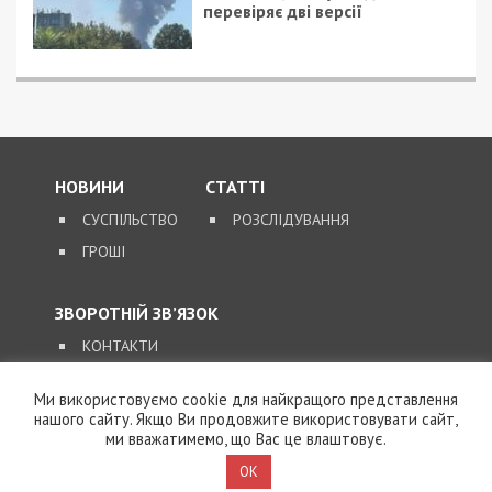
перевіряє дві версії
НОВИНИ
СТАТТІ
СУСПІЛЬСТВО
РОЗСЛІДУВАННЯ
ГРОШІ
ЗВОРОТНІЙ ЗВ’ЯЗОК
КОНТАКТИ
Ми використовуємо cookie для найкращого представлення
SUPPORT@49000.COM.UA
нашого сайту. Якщо Ви продовжите використовувати сайт,
ми вважатимемо, що Вас це влаштовує.
© 2026, ВСІ ПРАВА ЗАХИЩЕНІ
49000.COM.UA
OK