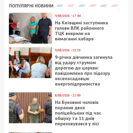
ПОПУЛЯРНІ НОВИНИ
9/08/2026 - 17:44
На Київщині заступника
голови ВЛК районного
ТЦК викрили на
вимаганні хабаря
9/08/2026 - 13:29
9-річна дівчинка загинула
від удару струмом
дорогою до церкви:
повідомлено про підозру
ексепосадовцю
енергопідприємства
8/08/2026 - 21:00
На Буковині чоловік
поранив двох
поліцейських під час
обшуку та 11 днів
переховувався у лісі