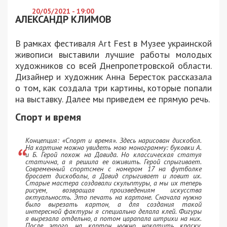
20/05/2021 - 19:00
АЛЕКСАНДР КЛИМОВ
В рамках фестиваля Art Fest в Музее украинской
живописи выставили лучшие работы молодых
художников со всей Днепропетровской области.
Дизайнер и художник Анна Бересток рассказала
о том, как создала три картины, которые попали
на выставку. Далее мы приведем ее прямую речь.
Спорт и время
Концепция: «Спорт и время». Здесь нарисован дискобол.
На картине можно увидеть мою монограмму: буковки А.
и Б. Герой похож на Давида. Но классическая статуя
статична, а я решила ее оживить. Герой спрыгивает.
Современный спортсмен с номером 17 на футболке
бросает дискоболы, а Давид спрыгивает и ловит их.
Старые мастера создавали скульптуры, а мы их теперь
рисуем, возвращая произведениям искусства
актуальность. Это печать на картоне. Сначала нужно
было вырезать картон, а для создания такой
интересной фактуры я специально делала клей. Фигуры
я вырезала отдельно, а потом царапала штрихи на них.
После этого, на картон нужно накатить краску,