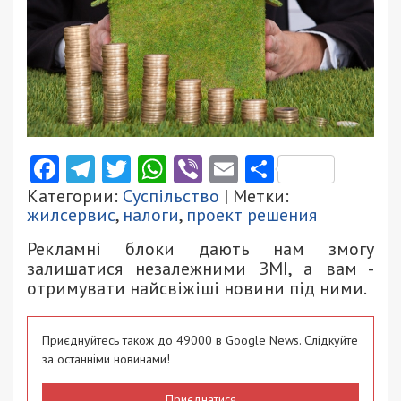
Facebook
Telegram
Twitter
WhatsApp
Viber
Email
Поділити
Категории:
Суспільство
| Метки:
жилсервис
,
налоги
,
проект решения
Рекламні блоки дають нам змогу
залишатися незалежними ЗМІ, а вам -
отримувати найсвіжіші новини під ними.
Приєднуйтесь також до 49000 в Google News. Слідкуйте
за останніми новинами!
Приєднатися