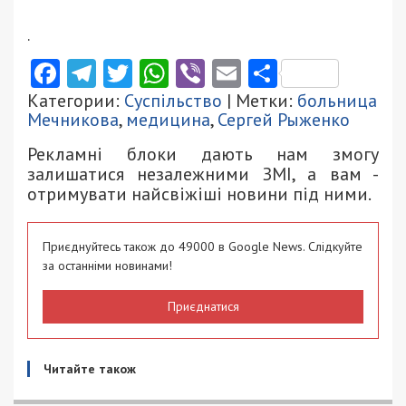
.
Facebook
Telegram
Twitter
WhatsApp
Viber
Email
Поділити
Категории:
Суспільство
| Метки:
больница
Мечникова
,
медицина
,
Сергей Рыженко
Рекламні блоки дають нам змогу
залишатися незалежними ЗМІ, а вам -
отримувати найсвіжіші новини під ними.
Приєднуйтесь також до 49000 в Google News. Слідкуйте
за останніми новинами!
Приєднатися
Читайте також