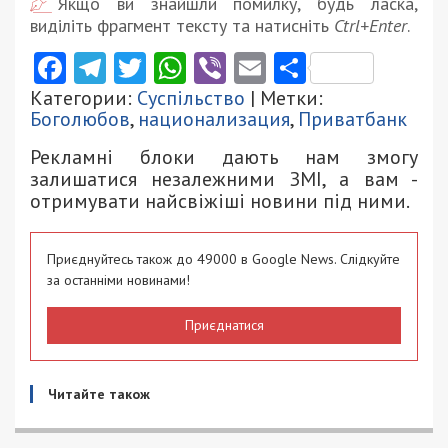
Якщо ви знайшли помилку, будь ласка,
виділіть фрагмент тексту та натисніть
Ctrl+Enter
.
Facebook
Telegram
Twitter
WhatsApp
Viber
Email
Поділити
Категории:
Суспільство
| Метки:
Боголюбов
,
национализация
,
Приватбанк
Рекламні блоки дають нам змогу
залишатися незалежними ЗМІ, а вам -
отримувати найсвіжіші новини під ними.
Приєднуйтесь також до 49000 в Google News. Слідкуйте
за останніми новинами!
Приєднатися
Читайте також