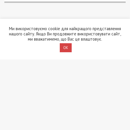
Ми використовуємо cookie для найкращого представлення
нашого сайту. Якщо Ви продовжите використовувати сайт,
ми вважатимемо, що Вас це влаштовує.
OK
5/08/2026 - 13:24
У Хмельницькому директора мовної школи
підозрюють у розбещенні учениць