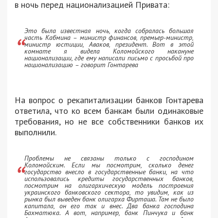
в ночь перед национализацией Привата:
Это была известная ночь, когда собралась большая
часть Кабмина – министр финансов, премьер-министр,
министр юстиции, Аваков, президент. Вот в этой
комнате я видела Коломойского накануне
национализации, где ему написали письмо с просьбой про
национализацию – говорит Гонтарева
На вопрос о рекапитализации банков Гонтарева
ответила, что ко всем банкам были одинаковые
требования, но не все собственники банков их
выполнили.
Проблемы не связаны только с господином
Коломойским. Если мы посмотрим, сколько денег
государство внесло в государственные банки, на что
использовались кредиты государственных банков,
посмотрим на олигархическую модель построения
украинского банковского сектора, то увидим, как из
рынка был выведен банк олигарха Фирташа. Там не было
капитала, он его так и внес. Два банка господина
Бахматюка. А вот, например, банк Пинчука и банк