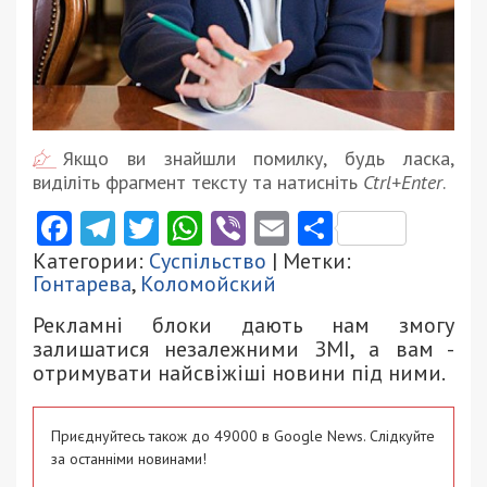
Якщо ви знайшли помилку, будь ласка,
виділіть фрагмент тексту та натисніть
Ctrl+Enter
.
Facebook
Telegram
Twitter
WhatsApp
Viber
Email
Поділити
Категории:
Суспільство
| Метки:
Гонтарева
,
Коломойский
Рекламні блоки дають нам змогу
залишатися незалежними ЗМІ, а вам -
отримувати найсвіжіші новини під ними.
Приєднуйтесь також до 49000 в Google News. Слідкуйте
за останніми новинами!