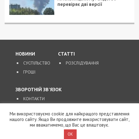
Ми використовуємо cookie для найкращого представлення
нашого сайту. Якщо Ви продовжите використовувати сайт,
ми вважатимемо, що Вас це влаштовує.
9/08/2026 - 11:57
Справа “ПриватБанку”: Ігоря Коломойського та його
OK
спільників судитимуть за заволодіння 9,2 млрд грн