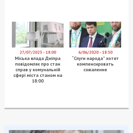
Михаил Лысенко
Самой большой проблемой этого участка моста была
уничтоженная гидроизоляция. Поэтому было принято
решение городским советом – отремонтировать этот
участок переправы, – сказал Михаил Лысенко