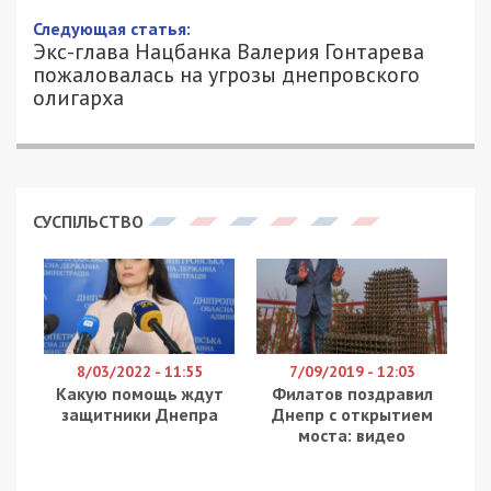
27/06/2019 - 15:26
ИВАН ДУЗЬ - СПЕЦИАЛЬНО ДЛЯ
2365
49000.COM.UA
В городе Днепр продолжается работа по
улучшению инфраструктуры и транспортного
сообщения. Так, на Кайдацком мосту проводятся
ремонтные работы по направлению с левого на
правый берег Днепра.
На этом участке срезали и демонтировали слой
бетонного слоя. Эта часть моста через Днепр
быстро повреждается из-за некачественной
откладки во время строительства, как отметил
заместитель городского головы Михаил
Лысенко.