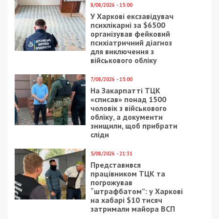
Читайте також
Предыдущая статья:
Певец Иво Бобул идет на выборы в ВР по
списку непопулярной партии
Следующая статья:
Какие аттракционы исчезнут из парка
Глобы в Днепре?
СУСПІЛЬСТВО