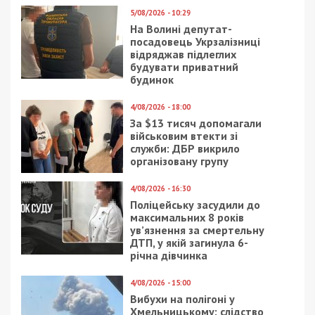
8/03/2022 - 11:55
7/09/2019 - 12:03
Какую помощь ждут
Филатов поздравил
защитники Днепра
Днепр с открытием
моста: видео
27/07/2023 - 18:00
6/06/2020 - 18:50
Міська влада Дніпра
“Слуги народа” хотят
повідомляє про стан
компенсировать
справ у комунальній
сожаление
сфері міста станом на
18:00