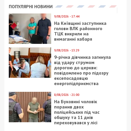
Facebook
Telegram
Twitter
WhatsApp
Viber
Email
Поділити
Категории:
Суспільство
| Метки:
Кайдакский мост
,
ремонт
Рекламні блоки дають нам змогу
залишатися незалежними ЗМІ, а вам -
отримувати найсвіжіші новини під ними.
Приєднуйтесь також до 49000 в Google News. Слідкуйте
за останніми новинами!
Приєднатися