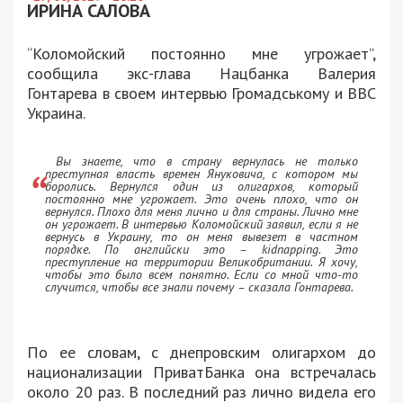
ИРИНА САЛОВА
“Коломойский постоянно мне угрожает”,
сообщила экс-глава Нацбанка Валерия
Гонтарева в своем интервью Громадському и ВВС
Украина.
Вы знаете, что в страну вернулась не только
преступная власть времен Януковича, с котором мы
боролись. Вернулся один из олигархов, который
постоянно мне угрожает. Это очень плохо, что он
вернулся. Плохо для меня лично и для страны. Лично мне
он угрожает. В интервью Коломойский заявил, если я не
вернусь в Украину, то он меня вывезет в частном
порядке. По английски это – kidnapping. Это
преступление на территории Великобритании. Я хочу,
чтобы это было всем понятно. Если со мной что-то
случится, чтобы все знали почему – сказала Гонтарева.
По ее словам, с днепровским олигархом до
национализации ПриватБанка она встречалась
около 20 раз. В последний раз лично видела его