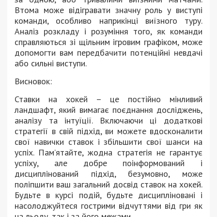
Втома може відігравати значну роль у виступі
команди, особливо наприкінці виїзного туру.
Аналіз розкладу і розуміння того, як команди
справляються зі щільним ігровим графіком, може
допомогти вам передбачити потенційні невдачі
або сильні виступи.
Висновок:
Ставки на хокей – це постійно мінливий
ландшафт, який вимагає поєднання досліджень,
аналізу та інтуїції. Включаючи ці додаткові
стратегії в свій підхід, ви можете вдосконалити
свої навички ставок і збільшити свої шанси на
успіх. Пам’ятайте, жодна стратегія не гарантує
успіху, але добре поінформований і
дисциплінований підхід, безумовно, може
поліпшити ваш загальний досвід ставок на хокей.
Будьте в курсі подій, будьте дисципліновані і
насолоджуйтеся гострими відчуттями від гри як
на льоду, так і за його межами.