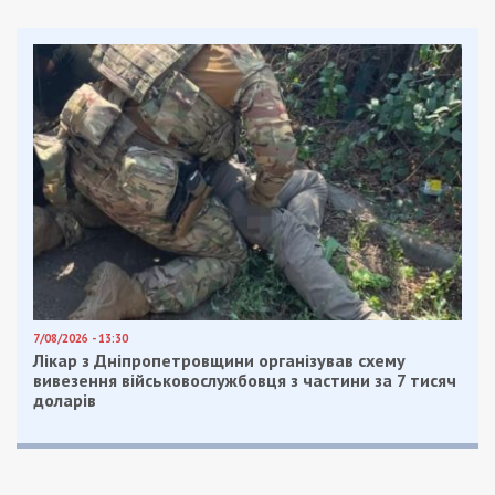
відпочинок.
Рішення підвищувати вимоги до
стажу ухвалено ще 2017 року. Тоді МВФ
наполягав на підвищенні вимог до пенсіонерів,
уряду Володимира Гройсмана вдалося
переконати кредиторів: краще підвищувати
вимоги до стажу, а не вік виходу на пенсію.
З того моменту почався поетапний процес
підвищення вимог. У розрахунках 2017 року
йшлось, що 2027-го вчасно (тобто в 60 років)
зможуть вийти на пенсію тільки 55% українців.
Решті доведеться працювати до 63 та 65 років.
Але коли розробляли подібне нововведення,
ніхто не міг спрогнозувати, що українці
постраждають спочатку від повномасштабної
пандемії, обов’язкового карантину (що призвело
до втрати роботи для великої кількості
українців), а потім від повномасштабної війни.
Мільйони українців щонайменше тимчасово
залишились без роботи, можливості платити