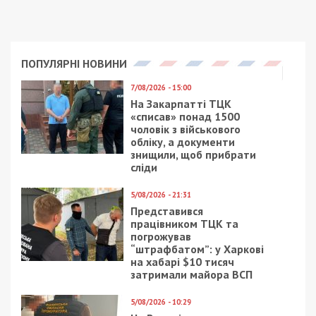
внески в Пенсійний фонд і водночас шансу
заробити необхідний стаж.
Напевно, з часом
більша половина українців не буде отримувати
пенсію в 60 років.
І це навіть без рішення
загального підвищення пенсійного віку.
Чи будуть піднімати пенсійний вік в Україні?
Це доведеться зробити рано чи
пізно.
Демографічна ситуація внаслідок
повномасштабної війни, баланс між кількістю
тих, хто працює, і тих, хто перебуває на
заслуженому відпочинку, значно погіршились.
Наскільки критична ситуація, можна буде
сказати тільки після війни. У стані надзвичайної
невизначеності робити будь-які прогнози надто
оптимістично.
МВФ оцінює: в Україну не повернеться
щонайменше 2 млн біженців. Цей сценарій
насправді є досить оптимістичним. З країни