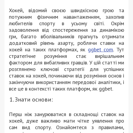
Хокей, відомий своєю швидкісною грою та
потужним фізичним навантаженням, захопив
любителів спорту в усьому світі. Окрім
задоволення від спостереження за динамікою
гри, багато вболівальників прагнуть отримати
додатковий рівень азарту, роблячи ставки на
хокей на таких платформах, як
ggbet com
. Тут
стратегічне розуміння стає вирішальним
фактором для вибагливих гравців. У цій статті ми
розглянемо ключові стратегії для успішних
ставок на хокей, починаючи від розуміння основ і
закінчуючи використанням передової аналітики, і
все це в контексті таких платформ, як ggbet.
Знати основи:
Перш ніж занурюватися в складнощі ставок на
хокей, дуже важливо мати чітке уявлення про
сам вид спорту. Ознайомтеся з правилами,