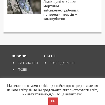
кінця війни це питання порушувати не будуть,
але це доведеться зробити після.
За матеріалами
OBOZ.UA
.
Facebook
Telegram
Twitter
WhatsApp
Viber
Email
Поділити
Категории:
Суспільство
Рекламні блоки дають нам змогу
залишатися незалежними ЗМІ, а вам -
отримувати найсвіжіші новини під ними.
Приєднуйтесь також до 49000 в Google News. Слідкуйте
за останніми новинами!
Приєднатися
Ми використовуємо cookie для найкращого представлення
нашого сайту. Якщо Ви продовжите використовувати сайт,
ми вважатимемо, що Вас це влаштовує.
Читайте також
OK