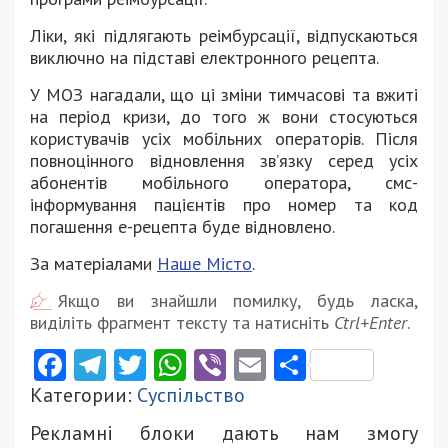
Ліки, які підлягають реімбурсації, відпускаються
виключно на підставі електронного рецепта.
У МОЗ нагадали, що ці зміни тимчасові та вжиті
на період кризи, до того ж вони стосуються
користувачів усіх мобільних операторів. Після
повноцінного відновлення зв’язку серед усіх
абонентів мобільного оператора, смс-
інформування пацієнтів про номер та код
погашення е-рецепта буде відновлено.
За матеріалами
Наше Місто
.
Якщо ви знайшли помилку, будь ласка,
виділіть фрагмент тексту та натисніть
Ctrl+Enter
.
Facebook
Telegram
Twitter
WhatsApp
Viber
Email
Поділити
Категории:
Суспільство
Рекламні блоки дають нам змогу