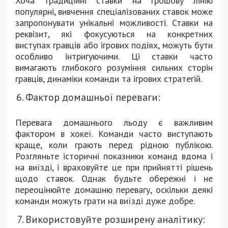
Хоча традиційні ставки на грошову лінію
популярні, вивчення спеціалізованих ставок може
запропонувати унікальні можливості. Ставки на
реквізит, які фокусуються на конкретних
виступах гравців або ігрових подіях, можуть бути
особливо інтригуючими. Ці ставки часто
вимагають глибокого розуміння сильних сторін
гравців, динаміки команди та ігрових стратегій.
Фактор домашньої переваги:
Перевага домашнього льоду є важливим
фактором в хокеї. Команди часто виступають
краще, коли грають перед рідною публікою.
Розгляньте історичні показники команд вдома і
на виїзді, і враховуйте це при прийнятті рішень
щодо ставок. Однак будьте обережні і не
переоцінюйте домашню перевагу, оскільки деякі
команди можуть грати на виїзді дуже добре.
Використовуйте розширену аналітику: