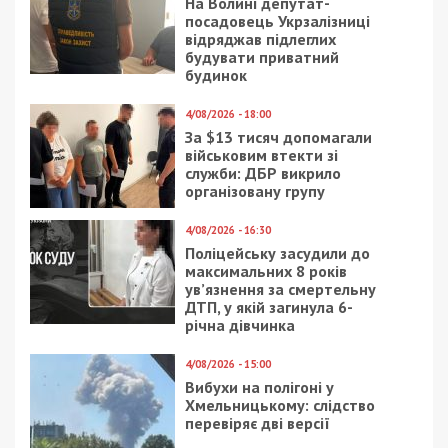
виїхали передусім молоді жінки, що мають вищу
освіту. Якщо вони замість повернення додому
будуть забирати чоловіків за кордон, ситуація
буде ще гіршою.
Вже зараз кожен, хто працює, своїми внесками із
зарплати має утримувати одного пенсіонера. В
цій ситуації необхідно або зменшувати кількість
пенсіонерів, або збільшувати пенсійний вік.
Найлегший варіант – піднімати пенсійний вік, що
фактично одразу вирішує обидва завдання.
Водночас необхідно створювати умови для
працевлаштування українців старших за 60
років,
боротись з проявами дискримінації за
віком. Роботодавці мають розуміти: українець
після 60 років може активно працювати, мати
досвід та здібності більші, ніж його молоді
колеги. Вік не має бути визначальним фактором
під час працевлаштування.