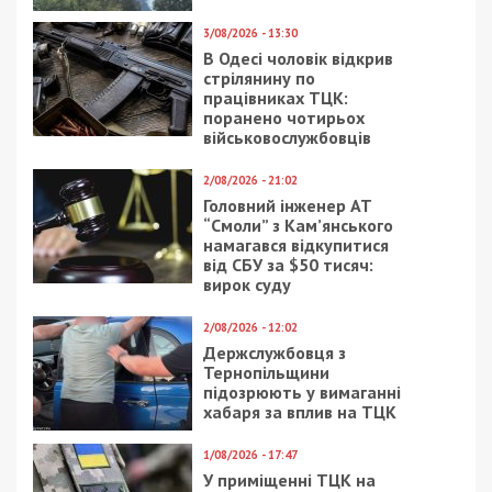
В Україні, незважаючи на посилення правил,
середній вік виходу на пенсію з урахуванням
пільгових категорій становить лише 53,8 року.
При цьому на тлі старіння населення та
скорочення кількості тих, хто працює, під час
війни така ситуація призводить до дефіциту
Пенсійного фонду.
“У зв’язку зі збільшенням кількості громадян, які
мають право на достроковий вихід на пенсію
(отримувачі пенсії у разі втрати годувальника,
одержувачі пенсій з інвалідності, учасники
бойових дій та ін.), середній вік виходу на пенсію
стрімко зменшується”, – зазначають у
Комітеті з
питань соцполітики
та захисту прав ветеранів.
У ЄС чоловіки в середньому виходять на пенсію в
64,3, а жінки – у 63,5 років. Більшість країн
Європи ухвалює законодавчі ініціативи про
підвищення пенсійного віку до 65 років. Цією
практикою доведеться скористатись і Україні. До