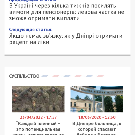
В Україні через кілька тижнів посилять
вимоги для пенсіонерів: левова частка
не зможе отримати виплати
15/12/2023 - 12:02
ПЕТРО ЩУКІН - СПЕЦИАЛЬНО ДЛЯ
1198
49000.COM.UA
В Україні з 1 січня змінять вимоги для виходу на
пенсію. Щоб отримати виплату вчасно, треба
буде мати на 12 місяців стажу більше, ніж у
2023-му. Поетапне підвищення вимог закладено
ще 2017-го, однак через пандемію та
повномасштабну війну ситуація значно змінилась
і тепер виконати вимоги зможуть далеко не всі.
Війна, пандемія, тіньова зайнятість і низькі