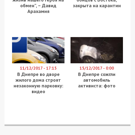
зарплати – головні проблеми Пенсійного фонду
З січня українцям треба мати 31 рік стажу для
того, щоб вчасно вийти на пенсію. Насправді це
небагато. Як розповідає OBOZ.UA старша
наукова співробітниця Інституту демографії та
соцдосліджень Лідія Ткаченко, у середньому
українці мають
32 роки стажу, коли виходять
на пенсію.
Тобто більшість українців цю норму виконає без
проблем. Але це тільки поки що. Вже через рік
підвищення вимог щодо стажу стане
справжньою проблемою для певної кількості
українців. Вони не зможуть вчасно вийти на
пенсію і будуть змушені працювати до 63 чи 65
років. Зі стажем від 15 до 21 року – до 65 років,
зі стажем від 21 до 31 років – до 63 років.
Ткаченко впевнена:
було б чесніше підвищити
пенсійний вік для всіх замість того, щоб
вводити особливі умови виходу на заслужений