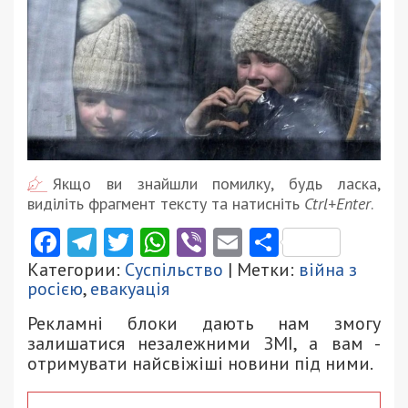
Якщо ви знайшли помилку, будь ласка,
виділіть фрагмент тексту та натисніть
Ctrl+Enter
.
Facebook
Telegram
Twitter
WhatsApp
Viber
Email
Поділити
Категории:
Суспільство
| Метки:
війна з
росією
,
евакуація
Рекламні блоки дають нам змогу
залишатися незалежними ЗМІ, а вам -
отримувати найсвіжіші новини під ними.