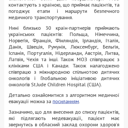
контактують з країною, що приймає пацієнтів, та
погоджує етапи і маршрути безпечного
медичного транспортування.
Нині близько 30 країн-партнерів приймають
українських пацієнтів: Польща, Німеччина,
Норвегія, Франція, Фінляндія, Ірландія, Італія,
Данія, Швеція, Румунія, Люксембург, Бельгія,
Іспанія, Португалія, Нідерланди, Австрія, Литва,
Латвія, Чехія та інші. Також МОЗ співпрацює з
клініками США і Канади. Також налагоджено
співпрацю з міжнародною спільнотою дитячих
онкологів і Глобальною ініціативою дитячих
онкологів St.Jude Children Hospital (США).
Детально ознайомитися з алгоритмом медичної
евакуації можна за
посиланням
.
Зазначимо, що для внесення до списку пацієнтів,
які підлягають медевакуації, пацієнт має
звернутись в обласний заклад охорони здоров’я