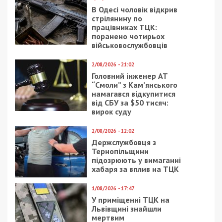
В Одесі чоловік відкрив
стрілянину по
працівниках ТЦК:
поранено чотирьох
військовослужбовців
2/08/2026 - 21:02
Головний інженер АТ
“Смоли” з Кам’янського
намагався відкупитися
від СБУ за $50 тисяч:
вирок суду
2/08/2026 - 12:02
Держслужбовця з
Тернопільщини
підозрюють у вимаганні
хабаря за вплив на ТЦК
1/08/2026 - 17:47
У приміщенні ТЦК на
Львівщині знайшли
мертвим