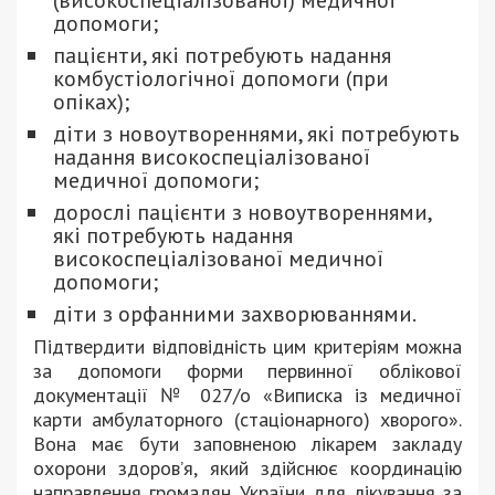
(високоспеціалізованої) медичної
допомоги;
пацієнти, які потребують надання
комбустіологічної допомоги (при
опіках);
діти з новоутвореннями, які потребують
надання високоспеціалізованої
медичної допомоги;
дорослі пацієнти з новоутвореннями,
які потребують надання
високоспеціалізованої медичної
допомоги;
діти з орфанними захворюваннями.
Підтвердити відповідність цим критеріям можна
за допомоги форми первинної облікової
документації № 027/о «Виписка із медичної
карти амбулаторного (стаціонарного) хворого».
Вона має бути заповненою лікарем закладу
охорони здоров’я, який здійснює координацію
направлення громадян України для лікування за