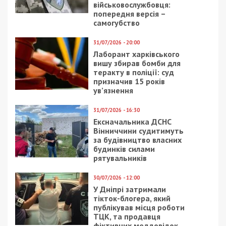
військовослужбовця:
попередня версія –
самогубство
31/07/2026 - 20:00
Лаборант харківського
вишу збирав бомби для
теракту в поліції: суд
призначив 15 років
ув’язнення
31/07/2026 - 16:30
Ексначальника ДСНС
Вінниччини судитимуть
за будівництво власних
будинків силами
рятувальників
30/07/2026 - 12:00
У Дніпрі затримали
тікток-блогера, який
публікував місця роботи
ТЦК, та продавця
фіктивних меддовідок