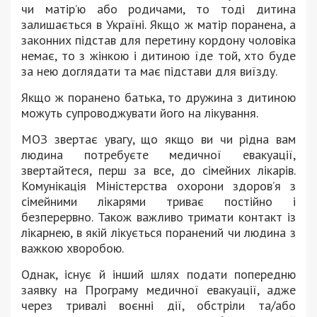
чи матір’ю або родичами, то тоді дитина
залишається в Україні. Якщо ж матір поранена, а
законних підстав для перетину кордону чоловіка
немає, то з жінкою і дитиною їде той, хто буде
за нею доглядати та має підстави для виїзду.
Якщо ж поранено батька, то дружина з дитиною
можуть супроводжувати його на лікування.
МОЗ звертає увагу, що якщо ви чи рідна вам
людина потребуєте медичної евакуації,
звертайтеся, перш за все, до сімейних лікарів.
Комунікація Міністерства охорони здоровʼя з
сімейними лікарями триває постійно і
безперервно. Також важливо тримати контакт із
лікарнею, в якій лікується поранений чи людина з
важкою хворобою.
Однак, існує й інший шлях подати попередню
заявку на Програму медичної евакуації, адже
через тривалі воєнні дії, обстріли та/або