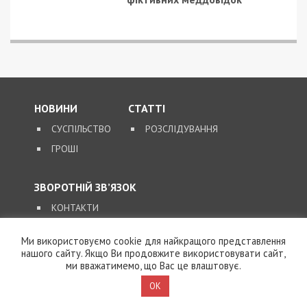
НОВИНИ
СТАТТІ
СУСПІЛЬСТВО
РОЗСЛІДУВАННЯ
ГРОШІ
ЗВОРОТНІЙ ЗВ’ЯЗОК
КОНТАКТИ
Ми використовуємо cookie для найкращого представлення
SUPPORT@49000.COM.UA
нашого сайту. Якщо Ви продовжите використовувати сайт,
ми вважатимемо, що Вас це влаштовує.
© 2026, ВСІ ПРАВА ЗАХИЩЕНІ
49000.COM.UA
OK