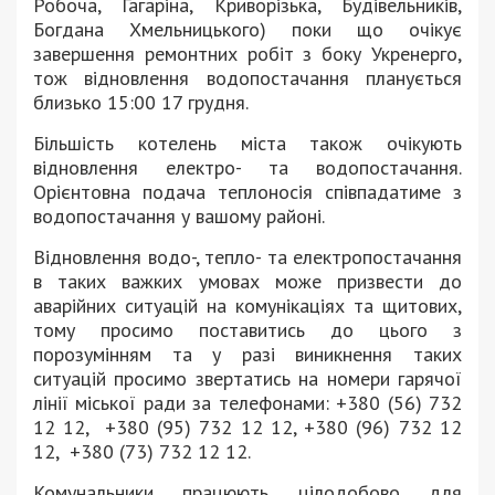
Робоча, Гагаріна, Криворізька, Будівельників,
Богдана Хмельницького) поки що очікує
завершення ремонтних робіт з боку Укренерго,
тож відновлення водопостачання планується
близько 15:00 17 грудня.
Більшість котелень міста також очікують
відновлення електро- та водопостачання.
Орієнтовна подача теплоносія співпадатиме з
водопостачання у вашому районі.
Відновлення водо-, тепло- та електропостачання
в таких важких умовах може призвести до
аварійних ситуацій на комунікаціях та щитових,
тому просимо поставитись до цього з
порозумінням та у разі виникнення таких
ситуацій просимо звертатись на номери гарячої
лінії міської ради за телефонами: +380 (56) 732
12 12, +380 (95) 732 12 12, +380 (96) 732 12
12, +380 (73) 732 12 12.
Комунальники працюють цілодобово для