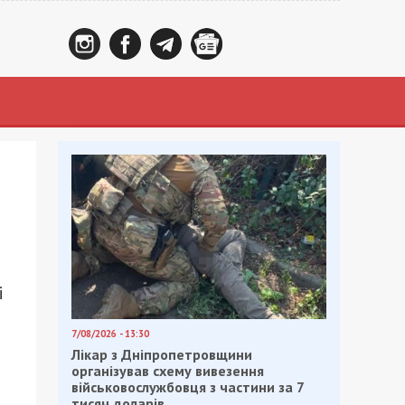
і
7/08/2026 - 13:30
Лікар з Дніпропетровщини
організував схему вивезення
військовослужбовця з частини за 7
тисяч доларів