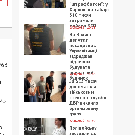
“штрафбатом”: у
Харкові на хабарі
$10 тисяч
затримали
майора ВСП
5/08/2026 - 10:29
На Волині
депутат-
посадовець
Укрзалізниці
відряджав
підлеглих
963
будувати
приватний
4/08/2026 - 18:00
будинок
За $13 тисяч
і
допомагали
військовим
втекти зі служби:
 45
ДБР викрило
організовану
групу
4/08/2026 - 16:30
ю
Поліцейську
засудили до
ти