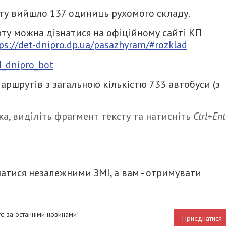
ту вийшло 137 одиниць рухомого складу.
ту можна дізнатися на офіційному сайті КП
ps://det-dnipro.dp.ua/pasazhyram/#rozklad
d_dnipro_bot
аршрутів з загальною кількістю 733 автобуси (з
а, виділіть фрагмент тексту та натисніть
Ctrl+Ent
итися
атися незалежними ЗМІ, а вам - отримувати
е за останніми новинами!
Приєднатися