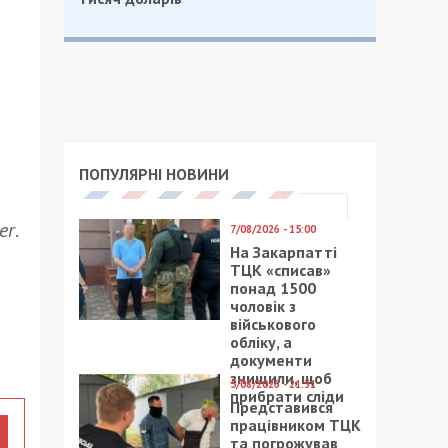
ПОПУЛЯРНІ НОВИНИ
er
.
7/08/2026 - 15:00
На Закарпатті
ТЦК «списав»
понад 1500
чоловік з
військового
обліку, а
документи
знищили, щоб
5/08/2026 - 21:31
прибрати сліди
Представився
працівником ТЦК
та погрожував