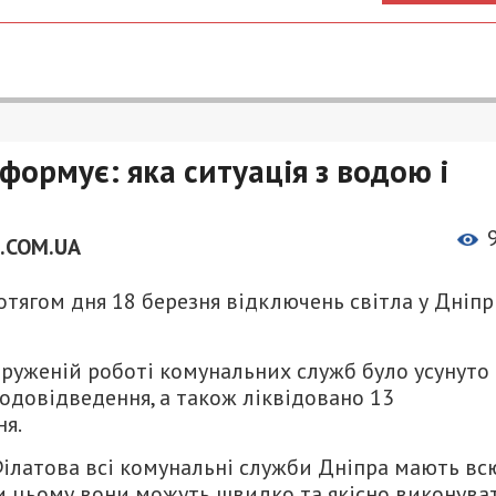
формує: яка ситуація з водою і
.COM.UA
тягом дня 18 березня відключень світла у Дніпр
апруженій роботі комунальних служб було усунуто
одовідведення, а також ліквідовано 13
я.
Філатова всі комунальні служби Дніпра мають вс
ки цьому вони можуть швидко та якісно виконува