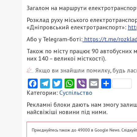
Загалом на маршрути електротранспор
Розклад руху міського електротранспор
«Дніпровський електротранспорт»:
htt
Або у Telegram-боті:
https://t.me/rozkla
Також по місту працює 90 автобусних м
них 140 – великої місткості).
Якщо ви знайшли помилку, будь ласк
Facebook
Telegram
Twitter
WhatsApp
Viber
Email
Поділ
Категории:
Суспільство
Рекламні блоки дають нам змогу залиш
найсвіжіші новини під ними.
Приєднуйтесь також до 49000 в Google News. Слідкуйт