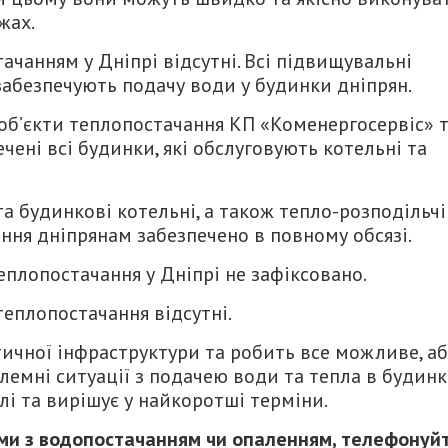
жах.
ачанням у Дніпрі відсутні. Всі підвищувальні
забезпечують подачу води у будинки дніпрян.
об’єкти теплопостачання КП «Коменергосервіс» 
ені всі будинки, які обслуговують котельні та
 та будинкові котельні, а також тепло-розподільчі
ння дніпрянам забезпечено в повному обсязі.
еплопостачання у Дніпрі не зафіксовано.
 теплопостачання відсутні.
тичної інфраструктури та робить все можливе, а
блемні ситуації з подачею води та тепла в будин
лі та вирішує у найкоротші терміни.
еми з водопостачанням чи опаленням, телефонуй