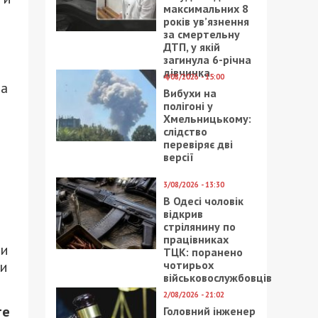
максимальних 8
років ув’язнення
за смертельну
ДТП, у якій
загинула 6-річна
дівчинка
4/08/2026 - 15:00
та
Вибухи на
полігоні у
Хмельницькому:
слідство
перевіряє дві
версії
3/08/2026 - 13:30
В Одесі чоловік
відкрив
стрілянину по
працівниках
би
ТЦК: поранено
чотирьох
ки
військовослужбовців
2/08/2026 - 21:02
те
Головний інженер