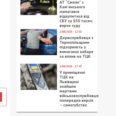
АТ “Смоли” з
Кам’янського
намагався
відкупитися від
СБУ за $50 тисяч:
вирок суду
2/08/2026 - 12:02
Держслужбовця з
Тернопільщини
підозрюють у
вимаганні хабаря
за вплив на ТЦК
1/08/2026 - 17:47
У приміщенні
ТЦК на
Львівщині
знайшли
мертвим
військовослужбовця:
попередня версія
– самогубство