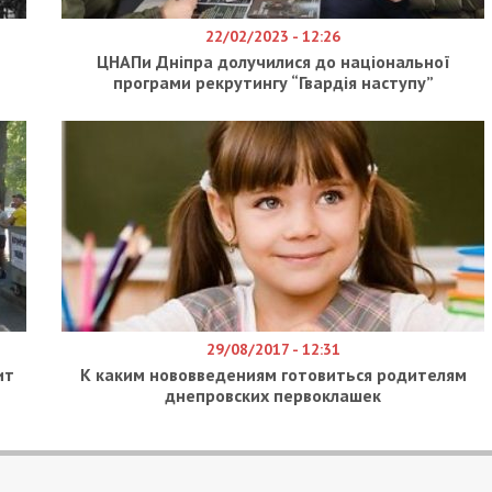
22/02/2023 - 12:26
ЦНАПи Дніпра долучилися до національної
програми рекрутингу “Гвардія наступу”
29/08/2017 - 12:31
ит
К каким нововведениям готовиться родителям
днепровских первоклашек