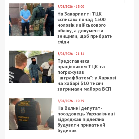
7/08/2026 - 15:00
На Закарпатті ТЦК
«списав» понад 1500
чоловік з військового
обліку, а документи
знищили, щоб прибрати
сліди
5/08/2026 - 21:31
Представився
працівником ТЦК та
погрожував
“штрафбатом”: у Харкові
на хабарі $10 тисяч
затримали майора ВСП
5/08/2026 - 10:29
На Волині депутат-
посадовець Укрзалізниці
відряджав підлеглих
будувати приватний
будинок