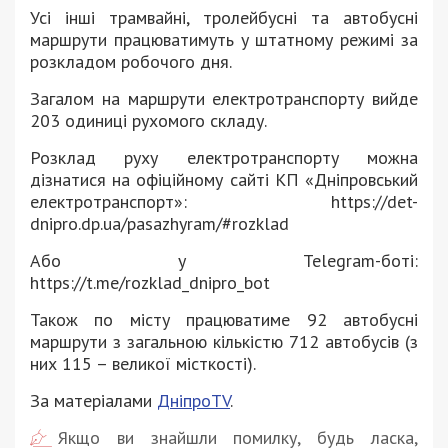
Усі інші трамвайні, тролейбусні та автобусні
маршрути працюватимуть у штатному режимі за
розкладом робочого дня.
Загалом на маршрути електротранспорту вийде
203 одиниці рухомого складу.
Розклад руху електротранспорту можна
дізнатися на офіційному сайті КП «Дніпровський
електротранспорт»: https://det-
dnipro.dp.ua/pasazhyram/#rozklad
Або у Telegram-боті:
https://t.me/rozklad_dnipro_bot
Також по місту працюватиме 92 автобусні
маршрути з загальною кількістю 712 автобусів (з
них 115 – великої місткості).
За матеріалами
ДніпроTV
.
Якщо ви знайшли помилку, будь ласка,