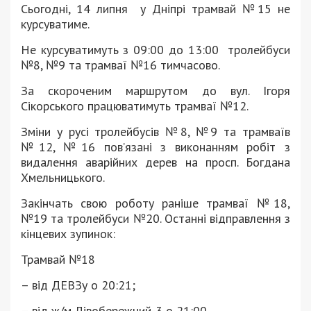
Сьогодні, 14 липня у Дніпрі трамвай №15 не
курсуватиме.
Не курсуватимуть з 09:00 до 13:00 тролейбуси
№8, №9 та трамваї №16 тимчасово.
За скороченим маршрутом до вул. Ігоря
Сікорського працюватимуть трамваї №12.
Зміни у русі тролейбусів №8, №9 та трамваїв
№12, №16 повʼязані з виконанням робіт з
видалення аварійних дерев на просп. Богдана
Хмельницького.
Закінчать свою роботу раніше трамваї №18,
№19 та тролейбуси №20. Останні відправлення з
кінцевих зупинок:
Трамвай №18
– від ДЕВЗу о 20:21;
– від ж/м Лівобережний-3 о 21:00.