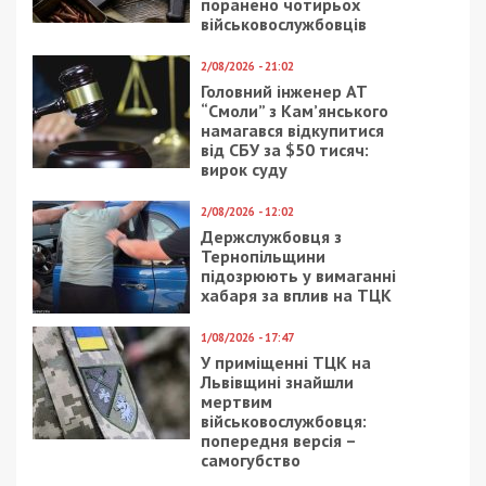
поранено чотирьох
військовослужбовців
2/08/2026 - 21:02
Головний інженер АТ
“Смоли” з Кам’янського
намагався відкупитися
від СБУ за $50 тисяч:
вирок суду
2/08/2026 - 12:02
Держслужбовця з
Тернопільщини
підозрюють у вимаганні
хабаря за вплив на ТЦК
1/08/2026 - 17:47
У приміщенні ТЦК на
Львівщині знайшли
мертвим
військовослужбовця:
попередня версія –
самогубство