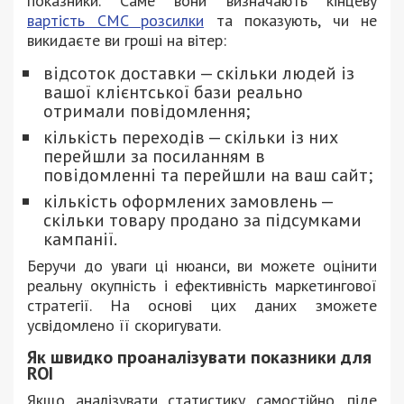
показники. Саме вони визначають кінцеву
вартість СМС розсилки
та показують, чи не
викидаєте ви гроші на вітер:
відсоток доставки — скільки людей із
вашої клієнтської бази реально
отримали повідомлення;
кількість переходів — скільки із них
перейшли за посиланням в
повідомленні та перейшли на ваш сайт;
кількість оформлених замовлень —
скільки товару продано за підсумками
кампанії.
Беручи до уваги ці нюанси, ви можете оцінити
реальну окупність і ефективність маркетингової
стратегії. На основі цих даних зможете
усвідомлено її скоригувати.
Як швидко проаналізувати показники для
ROI
Якщо аналізувати статистику самостійно, піде