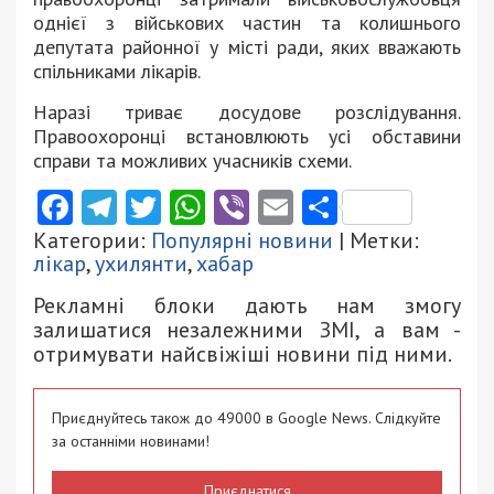
однієї з військових частин та колишнього
депутата районної у місті ради, яких вважають
спільниками лікарів.
Наразі триває досудове розслідування.
Правоохоронці встановлюють усі обставини
справи та можливих учасників схеми.
Facebook
Telegram
Twitter
WhatsApp
Viber
Email
Поділити
Категории:
Популярні новини
| Метки:
лікар
,
ухилянти
,
хабар
Рекламні блоки дають нам змогу
залишатися незалежними ЗМІ, а вам -
отримувати найсвіжіші новини під ними.
Приєднуйтесь також до 49000 в Google News. Слідкуйте
за останніми новинами!
Приєднатися