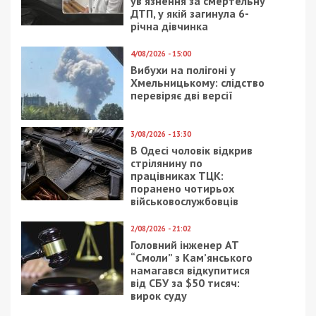
ув’язнення за смертельну
ДТП, у якій загинула 6-
річна дівчинка
4/08/2026 - 15:00
Вибухи на полігоні у
Хмельницькому: слідство
перевіряє дві версії
3/08/2026 - 13:30
В Одесі чоловік відкрив
стрілянину по
працівниках ТЦК:
поранено чотирьох
військовослужбовців
2/08/2026 - 21:02
Головний інженер АТ
“Смоли” з Кам’янського
намагався відкупитися
від СБУ за $50 тисяч:
вирок суду