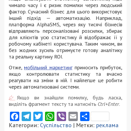
чимало часу і є ризик помилки через людський
фактор. Сучасний бізнес для цього використовує
інший підхід — автоматизацію. Наприклад,
платформа AlphaSMS, через яку тисячі бізнесів
відправляють персоналізовані розсилки, збирає
для клієнтів усю статистику й відображає її у
робочому кабінеті користувача. Таким чином, ви
без жодних зусиль отримуєте готову аналітику
та реальну картину ROI.
Отже,
мобільний маркетинг
приносить прибуток,
якщо контролювати статистику та вчасно
реагувати на зміни в ній. І найлегше це робити
через автоматизовані системи.
Якщо ви знайшли помилку, будь ласка,
виділіть фрагмент тексту та натисніть
Ctrl+Enter
.
Facebook
Telegram
Twitter
WhatsApp
Viber
Email
Поділити
Категории:
Суспільство
| Метки:
реклама