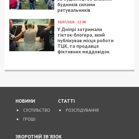
будинків силами
рятувальників
30/07/2026 - 12:00
У Дніпрі затримали
тікток-блогера, який
публікував місця роботи
ТЦК, та продавця
фіктивних меддовідок
НОВИНИ
СТАТТІ
СУСПІЛЬСТВО
РОЗСЛІДУВАННЯ
ГРОШІ
ЗВОРОТНІЙ ЗВ’ЯЗОК