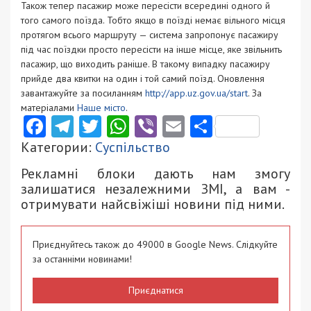
Також тепер пасажир може пересісти всередині одного й
того самого поїзда. Тобто якщо в поїзді немає вільного місця
протягом всього маршруту — система запропонує пасажиру
під час поїздки просто пересісти на інше місце, яке звільнить
пасажир, що виходить раніше. В такому випадку пасажиру
прийде два квитки на один і той самий поїзд. Оновлення
завантажуйте за посиланням
http://app.uz.gov.ua/start
. За
матеріалами
Наше місто
.
Facebook
Telegram
Twitter
WhatsApp
Viber
Email
Поділити
Категории:
Суспільство
Рекламні блоки дають нам змогу
залишатися незалежними ЗМІ, а вам -
отримувати найсвіжіші новини під ними.
Приєднуйтесь також до 49000 в Google News. Слідкуйте
за останніми новинами!
Приєднатися