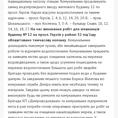
підвищувальну насосну станцію. Комунальники продовжують
заміну водопровідного вводу житлового будинку 12 по
просп. Героїв. Наразі відсутнє водопостачання за такими
адресами: – просп. Героїв, 2, 4, 6, 12, 14, 20, 20-Б; – пров.
Шокальського; – вул. Космічна, 3, 3-А; – бульвар Слави, 10, 12,
14, 16, 18, 27.
На час виконання робіт для мешканців
будинку № 12 на просп. Героїв у районі 32 під’їзду
облаштовано тимчасову колонку.
Комунальники
докладають максимум зусиль, аби якнайшвидше завершити
роботи та відновити водопостачання. Комунальники працюють
за заявками містян щодо очищення засмічень на мережах
водовідведення, а також щодо усунення пошкоджень на
мережах водопостачання. Більшість цих робіт аварійні
бригади проводять без відключення подачі води у будинки
дніпрян. За завданням міського голови Бориса Філатова всі
комунальні служби Дніпра мають всю необхідну техніку та
матеріали. Завдяки цьому вони можуть швидко та якісно
виконувати будь-які ремонти на комунальних мережах.
Бригади КП «Дніпроводоканал» та комунальних підприємств
міста в разі потреби готові оперативно приступити до робіт за
заявками містян на очищення каналізаційних мереж, а також
ліквідації пошкоджень на мережах водопостачання. У