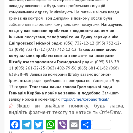
випадку виникнення будь-яких проблемних ситуацій
комунальники одразу їх ліквідують. Це питання міська влада
тримає на контролі, аби дніпряни в повному обсязі були
забезпечені належними комунальними послугами.
Нагадуємо,
якщо у вас виникли проблеми з водопостачанням чи
іншими послугами, телефонуйте на Єдину гарячу лінію
Дніпровської міської ради:
(056) 732-12-12 (095) 732-12-
12 (096) 732-12-12 (073) 732-12-12
Також заявки щодо
комунальних проблем можна залишати за номерами
Штабу взаємодопомоги Громадської ради:
(095) 816-39-
11 (093) 261-32-25 (063) 402-79-56 (063) 681-61-82 (068)
638-28-48 Заявки за номерами Штабу взаємодопомоги
Громадської ради приймають з понеділка по п’ятницю з 9 до
17 години.
Телеграм-канал голови Громадської ради
Геннадія Корбана приймає заявки цілодобово.
Залишити
заявку можна в коментарях:
https://t.me/korbanofficial/
Якщо ви знайшли помилку, будь ласка,
виділіть фрагмент тексту та натисніть
Ctrl+Enter
.
Facebook
Telegram
Twitter
WhatsApp
Viber
Email
Поділити