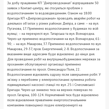
За добу працівники КП “Дніпроводоканал” відпрацювали 50
заявок з Контакт-центру, які стосуються проблем з
водопостачанням та водовідведенням. Станом на 18:00
бригади КП «Дніпроводоканал» проводять аварійні робот на
декількох об’єктах у різних районах Дніпра, а саме: – на вул.
Пугачова, 17. Припинено водопостачання у будинках по всій
вулиці; – на перехресті вул. Татарська та вул. Всенародна.
Через це припинено водопостачання на вул. Всенародна, 61-
90; – на вул. Макарова, 37. Припинено водопостачання по вул.
Макарова, 29-37, пров. Енергетичний, 2-8. Водопостачання за
вказаними вище адресами буде відновлено до кінця дня.
Для проведення робіт на внутрішньобудинкових мережах за
проханням обслуговуючої організації припинено
водопостачання по просп. Олександра Поля, 22.
Водопостачання відновлять одразу після завершення робіт. У
зв’язку з перебоями у електропостачанні зупинена робота
підвищувальної насосної станції по вул. 25-ї Січеславської
Бригади. Через це знижено тиск на верхніх поверхах по
просп. Гагаріна, 100-124. Нормативний тиск буде відновлено
після відновлення приватними енергопостачальними
компаніями повноцінної подачі електроенергії на