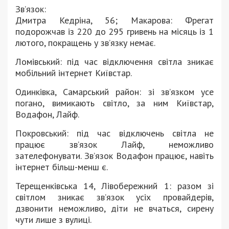
Зв’язок:
Дмитра Кедріна, 56; Макарова: Фрегат
подорожчав із 220 до 295 гривень на місяць із 1
лютого, покращень у зв’язку немає.
Ломівський: під час відключення світла зникає
мобільний інтернет Київстар.
Одинківка, Самарський район: зі зв’язком усе
погано, вимикають світло, за ним Київстар,
Водафон, Лайф.
Покровський: під час відключень світла не
працює зв’язок Лайф, неможливо
зателефонувати. Зв’язок Водафон працює, навіть
інтернет більш-менш є.
Терещенківська 14, Лівобережний 1: разом зі
світлом зникає зв’язок усіх провайдерів,
дзвонити неможливо, діти не вчаться, сирену
чути лише з вулиці.