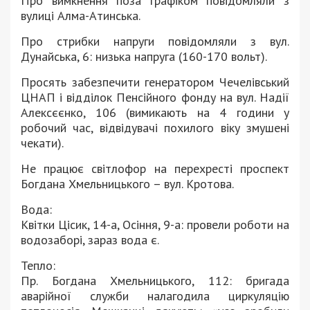
Про вимкнення поза графіком повідомляли з
вулиці Алма-Атинська.
Про стрибки напруги повідомляли з вул.
Дунайська, 6: низька напруга (160-170 вольт).
Просять забезпечити генератором Чечелівський
ЦНАП і відділок Пенсійного фонду на вул. Надії
Алексєєнко, 106 (вимикають на 4 години у
робочий час, відвідувачі похилого віку змушені
чекати).
Не працює світлофор на перехресті проспект
Богдана Хмельницького – вул. Кротова.
Вода:
Квітки Цісик, 14-а, Осіння, 9-а: провели роботи на
водозаборі, зараз вода є.
Тепло:
Пр. Богдана Хмельницького, 112: бригада
аварійної служби налагодила циркуляцію