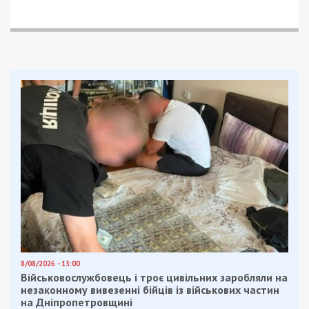
Друга пожежа трапилась 5 лютого близько 6
ранку у Кривому Розі. На лінію 101 надійшло
повідомлення про пожежу в одному з житлових
будинків. На місце події прибуло два відділення
криворізьких вогнеборців. Під час ліквідації
займання рятувальники виявили тіло 78-річного
чоловіка та тіло 76-річної жінки.
За матеріалами сайту «
Дніпро Оперативний
».
Інші новини Дніпра та області за сьогодні
дивіться у відео: