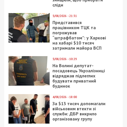
Предыдущая статья:
Інформація Дніпровської міської ради
щодо роботи комунальників станом на
вечір 5 лютого
Следующая статья:
Дніпровська міська влада інформує: яка
ситуація з тепло- та водопостачанням
станом на 06:00
СУСПІЛЬСТВО
2/03/2019 - 17:55
21/10/2022 - 9:58
Доктор Комаровский
Микитась може вийти