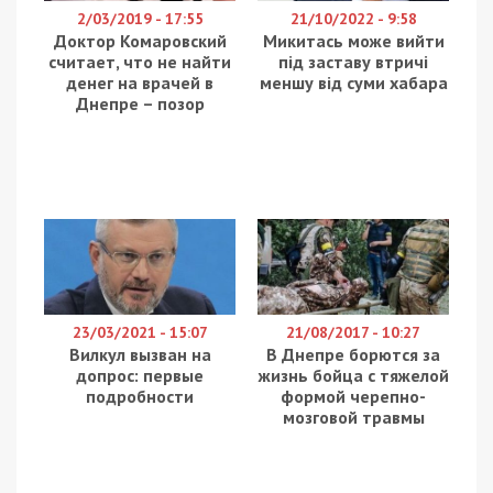
будівлі на Криворізькому шосе знаходиться
пакет з гранатами, патронами та іншими
вибуховими предметами надійшло до поліції від
небайдужого місцевого мешканця.
Правоохоронці встановлюють всі обставини
події.
Пожежі у Дніпропетровській області
На Дніпропетровщині сталися дві пожежі, у
результаті яких загинуло троє людей.
Ввечері 4 лютого надзвичайна подія була
зафіксована у Марганці. Вогонь охопив
одноповерховий житловий будинок на території
приватного домоволодіння. Під час ліквідації
пожежі вогнеборці виявили тіло чоловічої статі
без ознак життя (дані встановлюються).
Внаслідок пожежі пошкоджено конструкції даху,
речі домашнього вжитку, меблі та внутрішнє
облицювання стін будинку.