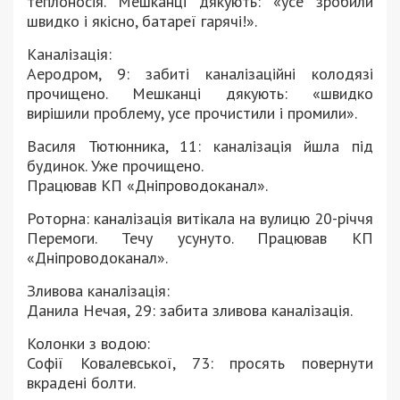
теплоносія. Мешканці дякують: «усе зробили
швидко і якісно, батареї гарячі!».
Каналізація:
Аеродром, 9: забиті каналізаційні колодязі
прочищено. Мешканці дякують: «швидко
вирішили проблему, усе прочистили і промили».
Василя Тютюнника, 11: каналізація йшла під
будинок. Уже прочищено.
Працював КП «Дніпроводоканал».
Роторна: каналізація витікала на вулицю 20-річчя
Перемоги. Течу усунуто. Працював КП
«Дніпроводоканал».
Зливова каналізація:
Данила Нечая, 29: забита зливова каналізація.
Колонки з водою:
Софії Ковалевської, 73: просять повернути
вкрадені болти.