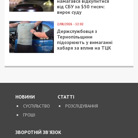
8/08/2026 - 13:00
Військовослужбовець і троє цивільних заробляли на
незаконному вивезенні бійців із військових частин
на Дніпропетровщині