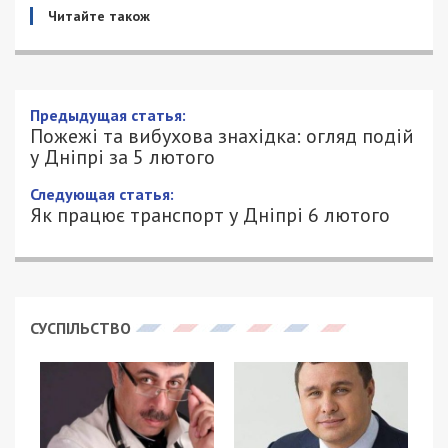
Читайте також
Пожежі та вибухова знахідка: огляд
подій у Дніпрі за 5 лютого
5/02/2023 - 21:57
ПЕТРО ЩУКІН - СПЕЦИАЛЬНО ДЛЯ
1073
49000.COM.UA
Про декілька пожеж, виявлення схованки зі
зброєю та інші події Дніпра та області за
неділю, 5 лютого розповіли у сюжеті YouTube-
каналу сайту «Дніпро Оперативний».
Схованка зі зброєю
В одному з районів Дніпра виявили схованку зі
зброєю. Повідомлення про те, що у покинутій