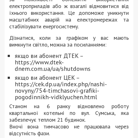
електроприладів або ж взагалі відмовитися від
їхнього використання. Це допоможе уникнути
масштабних аварій на електромережах та
стабілізувати енергосистему.
Дізнатися, коли за графіком у вас мають
вимкнути світло, можна за посиланнями:
якщо ви абонент ДТЕК –
https://www.dtek-
dnem.com.ua/ua/shutdowns
якщо ви абонент ЦЕК –
https://cek.dp.ua/index.php/nashi-
novyny/754-timchasovi-grafiki-
pogodinnikh-vidklyuchen.html
Станом на 6 ранку відновлено роботу
квартальної котельні по вул. Сумська, яка
забезпечує теплом 21 будинок.
Вночі вона тимчасово не працювала через
відсутність фази.