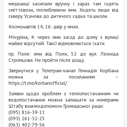
мешканці засипали вручну і зараз там їздять
сміттєвози, поглиблюючи ями. Ходять люди від
скверу Усачова до дитячого садка та школи.
Космонавтів 14, 16: двір у ямах.
Мічуріна, 4: через ями заїзд до дому з вулиці
майже відсутній. Таксі відмовляються їхати.
пр. Поля: ями від Поля, 52 до вул. Леоніда
Стромцова. Не пройти після дощу.
Звернутися у Телеграм-канал Геннадія Корбана
можна за посиланням –
https://t.me/korbanofficial/
Заявки щодо проблем з теплопостачанням чи
водопостачання можна залишати за номерами
Штабу взаємодопомоги Громадської ради:
(095) 816-39-11
(093) 261-32-25
(063) 402-79-56