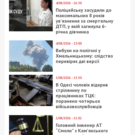
считает, что не найти
під заставу втричі
денег на врачей в
меншу від суми хабара
Днепре – позор
23/03/2021 - 15:07
21/08/2017 - 10:27
Вилкул вызван на
В Днепре борются за
допрос: первые
жизнь бойца с тяжелой
подробности
формой черепно-
мозговой травмы