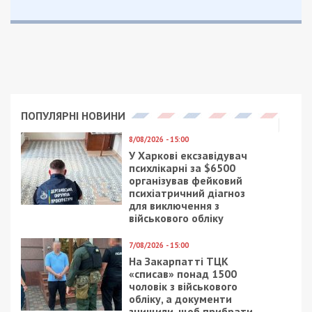
Facebook
Telegram
Twitter
WhatsApp
Viber
Email
Поділити
Категории:
Суспільство
Рекламні блоки дають нам змогу
залишатися незалежними ЗМІ, а вам -
отримувати найсвіжіші новини під ними.
Приєднуйтесь також до 49000 в Google News. Слідкуйте
за останніми новинами!
Приєднатися
Читайте також