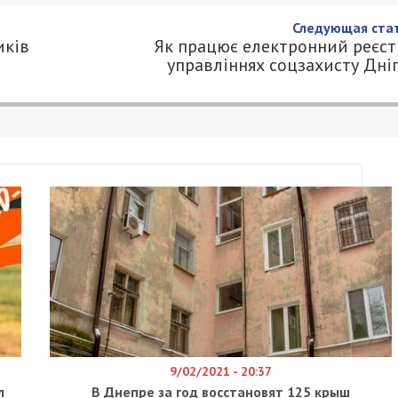
Следующая стат
иків
Як працює електронний реєст
управліннях соцзахисту Дні
9/02/2021 - 20:37
л
В Днепре за год восстановят 125 крыш