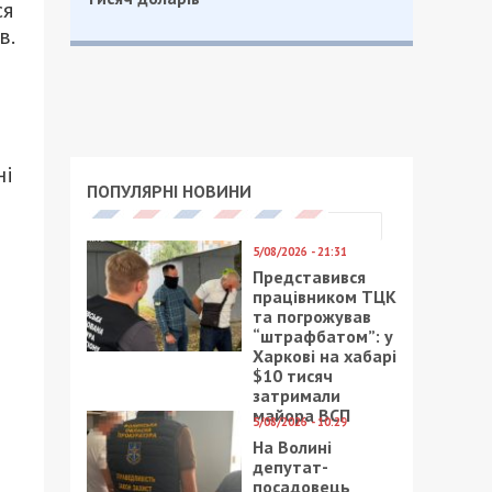
ся
в.
ні
ПОПУЛЯРНІ НОВИНИ
5/08/2026 - 21:31
Представився
працівником ТЦК
та погрожував
“штрафбатом”: у
Харкові на хабарі
$10 тисяч
затримали
майора ВСП
5/08/2026 - 10:29
На Волині
депутат-
посадовець