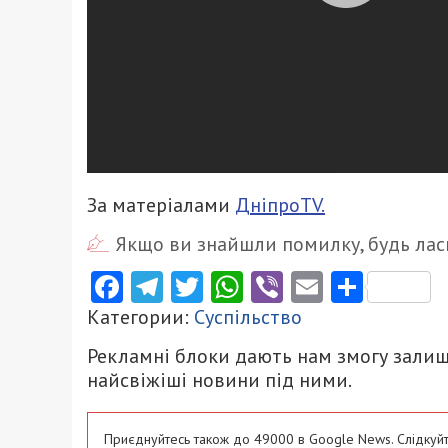
За матеріалами
ДніпроTV.
Якщо ви знайшли помилку, будь ласк
Facebook
Telegram
Twitter
WhatsApp
Viber
Email
Поділ
Категории:
Суспільство
Рекламні блоки дають нам змогу залиш
найсвіжіші новини під ними.
Приєднуйтесь також до 49000 в Google News. Слідкуйт