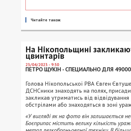
Читайте також
На Нікопольщині закликают
цвинтарів
23/04/2023 - 9:50
ПЕТРО ЩУКІН - СПЕЦИАЛЬНО ДЛЯ 49000
Голова Нікопольської РВА Євген Євтуше
ДСНСники знаходять на полях, присадиб
закликав утриматись від відвідування 
обстрілами або знаходяться в зоні ураж
«У вигляді як на фото він залишається н
Боєприпас містить велику кількість ураж
метал легкоброньованої техніки. В більш