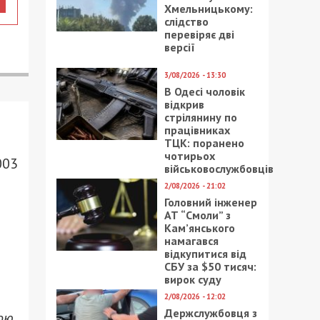
Хмельницькому:
слідство
перевіряє дві
версії
3/08/2026 - 13:30
В Одесі чоловік
відкрив
стрілянину по
працівниках
ТЦК: поранено
чотирьох
003
військовослужбовців
2/08/2026 - 21:02
Головний інженер
АТ “Смоли” з
Кам’янського
намагався
відкупитися від
СБУ за $50 тисяч:
вирок суду
2/08/2026 - 12:02
Держслужбовця з
ною