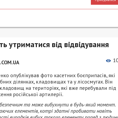
ь утриматися від відвідування
1
.COM.UA
нко опублікував фото касетних боєприпасів, які
них ділянках, кладовищах та у лісосмугах. Він
кладовищ на територіях, які вже перебували під
ення російської артилерії.
ебезпечним та може вибухнути в будь-який момент.
аючих елементів, котрі здатні пробивати навіть
ості випадків вибух такого елементу поряд з люди