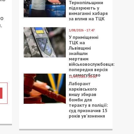
Тернопільщини
підозрюють у
вимаганні хабаря
до
за вплив на ТЦК
.
1/08/2026 - 17:47
У приміщенні
ТЦК на
Львівщині
знайшли
мертвим
військовослужбовця:
попередня версія
– самогубство
31/07/2026 - 20:00
Лаборант
харківського
вишу збирав
бомби для
теракту в поліції:
суд призначив 15
років ув’язнення