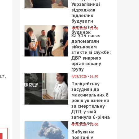
Укрзалізниці
відряджав
підлеглих
будувати
приватний
4/08/2026 - 18:00
будинок
За $13 тисяч
допомагали
військовим
втекти зі служби:
ДБР викрило
організовану
групу
er
.
4/08/2026 - 16:30
Поліцейську
засудили до
максимальних 8
років ув’язнення
за смертельну
ДТП, у якій
загинула 6-річна
дівчинка
4/08/2026 - 15:00
Вибухи на
полігоні у