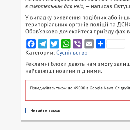
є смертельним для неї»,
— написав Євтуш
У випадку виявлення подібних або інш
територіальних органів поліції та ДСНС
Обов’язково дочекайтеся приїзду фахів
Facebook
Telegram
Twitter
WhatsApp
Viber
Email
Поділ
Категории:
Суспільство
Рекламні блоки дають нам змогу залиш
найсвіжіші новини під ними.
Приєднуйтесь також до 49000 в Google News. Слідкуйт
Читайте також