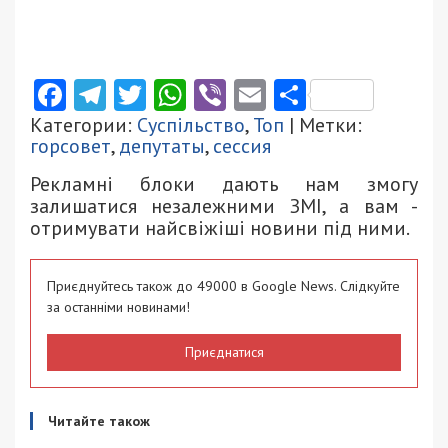
Facebook
Telegram
Twitter
WhatsApp
Viber
Email
Поділити
Категории:
Суспільство
,
Топ
| Метки:
горсовет
,
депутаты
,
сессия
Рекламні блоки дають нам змогу
залишатися незалежними ЗМІ, а вам -
отримувати найсвіжіші новини під ними.
Приєднуйтесь також до 49000 в Google News. Слідкуйте
за останніми новинами!
Приєднатися
Читайте також