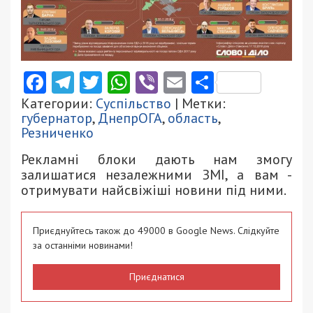
Facebook
Telegram
Twitter
WhatsApp
Viber
Email
Поділити
Категории:
Суспільство
| Метки:
губернатор
,
ДнепрОГА
,
область
,
Резниченко
Рекламні блоки дають нам змогу
залишатися незалежними ЗМІ, а вам -
отримувати найсвіжіші новини під ними.
Приєднуйтесь також до 49000 в Google News. Слідкуйте
за останніми новинами!
Приєднатися