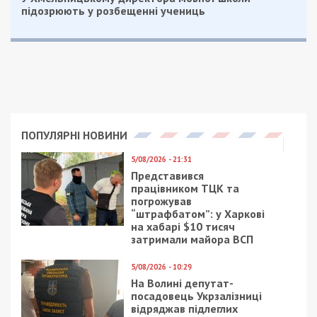
підозрюють у розбещенні учениць
ПОПУЛЯРНІ НОВИНИ
5/08/2026 - 21:31
Представився
працівником ТЦК та
погрожував
“штрафбатом”: у Харкові
на хабарі $10 тисяч
затримали майора ВСП
5/08/2026 - 10:29
На Волині депутат-
посадовець Укрзалізниці
відряджав підлеглих