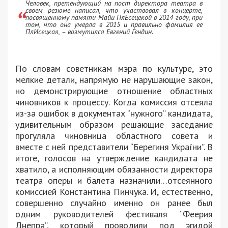
Человек, претендующий на пост директора театра в
своем резюме написал, что участвовал в концерте,
посвященному памяти Майи ПлЕсецекой в 2014 году, при
том, что она умерла в 2015 и правильно фамилия ее
ПлИсецкая, – возмутился Евгений Гендин.
По словам советникам мэра по культуре, это
мелкие детали, напрямую не нарушающие закон,
но демонстрирующие отношение областных
чиновников к процессу. Когда комиссия отсеяла
из-за ошибок в документах “нужного” кандидата,
удивительным образом решающие заседание
прогуляла чиновница областного совета и
вместе с ней представители “Берегиня України”. В
итоге, голосов на утверждение кандидата не
хватило, а исполняющим обязанности директора
театра оперы и балета назначили…отсеянного
комиссией Константина Пинчука. И, естественно,
совершенно случайно именно он ранее был
одним руководителей фестиваля “Феерия
Днепра”, который проводили под эгидой