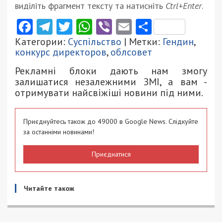
виділіть фрагмент тексту та натисніть
Ctrl+Enter
.
Facebook
Telegram
Twitter
WhatsApp
Viber
Email
Поділити
Категории:
Суспільство
| Метки:
Гендин
,
конкурс директоров
,
облсовет
Рекламні блоки дають нам змогу
залишатися незалежними ЗМІ, а вам -
отримувати найсвіжіші новини під ними.
Приєднуйтесь також до 49000 в Google News. Слідкуйте
за останніми новинами!
Приєднатися
Читайте також