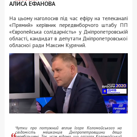
АЛИСА ЕФАНОВА
На цьому наголосив під час ефіру на телеканалі
«Прямий» керівник передвиборчого штабу ПП
«Європейська солідарність» у Дніпропетровській
області, кандидат в депутати Дніпропетровської
обласної ради Максим Курячий.
Чутки про потужний вплив Ігоря Коломойського на
свідомість мешканців Дніпропетровщини дещо
перебільшені. Так, усім відомо, що олігарх Коломойський