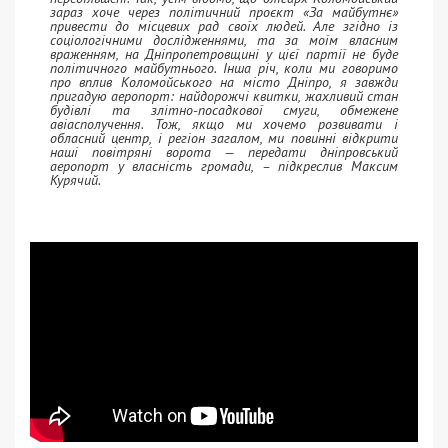
зараз хоче через політичний проєкт «За майбутнє»
привести до місцевих рад своїх людей. Але згідно із
соціологічними дослідженнями, та за моїм власним
враженням, на Дніпропетровщині у цієї партії не буде
політичного майбутнього. Інша річ, коли ми говоримо
про вплив Коломойського на місто Дніпро, я завжди
пригадую аеропорт: найдорожчі квитки, жахливий стан
будівлі та злітно-посадкової смуги, обмежене
авіасполучення. Тож, якщо ми хочемо розвивати і
обласний центр, і регіон загалом, ми повинні відкрити
наші повітряні ворота — передати дніпровський
аеропорт у власність громади, – підкреслив Максим
Курячий.