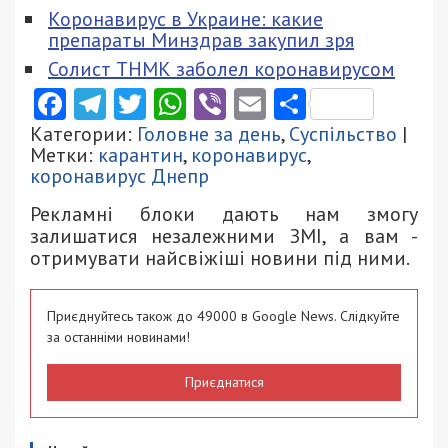
Коронавирус в Украине: какие
препараты Минздрав закупил зря
Солист ТНМК заболел коронавирусом
Facebook
Telegram
Twitter
WhatsApp
Viber
Email
Поділити
Категории:
Головне за день
,
Суспільство
|
Метки:
карантин
,
коронавирус
,
коронавирус Днепр
Рекламні блоки дають нам змогу
залишатися незалежними ЗМІ, а вам -
отримувати найсвіжіші новини під ними.
Приєднуйтесь також до 49000 в Google News. Слідкуйте
за останніми новинами!
Приєднатися