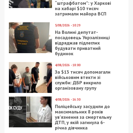
“штрафбатом”: у Харкові
на хабарі $10 тисяч
затримали майора ВСП
5/08/2026 - 10:29
На Волині депутат-
посадовець Укрзалізниці
відряджав підлеглих
будувати приватний
будинок
4/08/2026 - 18:00
За $13 тисяч допомагали
військовим втекти зі
служби: ДБР викрило
організовану групу
4/08/2026 - 16:30
Поліцейську засудили до
максимальних 8 років
ув’язнення за смертельну
ДТП, у якій загинула 6-
річна дівчинка