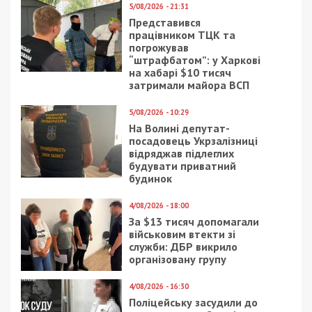
5/08/2026 - 21:31
Представився
працівником ТЦК та
погрожував
“штрафбатом”: у Харкові
на хабарі $10 тисяч
затримали майора ВСП
5/08/2026 - 10:29
На Волині депутат-
посадовець Укрзалізниці
відряджав підлеглих
будувати приватний
будинок
4/08/2026 - 18:00
За $13 тисяч допомагали
військовим втекти зі
служби: ДБР викрило
організовану групу
4/08/2026 - 16:30
Поліцейську засудили до