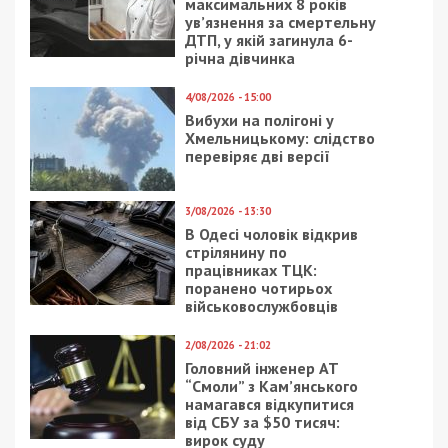
максимальних 8 років
ув’язнення за смертельну
ДТП, у якій загинула 6-
річна дівчинка
4/08/2026 - 15:00
Вибухи на полігоні у
Хмельницькому: слідство
перевіряє дві версії
3/08/2026 - 13:30
В Одесі чоловік відкрив
стрілянину по
працівниках ТЦК:
поранено чотирьох
військовослужбовців
2/08/2026 - 21:02
Головний інженер АТ
“Смоли” з Кам’янського
намагався відкупитися
від СБУ за $50 тисяч:
вирок суду