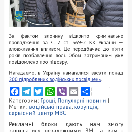
За фактом злочину відкрито кримінальне
провадження за ч. 2 ст. 369-2 КК України —
зловживання впливом. Це передбачає до п’яти
років позбавлення волі. Обом затриманим уже
повідомлено про підозру.
Нагадаємо, в Україну намагалися ввезти понад
200 підроблених водійських посвідчень
.
Facebook
Telegram
Twitter
WhatsApp
Viber
Email
Поділити
Категории:
Гроші
,
Популярні новини
|
Метки:
водійські права
,
корупція
,
сервісний центр МВС
Рекламні блоки дають нам змогу
залишатися незалежними ЗМІ, а вам -