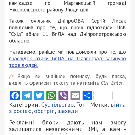
камікадзе по Марганецькій громаді
Нікопольського району. Люди цілі.
Також очільник ДніпроОВА Сергій Лисак
повідомив про те, що вночі підрозділи ПвК
“Схід” збили 11 БпЛА над Дніпропетровською
областю.
Нагадаємо, раніше ми повідомляли про те, що
внаслідок атаки БпЛА на Павлоград загинуло
троє людей.
Якщо ви знайшли помилку, будь ласка,
виділіть фрагмент тексту та натисніть
Ctrl+Enter
.
Facebook
Telegram
Twitter
WhatsApp
Viber
Email
Поділити
Категории:
Суспільство
,
Топ
| Метки:
війна
з росією
,
обстріл
,
шахеди
Рекламні блоки дають нам змогу
залишатися незалежними ЗМІ, а вам -