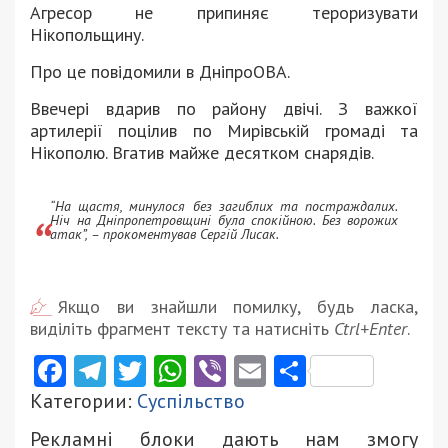
Агресор не припиняє тероризувати
Нікопольщину.
Про це повідомили в ДніпроОВА.
Ввечері вдарив по району двічі. З важкої
артилерії поцілив по Мирівській громаді та
Нікополю. Вгатив майже десятком снарядів.
“На щастя, минулося без загиблих та постраждалих.
Ніч на Дніпропетровщині була спокійною. Без ворожих
атак”, – прокоментував Сергій Лисак.
Якщо ви знайшли помилку, будь ласка,
виділіть фрагмент тексту та натисніть
Ctrl+Enter
.
Facebook
Telegram
Twitter
WhatsApp
Viber
Email
Поділити
Категории:
Суспільство
Рекламні блоки дають нам змогу