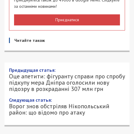
Приєднуйтесь також до 49000 в Google News. Слідкуйте
за останніми новинами!
Приєднатися
Читайте також
Предыдущая статья:
Оце апетити: фігуранту справи про спробу
підкупу мера Дніпра оголосили нову
підозру в розкраданні 307 млн грн
Следующая статья:
Ворог знов обстріляв Нікопольський
район: що відомо про атаку