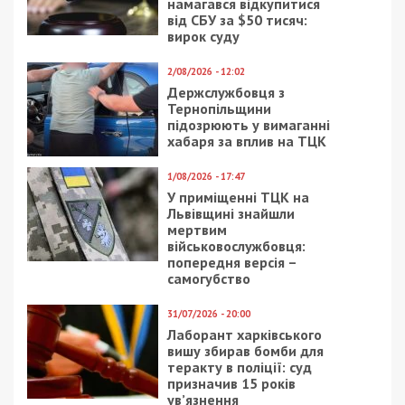
намагався відкупитися
від СБУ за $50 тисяч:
вирок суду
2/08/2026 - 12:02
Держслужбовця з
Тернопільщини
підозрюють у вимаганні
хабаря за вплив на ТЦК
1/08/2026 - 17:47
У приміщенні ТЦК на
Львівщині знайшли
мертвим
військовослужбовця:
попередня версія –
самогубство
31/07/2026 - 20:00
Лаборант харківського
вишу збирав бомби для
теракту в поліції: суд
призначив 15 років
ув’язнення