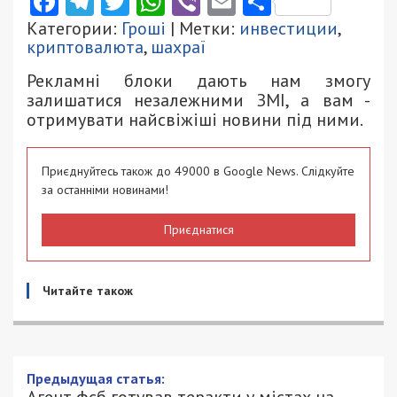
Facebook
Telegram
Twitter
WhatsApp
Viber
Email
Поділити
Категории:
Гроші
| Метки:
инвестиции
,
криптовалюта
,
шахраї
Рекламні блоки дають нам змогу
залишатися незалежними ЗМІ, а вам -
отримувати найсвіжіші новини під ними.
Приєднуйтесь також до 49000 в Google News. Слідкуйте
за останніми новинами!
Приєднатися
Читайте також
Предыдущая статья:
Агент фсб готував теракти у містах на