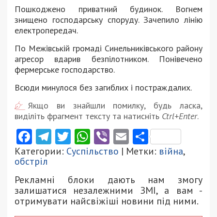
Пошкоджено приватний будинок. Вогнем
знищено господарську споруду. Зачепило лінію
електропередач.
По Межівській громаді Синельниківського району
агресор вдарив безпілотником. Понівечено
фермерське господарство.
Всюди минулося без загиблих і постраждалих.
Якщо ви знайшли помилку, будь ласка,
виділіть фрагмент тексту та натисніть
Ctrl+Enter
.
Facebook
Telegram
Twitter
WhatsApp
Viber
Email
Поділити
Категории:
Суспільство
| Метки:
війна
,
обстріл
Рекламні блоки дають нам змогу
залишатися незалежними ЗМІ, а вам -
отримувати найсвіжіші новини під ними.