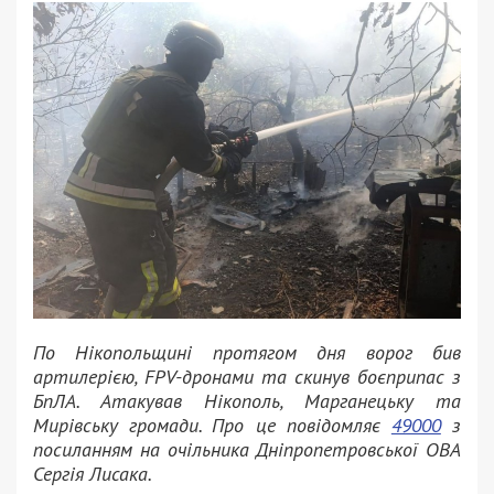
По Нікопольщині протягом дня ворог бив
артилерією, FPV-дронами та скинув боєприпас з
БпЛА. Атакував Нікополь, Марганецьку та
Мирівську громади. Про це повідомляє
49000
з
посиланням на очільника Дніпропетровської ОВА
Сергія Лисака.