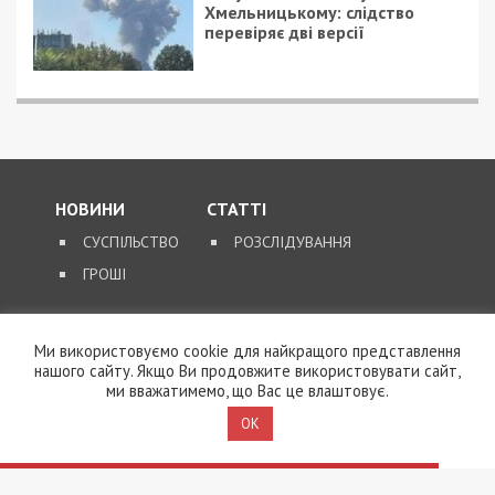
Хмельницькому: слідство
перевіряє дві версії
НОВИНИ
СТАТТІ
СУСПІЛЬСТВО
РОЗСЛІДУВАННЯ
ГРОШІ
ЗВОРОТНІЙ ЗВ’ЯЗОК
Ми використовуємо cookie для найкращого представлення
КОНТАКТИ
нашого сайту. Якщо Ви продовжите використовувати сайт,
ми вважатимемо, що Вас це влаштовує.
OK
SUPPORT@49000.COM.UA
© 2026, ВСІ ПРАВА ЗАХИЩЕНІ
49000.COM.UA