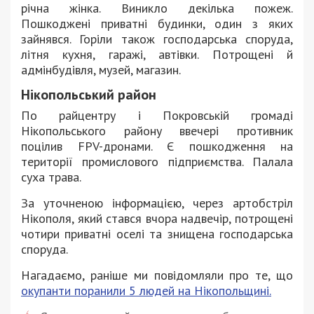
річна жінка. Виникло декілька пожеж.
Пошкоджені приватні будинки, один з яких
зайнявся. Горіли також господарська споруда,
літня кухня, гаражі, автівки. Потрощені й
адмінбудівля, музей, магазин.
Нікопольський район
По райцентру і Покровській громаді
Нікопольського району ввечері противник
поцілив FPV-дронами. Є пошкодження на
території промислового підприємства. Палала
суха трава.
За уточненою інформацією, через артобстріл
Нікополя, який стався вчора надвечір, потрощені
чотири приватні оселі та знищена господарська
споруда.
Нагадаємо, раніше ми повідомляли про те, що
окупанти поранили 5 людей на Нікопольщині.