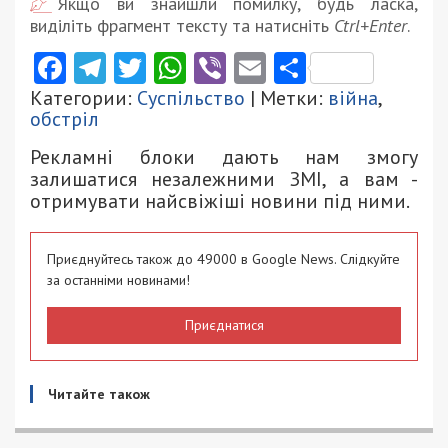
Якщо ви знайшли помилку, будь ласка,
виділіть фрагмент тексту та натисніть
Ctrl+Enter
.
Facebook
Telegram
Twitter
WhatsApp
Viber
Email
Поділити
Категории:
Суспільство
| Метки:
війна
,
обстріл
Рекламні блоки дають нам змогу
залишатися незалежними ЗМІ, а вам -
отримувати найсвіжіші новини під ними.
Приєднуйтесь також до 49000 в Google News. Слідкуйте
за останніми новинами!
Приєднатися
Читайте також