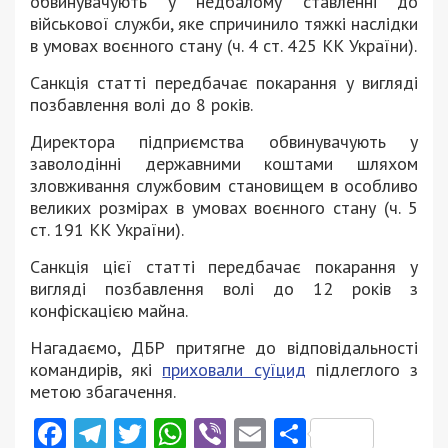
обвинувачують у недбалому ставленні до
військової служби, яке спричинило тяжкі наслідки
в умовах воєнного стану (ч. 4 ст. 425 КК України).
Санкція статті передбачає покарання у вигляді
позбавлення волі до 8 років.
Директора підприємства обвинувачують у
заволодінні державними коштами шляхом
зловживання службовим становищем в особливо
великих розмірах в умовах воєнного стану (ч. 5
ст. 191 КК України).
Санкція цієї статті передбачає покарання у
вигляді позбавлення волі до 12 років з
конфіскацією майна.
Нагадаємо, ДБР притягне до відповідальності
командирів, які
приховали суїцид
підлеглого з
метою збагачення.
Facebook
Telegram
Twitter
WhatsApp
Viber
Email
Поділити