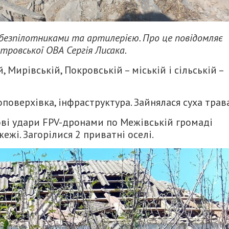
 безпілотниками та артилерією. Про це повідомляє
тровської ОВА Сергія Лисака.
 Мирівській, Покровській – міській і сільській –
поверхівка, інфраструктура. Зайнялася суха трава
ові удари FPV-дронами по Межівській громаді
жі. Загорілися 2 приватні оселі.