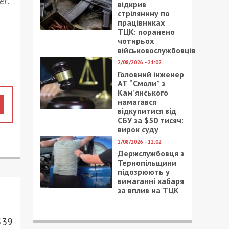
er
.
відкрив
стрілянину по
працівниках
ТЦК: поранено
чотирьох
військовослужбовців
2/08/2026 - 21:02
Головний інженер
АТ “Смоли” з
Кам’янського
намагався
відкупитися від
СБУ за $50 тисяч:
вирок суду
2/08/2026 - 12:02
Держслужбовця з
Тернопільщини
підозрюють у
вимаганні хабаря
за вплив на ТЦК
539