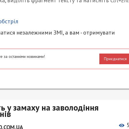
а, виділіть фрагмент тексту та натисніть
Ctrl+Ent
итися
обстріл
атися незалежними ЗМІ, а вам - отримувати
е за останніми новинами!
Приєднатися
ь у замаху на заволодіння
нів
0.COM.UA