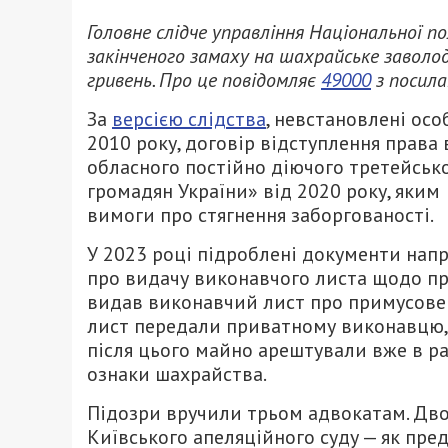
Головне слідче управління Національної по
закінченого замаху на шахрайське заволо
гривень. Про це повідомляє
49000
з посил
За
версією слідства
, невстановлені ос
2010 року, договір відступлення права
обласного постійно діючого третейсько
громадян України» від 2020 року, яким
вимоги про стягнення заборгованості.
У 2023 році підроблені документи напр
про видачу виконавчого листа щодо пр
видав виконавчий лист про примусове 
лист передали приватному виконавцю,
після цього майно арештували вже в 
ознаки шахрайства.
Підозри вручили трьом адвокатам. Двоє
Київського апеляційного суду — як пре