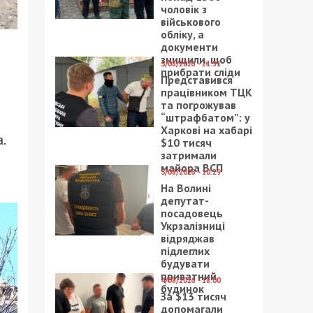
чоловік з
військового
обліку, а
документи
знищили, щоб
5/08/2026 - 21:31
прибрати сліди
Представився
працівником ТЦК
та погрожував
“штрафбатом”: у
Харкові на хабарі
.
$10 тисяч
затримали
майора ВСП
5/08/2026 - 10:29
На Волині
депутат-
посадовець
Укрзалізниці
відряджав
підлеглих
будувати
приватний
4/08/2026 - 18:00
будинок
За $13 тисяч
допомагали