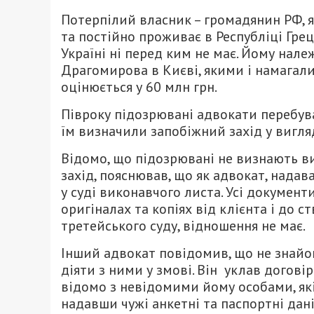
Потерпілий власник – громадянин РФ, як
та постійно проживає в Республіці Грец
Україні ні перед ким не має. Йому нале
Драгомирова в Києві, якими і намагалис
оцінюється у 60 млн грн.
Півроку підозрювані адвокати перебув
їм визначили запобіжний захід у вигляд
Відомо, що підозрювані не визнають ви
захід, пояснював, що як адвокат, нада
у суді виконавчого листа. Усі документ
оригіналах та копіях від клієнта і до с
третейського суду, відношення не має.
Інший адвокат повідомив, що не знайом
діяти з ними у змові. Він уклав догові
відомо з невідомими йому особами, які
надавши чужі анкетні та паспортні дан