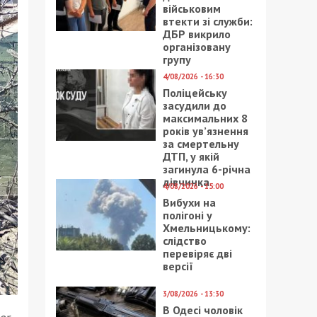
військовим
втекти зі служби:
ДБР викрило
організовану
групу
4/08/2026 - 16:30
Поліцейську
засудили до
максимальних 8
років ув’язнення
за смертельну
ДТП, у якій
загинула 6-річна
дівчинка
4/08/2026 - 15:00
Вибухи на
полігоні у
Хмельницькому:
слідство
перевіряє дві
версії
3/08/2026 - 13:30
В Одесі чоловік