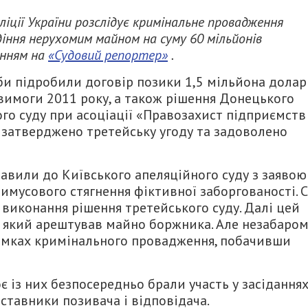
ліції України розслідує кримінальне провадження
діння нерухомим майном на суму 60 мільйонів
анням на
«Судовий репортер»
.
оби підробили договір позики 1,5 мільйона долар
 вимоги 2011 року, а також рішення Донецького
го суду при асоціації «Правозахист підприємств
 затверджено третейську угоду та задоволено
авили до Київського апеляційного суду з заявою
имусового стягнення фіктивної заборгованості. 
виконання рішення третейського суду. Далі цей
 який арештував майно боржника. Але незабаро
рамках кримінального провадження, побачивши
 із них безпосередньо брали участь у засідання
дставники позивача і відповідача.