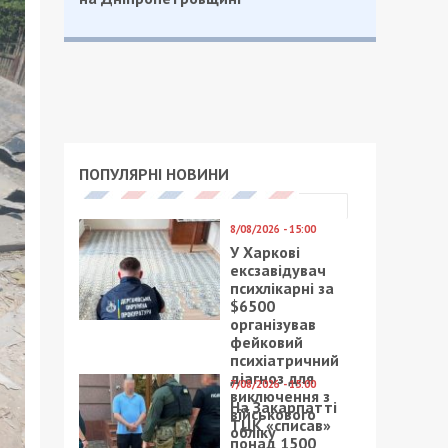
ПОПУЛЯРНІ НОВИНИ
8/08/2026 - 15:00
У Харкові
ексзавідувач
психлікарні за
$6500
організував
фейковий
психіатричний
діагноз для
7/08/2026 - 15:00
виключення з
На Закарпатті
військового
ТЦК «списав»
обліку
понад 1500