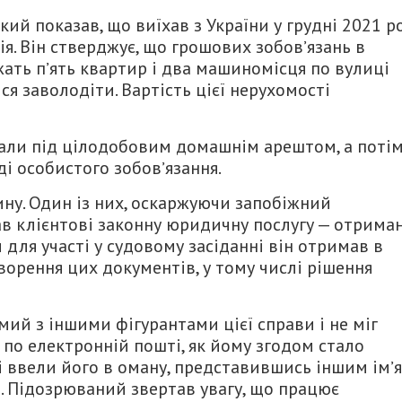
ий показав, що виїхав з України у грудні 2021 р
ія. Він стверджує, що грошових зобовʼязань в
жать пʼять квартир і два машиномісця по вулиці
я заволодіти. Вартість цієї нерухомості
али під цілодобовим домашнім арештом, а поті
і особистого зобовʼязання.
ну. Один із них, оскаржуючи запобіжний
вав клієнтові законну юридичну послугу — отрима
и для участі у судовому засіданні він отримав в
творення цих документів, у тому числі рішення
ий з іншими фігурантами цієї справи і не міг
р по електронній пошті, як йому згодом стало
 ввели його в оману, представившись іншим імʼя
і. Підозрюваний звертав увагу, що працює