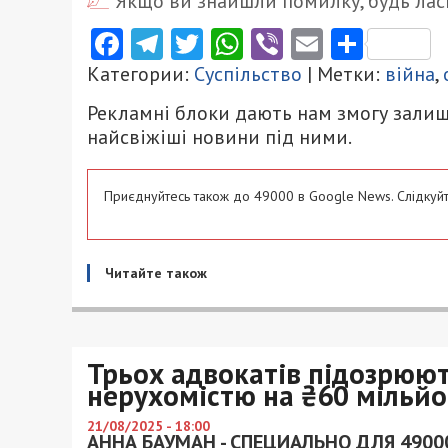
Якщо ви знайшли помилку, будь ласк
Facebook
Telegram
Twitter
WhatsApp
Viber
Email
Поділ
Категории:
Суспільство
| Метки:
війна
,
Рекламні блоки дають нам змогу залиш
найсвіжіші новини під ними.
Приєднуйтесь також до 49000 в Google News. Слідкуйт
Читайте також
Трьох адвокатів підозрюют
нерухомістю на ₴60 мільйо
21/08/2025 - 18:00
АННА БАУМАН - СПЕЦИАЛЬНО ДЛЯ 4900