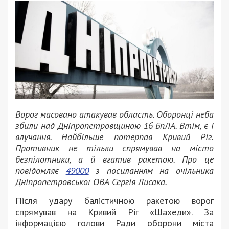
Ворог масовано атакував область. Оборонці неба
збили над Дніпропетровщиною 16 БпЛА. Втім, є і
влучання. Найбільше потерпав Кривий Ріг.
Противник не тільки спрямував на місто
безпілотники, а й вгатив ракетою. Про це
повідомляє
49000
з посиланням на очільника
Дніпропетровської ОВА Сергія Лисака.
Після удару балістичною ракетою ворог
спрямував на Кривий Ріг «Шахеди». За
інформацією голови Ради оборони міста