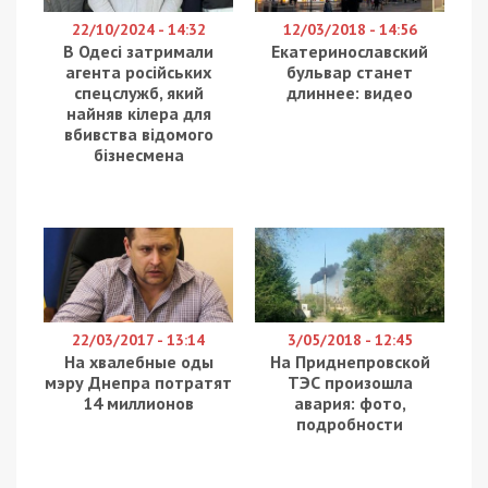
Кваліфікаційно-дисциплінарна комісія
прокурорів
подала на звільнення
заступника
керівника екологічної прокуратури Олександра
Малєєва звільнили після того, як його дружина
взяла участь у програмі «Супермама» та
показала спосіб життя родини. Про це
повідомляє
49000
з посиланням на
«
Слідство.Інфо
».
Дружина посадовця Ганна Малєєва
взяла
участь
у програмі «Супермама», де розповіла, що
родина орендує будинок в Бучі площею 130
квадратних метрів. Також жінка додала, що не
цікавилася вартістю оренди та не може
відповісти на це запитання. Оренду будинку
прокурор у декларації не вказував.