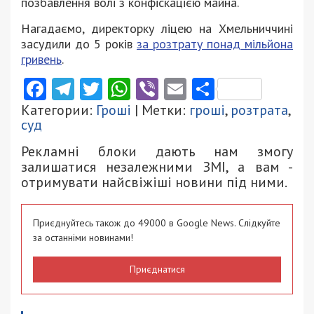
позбавлення волі з конфіскацією майна.
Нагадаємо, директорку ліцею на Хмельниччині
засудили до 5 років
за розтрату понад мільйона
гривень
.
Facebook
Telegram
Twitter
WhatsApp
Viber
Email
Поділити
Категории:
Гроші
| Метки:
гроші
,
розтрата
,
суд
Рекламні блоки дають нам змогу
залишатися незалежними ЗМІ, а вам -
отримувати найсвіжіші новини під ними.
Приєднуйтесь також до 49000 в Google News. Слідкуйте
за останніми новинами!
Приєднатися