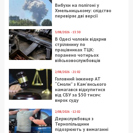
метрів.
Прокурор спільно з колишньою дружиною
володіє HYUNDAI SANTA FE 2013 року випуску
та орендує FORD FIESTA 2013 року випуску.
Дружина Ганна Малєєва володіє NISSAN TEANA
2008 року випуску.
Дохід від Олександра Малєєва від Офісу
Генпрокурора за 2024 рік становив 1 344 098
грн та страхові виплати 15 052 грн. На
банківських рахунках прокурор зберігає 562 478
грн та готівкою $2 500.
Facebook
Telegram
Twitter
WhatsApp
Viber
Email
Поділити
Категории:
Люди
,
Популярні новини
|
Метки:
звільнення
,
прокурор
,
супермама
Рекламні блоки дають нам змогу
залишатися незалежними ЗМІ, а вам -
отримувати найсвіжіші новини під ними.