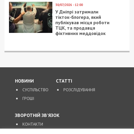
України
ГОЛОВНЕ ЗА ДЕНЬ
22/10/2024 - 14:32
12/03/2018 - 14:56
В Одесі затримали
Екатеринославский
агента російських
бульвар станет
спецслужб, який
длиннее: видео
найняв кілера для
вбивства відомого
бізнесмена