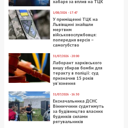
Приєднуйтесь також до 49000 в Google News. Слідкуйте
за останніми новинами!
Приєднатися
Читайте також
Предыдущая статья:
Від ворожих обстрілів на
Дніпропетровщині постраждало четверо
людей
Следующая статья:
За розтрату понад 13,9 млн грн
судитимуть керівника одного з
підприємств системи державного резерву