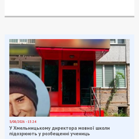
За підрахунками журналістів, оренда такої
нерухомості може коштувати близько $3 тис. на
місяць.
Також жінка розповіла, що родина живе на два міста — Одеса
та Київ. І коли вони мешкають у передмісті столиці, Олександр
Малєєв приїздить на вихідні.
У програмі також брала участь колишня дружина
прокурора Тетяна Малєєва. Жінка розповіла, що
для неї та дітей Олександр Малєєв орендує
квартиру за 15 тис. грн на місяць та сплачує 30
тис. грн щомісячно. Цю квартиру і видатки
посадовець також не зазначає у декларації.
За
інформацією журналістів
, будинок, який
орендує прокурор, розташований на території
природно-заповідного фонду, де будівництво
заборонене. За контроль будівництва на
території фонду відповідає Спеціалізована
екологічна прокуратура, в якій працює Малєєв.