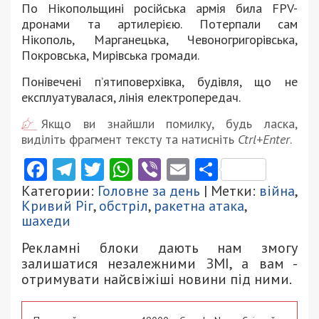
По Нікопольщині російська армія била FPV-
дронами та артилерією. Потерпали сам
Нікополь, Марганецька, Чевоногригорівська,
Покровська, Мирівська громади.
Понівечені п’ятиповерхівка, будівля, що не
експлуатувалася, лінія електропередач.
Якщо ви знайшли помилку, будь ласка,
виділіть фрагмент тексту та натисніть
Ctrl+Enter
.
Facebook
Telegram
Twitter
WhatsApp
Viber
Email
Поділити
Категории:
Головне за день
| Метки:
війна
,
Кривий Ріг
,
обстріл
,
ракетна атака
,
шахеди
Рекламні блоки дають нам змогу
залишатися незалежними ЗМІ, а вам -
отримувати найсвіжіші новини під ними.