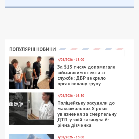
Окрім цього, Олександр Малєєв не вказував у
декларації видатки на пологи дружини, які
відбулися в США. Дружина прокурора вирушила
до Америки на 35-му тижні вагітності, щоб
народити дитину, що дозволило доньці Сарі
Малєєвій отримати громадянство США. Ганна
Малєєва заявила, що вона самостійно сплатила
лише переліт, тоді як витрати на пологи та
проживання були покриті урядом США.
У декларації за 2024 рік прокурор
також
зазначає
спільну з дружиною власність на
нерухомість в Одесі: дві квартири площею 43,7
та 28,9 квадратних метрів та нежитлове
приміщення площею 101,7 квадратних метра.
Малєєв орендує квартиру у Києві площею 48,3
квадратних метра та квартиру в Одесі
площею 73,4 квадратних метра. У квітні 2025
року подружжя
завершило будівництво
ще
однієї квартири в Одесі площею 90 квадратних