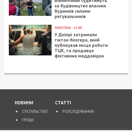
Вінниччини судитимуть
за будівництво власних
будинків силами
рятувальників
30/07/2026 - 12:00
У Дніпрі затримали
тікток-блогера, який
публікував місця роботи
ТЦК, та продавця
фіктивних меддовідок
НОВИНИ
СТАТТІ
СУСПІЛЬСТВО
РОЗСЛІДУВАННЯ
ГРОШІ