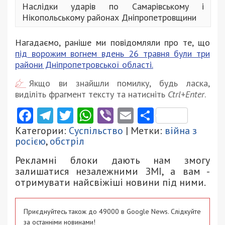
Наслідки ударів по Самарівському і
Нікопольському районах Дніпропетровщини
Нагадаємо, раніше ми повідомляли про те, що
під ворожим вогнем вдень 26 травня були три
райони Дніпропетровської області.
Якщо ви знайшли помилку, будь ласка,
виділіть фрагмент тексту та натисніть
Ctrl+Enter
.
Facebook
Telegram
Twitter
WhatsApp
Viber
Email
Поділити
Категории:
Суспільство
| Метки:
війна з
росією
,
обстріл
Рекламні блоки дають нам змогу
залишатися незалежними ЗМІ, а вам -
отримувати найсвіжіші новини під ними.
Приєднуйтесь також до 49000 в Google News. Слідкуйте
за останніми новинами!