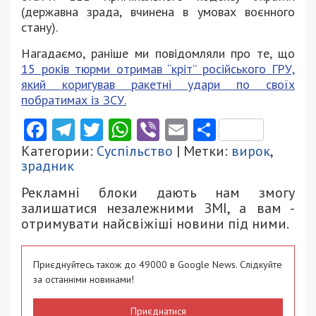
(державна зрада, вчинена в умовах воєнного
стану).
Нагадаємо, раніше ми повідомляли про те, що
15 років тюрми отримав “кріт” російського ГРУ,
який коригував ракетні удари по своїх
побратимах із ЗСУ.
Facebook
Telegram
Twitter
WhatsApp
Viber
Email
Поділити
Категории:
Суспільство
| Метки:
вирок
,
зрадник
Рекламні блоки дають нам змогу
залишатися незалежними ЗМІ, а вам -
отримувати найсвіжіші новини під ними.
Приєднуйтесь також до 49000 в Google News. Слідкуйте
за останніми новинами!
Приєднатися