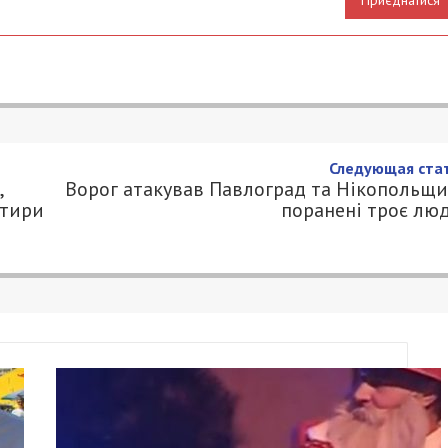
ли дронами, артилерією та
ри райони області
0.COM.UA