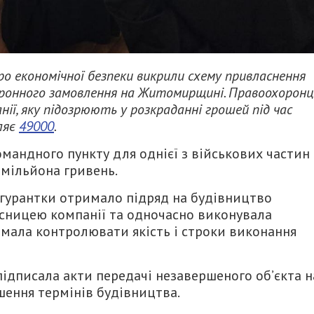
ро економічної безпеки викрили схему привласнення
ронного замовлення на Житомирщині. Правоохоронц
ії, яку підозрюють у розкраданні грошей під час
ляє
49000
.
омандного пункту для однієї з військових частин
мільйона гривень.
ігурантки отримало підряд на будівництво
ласницею компанії та одночасно виконувала
, мала контролювати якість і строки виконання
підписала акти передачі незавершеного об’єкта н
шення термінів будівництва.