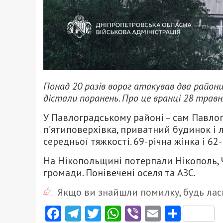
Понад 20 разів ворог атакував два район
дістали поранень. Про це вранці 28 трав
У Павлоградському районі – сам Павло
п’ятиповерхівка, приватний будинок і л
середньої тяжкості. 69-річна жінка і 6
На Нікопольщині потерпали Нікополь, 
громади. Понівечені оселя та АЗС.
Якщо ви знайшли помилку, будь ласк
Facebook
Telegram
Twitter
WhatsApp
Viber
Email
Поділ