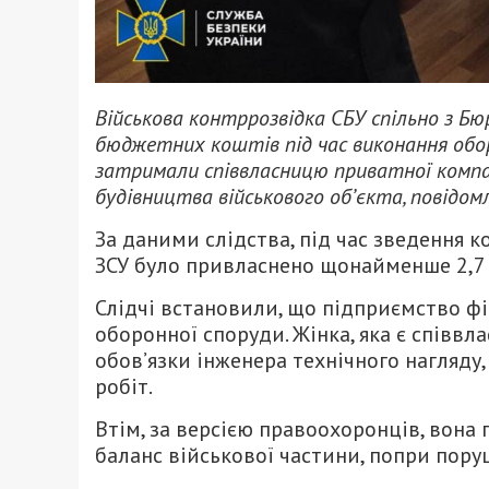
Військова контррозвідка СБУ спільно з Бю
бюджетних коштів під час виконання обо
затримали співвласницю приватної компан
будівництва військового об’єкта, повідом
За даними слідства, під час зведення к
ЗСУ було привласнено щонайменше 2,7 
Слідчі встановили, що підприємство ф
оборонної споруди. Жінка, яка є співв
обов’язки інженера технічного нагляду
робіт.
Втім, за версією правоохоронців, вона 
баланс військової частини, попри пору