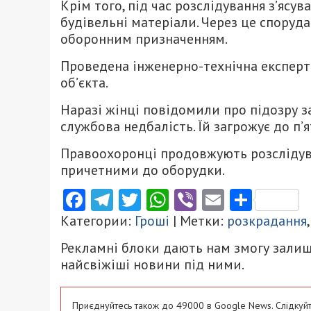
Крім того, під час розслідування з’ясу
будівельні матеріали. Через це спору
оборонним призначенням.
Проведена інженерно-технічна експерт
об’єкта.
Наразі жінці повідомили про підозру за
службова недбалість. Їй загрожує до п’
Правоохоронці продовжують розслідува
причетними до оборудки.
Facebook
Telegram
Twitter
WhatsApp
Viber
Email
Поділ
Категории:
Гроші
| Метки:
розкрадання
Рекламні блоки дають нам змогу залиш
найсвіжіші новини під ними.
Приєднуйтесь також до 49000 в Google News. Слідкуйт