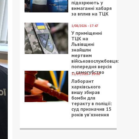
підозрюють у
вимаганні хабаря
за вплив на ТЦК
1/08/2026 - 17:47
У приміщенні
ТЦК на
Львівщині
знайшли
мертвим
військовослужбовця:
попередня версія
– самогубство
31/07/2026 - 20:00
Лаборант
харківського
вишу збирав
бомби для
теракту в поліції:
суд призначив 15
років ув’язнення