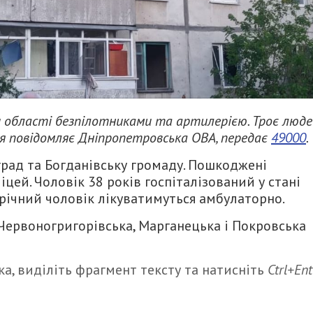
и області безпілотниками та артилерією. Троє люде
ня повідомляє Дніпропетровська ОВА, передає
49000
.
град та Богданівську громаду. Пошкоджені
іцей. Чоловік 38 років госпіталізований у стані
2-річний чоловік лікуватимуться амбулаторно.
Червоногригорівська, Марганецька і Покровська
а, виділіть фрагмент тексту та натисніть
Ctrl+Ent
итися