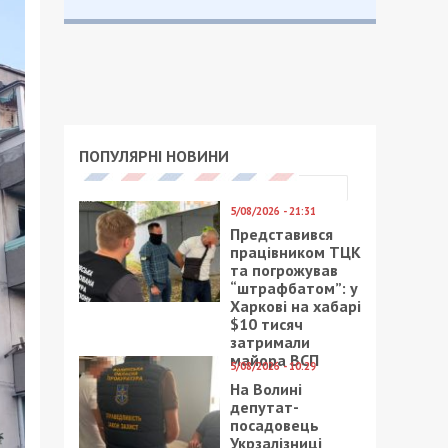
ПОПУЛЯРНІ НОВИНИ
5/08/2026 - 21:31
Представився
працівником ТЦК
та погрожував
“штрафбатом”: у
Харкові на хабарі
$10 тисяч
затримали
майора ВСП
5/08/2026 - 10:29
На Волині
депутат-
посадовець
Укрзалізниці