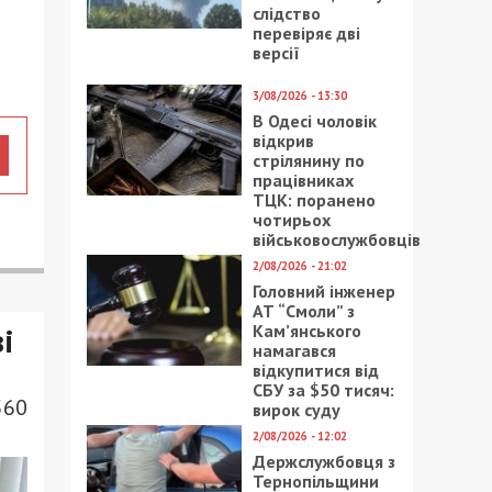
слідство
перевіряє дві
версії
3/08/2026 - 13:30
В Одесі чоловік
відкрив
стрілянину по
працівниках
ТЦК: поранено
чотирьох
військовослужбовців
2/08/2026 - 21:02
Головний інженер
АТ “Смоли” з
Кам’янського
і
намагався
відкупитися від
СБУ за $50 тисяч:
560
вирок суду
2/08/2026 - 12:02
Держслужбовця з
Тернопільщини