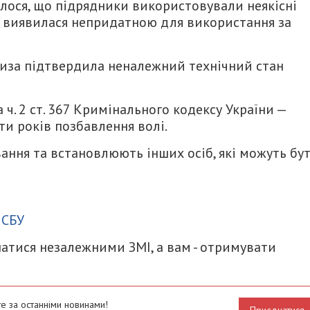
валося, що підрядники використовували неякісні
да виявилася непридатною для використання за
иза підтвердила неналежний технічний стан
 ч. 2 ст. 367 Кримінального кодексу України —
яти років позбавлення волі.
ння та встановлюють інших осіб, які можуть бу
итися
,
СБУ
атися незалежними ЗМІ, а вам - отримувати
е за останніми новинами!
Приєднатися