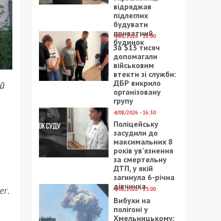
відряджав
підлеглих
будувати
приватний
4/08/2026 - 18:00
будинок
За $13 тисяч
допомагали
військовим
втекти зі служби:
ДБР викрило
й
організовану
групу
4/08/2026 - 16:30
Поліцейську
засудили до
максимальних 8
років ув’язнення
за смертельну
ДТП, у якій
загинула 6-річна
дівчинка
er
.
4/08/2026 - 15:00
Вибухи на
полігоні у
Хмельницькому: