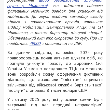
розслідування
щодо організованої злочинної
групи у Миколаєві,
яка займалася видачею
фальшивих медичних довідок для ухилення від
мобілізації. До групи входили командир взводу
одного з правоохоронних органів, начальник
відділу мобілізації Центрального РТЦК та СП
Миколаєва, а також директор місцевої лікарні.
Обвинувальний акт вже скеровано до суду. Про це
повідомляє
49000
з посиланням на ДБР.
За даними слідства, наприкінці 2024 року
правоохоронець почав активно шукати осіб, які
прагнули уникнути призову до Збройних Сил
України. У змові з посадовцем ТЦК та медиком
вони розробили схему оформлення фіктивних
діагнозів, що дозволяли “клієнтам” отримати
звільнення від військової служби. Вартість такої
“послуги” становила 8 тисяч доларів США.
У лютому 2025 року всі учасники схеми були
затримані під час передачі неправомірної