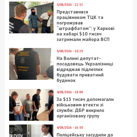
5/08/2026 - 21:31
Представився
працівником ТЦК та
погрожував
“штрафбатом”: у Харкові
на хабарі $10 тисяч
затримали майора ВСП
5/08/2026 - 10:29
На Волині депутат-
посадовець Укрзалізниці
відряджав підлеглих
будувати приватний
будинок
4/08/2026 - 18:00
За $13 тисяч допомагали
військовим втекти зі
служби: ДБР викрило
організовану групу
4/08/2026 - 16:30
Поліцейську засудили до