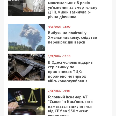
максимальних 8 років
ув’язнення за смертельну
ДТП, у якій загинула 6-
річна дівчинка
4/08/2026 - 15:00
Вибухи на полігоні у
Хмельницькому: слідство
перевіряє дві версії
3/08/2026 - 13:30
В Одесі чоловік відкрив
стрілянину по
працівниках ТЦК:
поранено чотирьох
військовослужбовців
2/08/2026 - 21:02
Головний інженер АТ
“Смоли” з Кам’янського
намагався відкупитися
від СБУ за $50 тисяч:
вирок суду