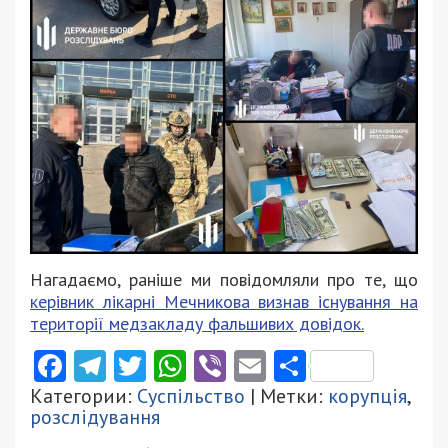
Нагадаємо, раніше ми повідомляли про те, що
керівник лікарні Мечникова визнав існування на
території медзакладу фальшивих довідок.
Facebook
Telegram
Twitter
WhatsApp
Viber
Email
Поділити
Категории:
Суспільство
| Метки:
корупція
,
розслідування