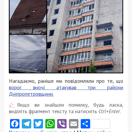
Нагадаємо, раніше ми повідомляли про те, що
ворог вночі атакував три райони
Дніпропетровщини.
Якщо ви знайшли помилку, будь ласка,
виділіть фрагмент тексту та натисніть
Ctrl+Enter
.
Facebook
Telegram
Twitter
WhatsApp
Viber
Email
Поділити