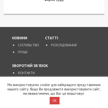
НОВИНИ
СТАТТІ
СУСПІЛЬСТВО
РОЗСЛІДУВАННЯ
ГРОШІ
ЗВОРОТНІЙ ЗВ’ЯЗОК
КОНТАКТИ
Ми використовуємо cookie для найкращого представлення
SUPPORT@49000.COM.UA
нашого сайту. Якщо Ви продовжите використовувати сайт,
ми вважатимемо, що Вас це влаштовує.
© 2026, ВСІ ПРАВА ЗАХИЩЕНІ
49000.COM.UA
OK