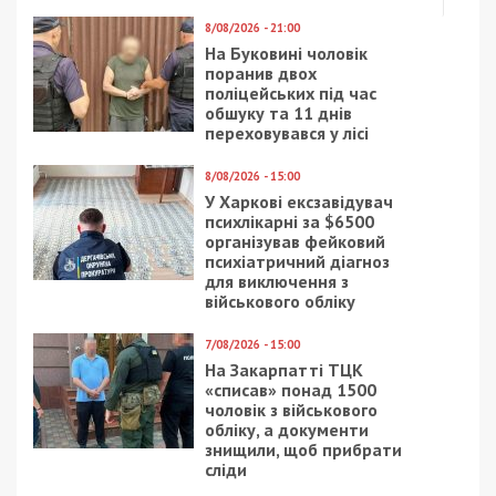
8/08/2026 - 21:00
На Буковині чоловік
поранив двох
поліцейських під час
обшуку та 11 днів
переховувався у лісі
8/08/2026 - 15:00
У Харкові ексзавідувач
психлікарні за $6500
організував фейковий
психіатричний діагноз
для виключення з
військового обліку
7/08/2026 - 15:00
На Закарпатті ТЦК
«списав» понад 1500
чоловік з військового
обліку, а документи
знищили, щоб прибрати
сліди