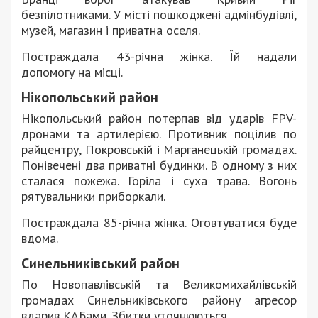
безпілотниками. У місті пошкоджені адмінбудівлі,
музей, магазин і приватна оселя.
Постраждала 43-річна жінка. Їй надали
допомогу на місці.
Нікопольський район
Нікопольський район потерпав від ударів FPV-
дронами та артилерією. Противник поцілив по
райцентру, Покровській і Марганецькій громадах.
Понівечені два приватні будинки. В одному з них
сталася пожежа. Горіла і суха трава. Вогонь
рятувальники приборкали.
Постраждала 85-річна жінка. Оговтуватися буде
вдома.
Синельниківський район
По Новопавлівській та Великомихайлівській
громадах Синельниківського району агресор
вдарив КАБами. Збитки уточнюються.