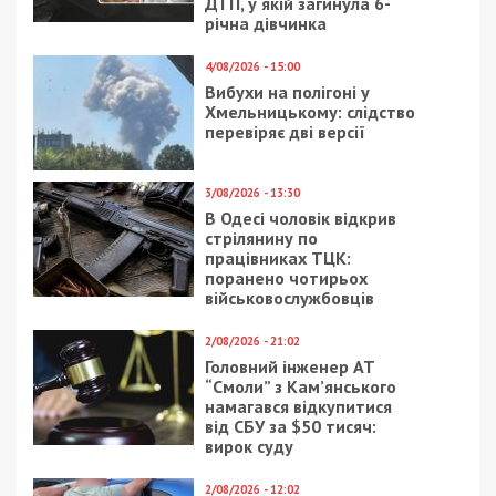
ДТП, у якій загинула 6-
річна дівчинка
4/08/2026 - 15:00
Вибухи на полігоні у
Хмельницькому: слідство
перевіряє дві версії
3/08/2026 - 13:30
В Одесі чоловік відкрив
стрілянину по
працівниках ТЦК:
поранено чотирьох
військовослужбовців
2/08/2026 - 21:02
Головний інженер АТ
“Смоли” з Кам’янського
намагався відкупитися
від СБУ за $50 тисяч:
вирок суду
2/08/2026 - 12:02