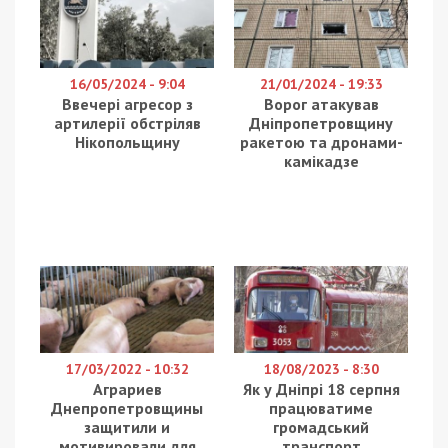
16/05/2024 - 9:04
21/01/2024 - 19:33
Ввечері агресор з
Ворог атакував
артилерії обстріляв
Дніпропетровщину
Нікопольщину
ракетою та дронами-
камікадзе
17/03/2022 - 10:32
18/08/2023 - 8:30
Аграриев
Як у Дніпрі 18 серпня
Днепропетровщины
працюватиме
защитили и
громадський
мотивировали для
транспорт