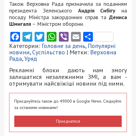
Також Верховна Рада призначила за поданням
президента Зеленського
Андрія Сибігу
на
посаду Міністра закордонних справ та
Дениса
Шмигаля
– Міністром оборони.
Facebook
Telegram
Twitter
WhatsApp
Viber
Email
Поділити
Категории:
Головне за день
,
Популярні
новини
,
Суспільство
| Метки:
Верховна
Рада
,
Уряд
Рекламні блоки дають нам змогу
залишатися незалежними ЗМІ, а вам -
отримувати найсвіжіші новини під ними.
Приєднуйтесь також до 49000 в Google News. Слідкуйте
за останніми новинами!
Приєднатися