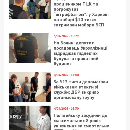
працівником ТЦК та
погрожував
“штрафбатом”: у Харкові
на хабарі $10 тисяч
затримали майора ВСП
5/08/2026 - 10:29
На Волині депутат-
посадовець Укрзалізниці
відряджав підлеглих
будувати приватний
будинок
4/08/2026 - 18:00
За $13 тисяч допомагали
військовим втекти зі
служби: ДБР викрило
організовану групу
4/08/2026 - 16:30
Поліцейську засудили до
максимальних 8 років
ув’язнення за смертельну