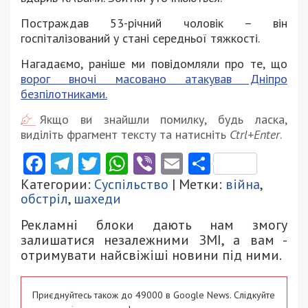
Постраждав 53-річний чоловік – він
госпіталізований у стані середньої тяжкості.
Нагадаємо, раніше ми повідомляли про те, що
ворог вночі масовано атакував Дніпро
безпілотниками.
Якщо ви знайшли помилку, будь ласка,
виділіть фрагмент тексту та натисніть
Ctrl+Enter
.
Facebook
Telegram
Twitter
WhatsApp
Viber
Email
Поділити
Категории:
Суспільство
| Метки:
війна
,
обстріл
,
шахеди
Рекламні блоки дають нам змогу
залишатися незалежними ЗМІ, а вам -
отримувати найсвіжіші новини під ними.
Приєднуйтесь також до 49000 в Google News. Слідкуйте