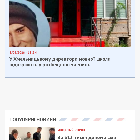
За даними Дніпропетровської ОВА,
наразі вже
відомо про 15 загиблих – тіла ще трьох людей
дістали з-під завалів будинку.
Також стало відомо, що внаслідок
удару
безпілотником по багатоповерхівці
вдень 2
червня поранено ще одну дитину. Медична
допомога знадобилася брату та сестрі – обоє
госпіталізовані. Медики оцінюють їхній стан як
середньої тяжкості.
Пошуково-рятувальна операція триває.
Нагадаємо, раніше ми повідомляли про те, що
ворог атакував Дніпро ракетами з касетними
боєприпасами.