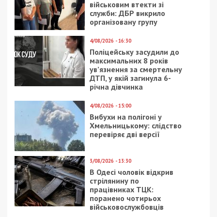
Facebook
Telegram
Twitter
WhatsApp
Viber
Email
Поділити
Категории:
Суспільство
,
Топ
| Метки:
війна
,
день жалоби
,
ракетниій удар
Рекламні блоки дають нам змогу
залишатися незалежними ЗМІ, а вам -
отримувати найсвіжіші новини під ними.
Приєднуйтесь також до 49000 в Google News. Слідкуйте
за останніми новинами!
Приєднатися
Читайте також
Предыдущая статья: