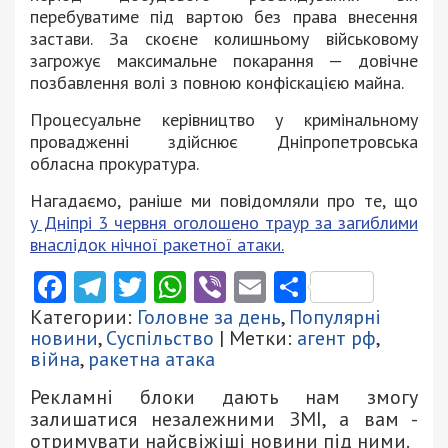
перебуватиме під вартою без права внесення
застави. За скоєне колишньому військовому
загрожує максимальне покарання — довічне
позбавлення волі з повною конфіскацією майна.
Процесуальне керівництво у кримінальному
провадженні здійснює Дніпропетровська
обласна прокуратура.
Нагадаємо, раніше ми повідомляли про те, що
у Дніпрі 3 червня оголошено траур за загиблими
внаслідок нічної ракетної атаки.
Facebook
Telegram
Twitter
WhatsApp
Viber
Email
Поділити
Категории:
Головне за день
,
Популярні
новини
,
Суспільство
| Метки:
агент рф
,
війна
,
ракетна атака
Рекламні блоки дають нам змогу
залишатися незалежними ЗМІ, а вам -
отримувати найсвіжіші новини під ними.