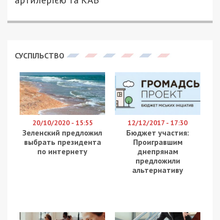
Міський голова
Борис Філатов повідомив,
що у
Дніпрі у середу, 3 червня, оголошено день трауру
за загиблими внаслідок ракетного удару вночі 2
червня. Він підписав відповідне розпорядження.
Про це повідомляє
49000.