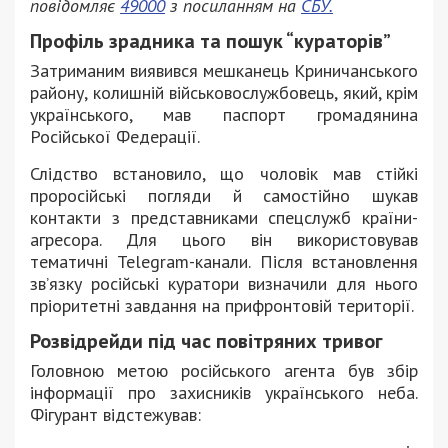
повідомляє
49000
з посиланням на
СБУ.
Профіль зрадника та пошук “кураторів”
Затриманим виявився мешканець Криничанського
району, колишній військовослужбовець, який, крім
українського, мав паспорт громадянина
Російської Федерації.
Слідство встановило, що чоловік мав стійкі
проросійські погляди й самостійно шукав
контакти з представниками спецслужб країни-
агресора. Для цього він використовував
тематичні Telegram-канали. Після встановлення
зв’язку російські куратори визначили для нього
пріоритетні завдання на прифронтовій території.
Розвідрейди під час повітряних тривог
Головною метою російського агента був збір
інформації про захисників українського неба.
Фігурант відстежував: