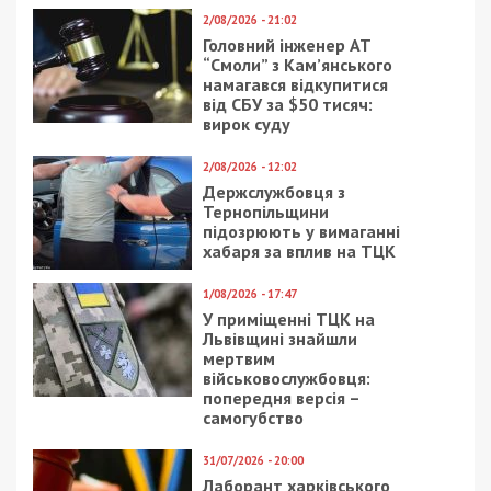
Росіяни знову завдали удару по Дніпру:
пошкоджено багатоповерхівку, поранено
дитину
Следующая статья:
СБУ затримала агента РФ із російським
паспортом, який коригував удари по
Дніпру 2 червня
СУСПІЛЬСТВО
20/10/2020 - 15:55
12/12/2017 - 17:30
Зеленский предложил
Бюджет участия:
выбрать президента
Проигравшим