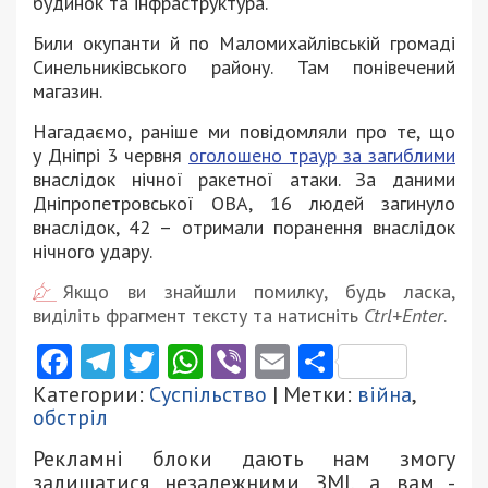
будинок та інфраструктура.
Били окупанти й по Маломихайлівській громаді
Синельниківського району. Там понівечений
магазин.
Нагадаємо, раніше ми повідомляли про те, що
у Дніпрі 3 червня
оголошено траур за загиблими
внаслідок нічної ракетної атаки. За даними
Дніпропетровської ОВА, 16 людей загинуло
внаслідок, 42 – отримали поранення внаслідок
нічного удару.
Якщо ви знайшли помилку, будь ласка,
виділіть фрагмент тексту та натисніть
Ctrl+Enter
.
Facebook
Telegram
Twitter
WhatsApp
Viber
Email
Поділити
Категории:
Суспільство
| Метки:
війна
,
обстріл
Рекламні блоки дають нам змогу
залишатися незалежними ЗМІ, а вам -