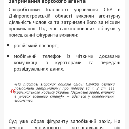
Затримання ворожого агента
Співробітники Головного управління СБУ в
Дніпропетровській області викрили агентурну
діяльність чоловіка та затримали його за місцем
проживання. Під час санкціонованих обшуків у
помешканні фігуранта виявили:
російський паспорт;
мобільний телефон із чіткими доказами
комунікації з кураторами та передачі
розвідувальних даних.
«На підставі зібраних доказів слідчі Служби безпеки
повідомили затриманому про підозру за ч. 2 ст. 111
Кримінального кодексу України (державна зрада, вчинена
в умовах воєнного стану)», — йдеться у повідомленні
відомства.
Суд уже обрав фігуранту запобіжний захід. На
період досудового розслідування він