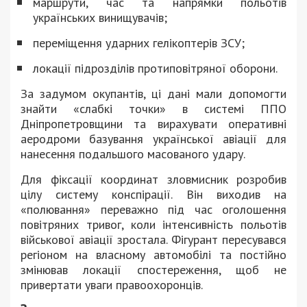
маршрути, час та напрямки польотів
українських винищувачів;
переміщення ударних гелікоптерів ЗСУ;
локації підрозділів протиповітряної оборони.
За задумом окупантів, ці дані мали допомогти
знайти «слабкі точки» в системі ППО
Дніпропетровщини та вирахувати оперативні
аеродроми базування української авіації для
нанесення подальшого масованого удару.
Для фіксації координат зловмисник розробив
цілу систему конспірації. Він виходив на
«полювання» переважно під час оголошення
повітряних тривог, коли інтенсивність польотів
військової авіації зростала. Фігурант пересувався
регіоном на власному автомобілі та постійно
змінював локації спостереження, щоб не
привертати уваги правоохоронців.