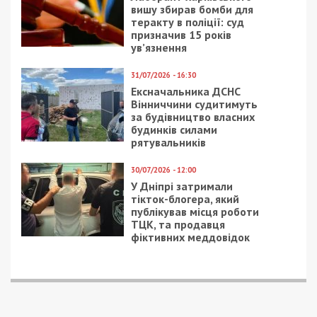
по интернету
днепрянам
предложили
альтернативу
1/06/2018 - 14:17
26/02/2018 - 14:40
Днепрянок научат
Днепрянам
защищать себя
рассказали, как
получить
компенсацию при
падении со ступенек
(видео)