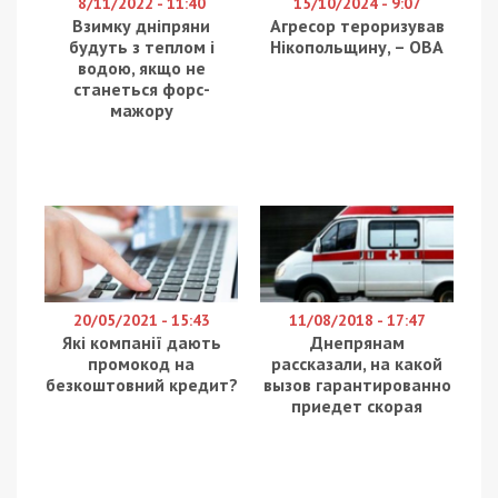
Днепровского горсовета этим приказом
сокращает 172 должностные единицы, а на их
место “заводит” частные компании, которые в
результате проведения тендера будут
выполнять их функции.