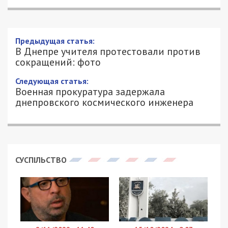
В Днепре учителя протестовали
против сокращений: фото
23/02/2018 - 17:15
АЛЕКСЕЙ ВАЛЕНКО - СПЕЦИАЛЬНО
4064
ДЛЯ 49000.COM.UA
Сегодня, 23 февраля, под стенами Днепровского
городского совета собралось более трех сотен
работников городских школ и детских садиков.
Они вышли на протест с требованием
отменить
приказ № 29
департамента
гуманитарной политики Днепровского
городского совета “Об оптимизации штатных
расписаний коммунальных учреждений и
предприятий”. Как мы
рассказывали
ранее,
департамент гуманитарной политики