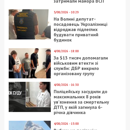
Кроме того, как рассказала глава комитета
профсоюзов работников образования
Чечеловского района Лидия Биленко, такие
решения может принимать лишь Министерство
образования Украины. Однако департамент
гуманитарной политики Днепровского горсовета