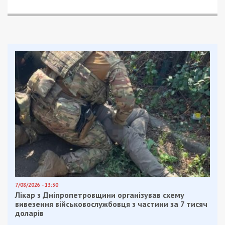
Сотни работников образования возмущены тем,
что из-за “оптимизации” школы и детские садики
останутся без технического персонала, а тысячи
сокращенных работников окажутся на улице.
Ведь согласно “оптимизации” функции младшего
технического персонала переходит на одного
человека – завхоза, который в одиночку должен