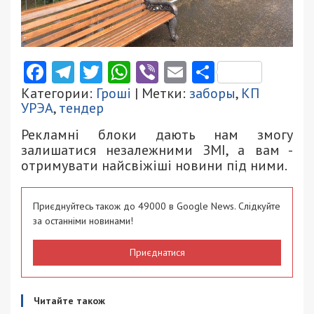
Facebook
Telegram
Twitter
WhatsApp
Viber
Email
Поділити
Категории:
Гроші
| Метки:
заборы
,
КП
УРЭА
,
тендер
Рекламні блоки дають нам змогу
залишатися незалежними ЗМІ, а вам -
отримувати найсвіжіші новини під ними.
Приєднуйтесь також до 49000 в Google News. Слідкуйте
за останніми новинами!
Приєднатися
Читайте також