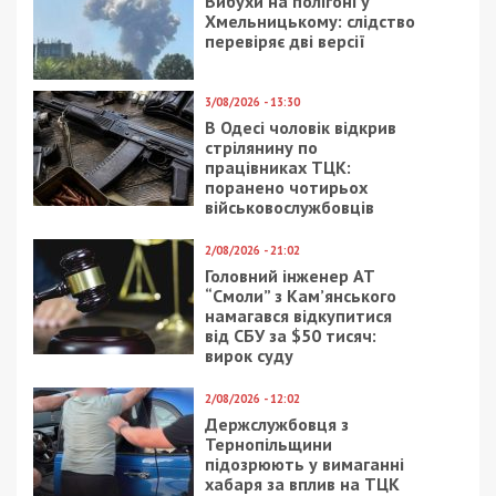
обошел этот момент весьма интересным
образом. Они издали указание не для учебных
учреждений, а для директоров школ. И
увольнять, в свою очередь, должны будут
именно они, тем самым взяв на себя всю
ответственность за все возможные последствия.
Мы категорически против этой незаконной
оптимизации. Мы обращались и в департамент
гуманитарной политики Днепровского горсовета, и к
народным депутатам Верховной Рады, писали в
центральные органы исполнительной власти. Однако с
нами не идут на диалог, – рассказывает глава
профсоюзов.
Протестующие развернули плакаты с
требованиями отменить скандальный приказ.
Свои призывы также озвучили инициаторы
протеста – лидеры профсоюзов районных
комитетов профсоюзов Днепра. Митингующие
жаловались – уже сейчас во многих детских