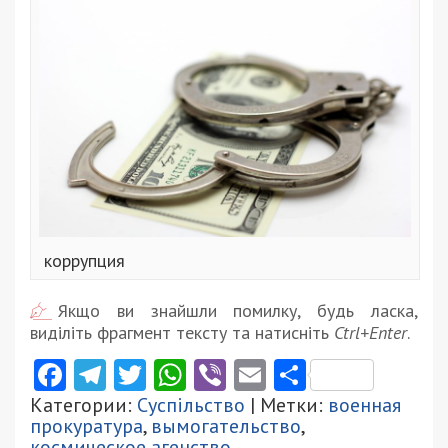
коррупция
Якщо ви знайшли помилку, будь ласка,
виділіть фрагмент тексту та натисніть
Ctrl+Enter
.
Facebook
Telegram
Twitter
WhatsApp
Viber
Email
Поділити
Категории:
Суспільство
| Метки:
военная
прокуратура
,
вымогательство
,
космическое агенство