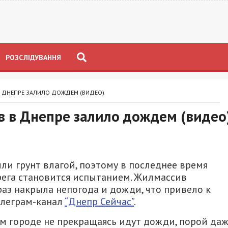
РОЗСЛІДУВАННЯ
 ДНЕПРЕ ЗАЛИЛО ДОЖДЕМ (ВИДЕО)
в в Днепре залило дождем (видео
 грунт влагой, поэтому в последнее время
ега становится испытанием. Жилмассив
аз накрыла непогода и дожди, что привело к
елеграм-канал
“Днепр Сейчас”
.
шем городе не прекращаясь идут дожди, порой да