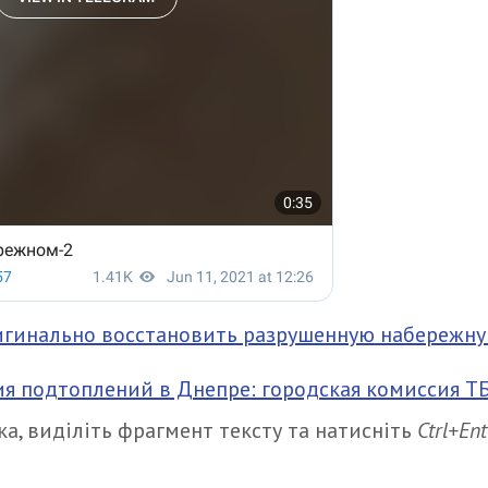
гинально восстановить разрушенную набережну
я подтоплений в Днепре: городская комиссия Т
а, виділіть фрагмент тексту та натисніть
Ctrl+Ent
итися