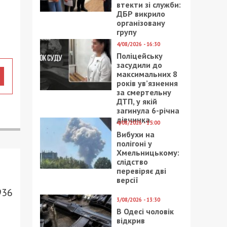
втекти зі служби:
ДБР викрило
організовану
групу
4/08/2026 - 16:30
Поліцейську
засудили до
максимальних 8
років ув’язнення
за смертельну
ДТП, у якій
загинула 6-річна
дівчинка
4/08/2026 - 15:00
Вибухи на
полігоні у
Хмельницькому:
слідство
перевіряє дві
версії
936
3/08/2026 - 13:30
В Одесі чоловік
відкрив