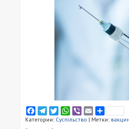
Facebook
Telegram
Twitter
WhatsApp
Viber
Email
Поділ
Категории:
Суспільство
| Метки:
вакцин