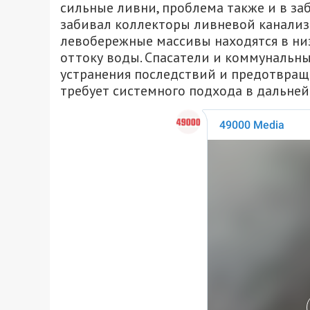
сильные ливни, проблема также и в за
забивал коллекторы ливневой канализац
левобережные массивы находятся в низ
оттоку воды. Спасатели и коммунальн
устранения последствий и предотвращ
требует системного подхода в дальне