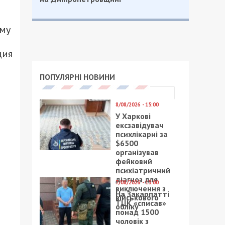
ому
ция
ПОПУЛЯРНІ НОВИНИ
8/08/2026 - 15:00
У Харкові
ексзавідувач
психлікарні за
$6500
організував
фейковий
психіатричний
діагноз для
7/08/2026 - 15:00
виключення з
На Закарпатті
військового
ТЦК «списав»
обліку
понад 1500
чоловік з