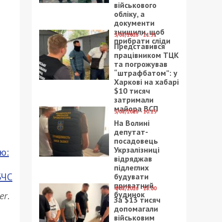
військового
обліку, а
документи
знищили, щоб
5/08/2026 - 21:31
прибрати сліди
Представився
працівником ТЦК
та погрожував
“штрафбатом”: у
Харкові на хабарі
$10 тисяч
затримали
майора ВСП
5/08/2026 - 10:29
На Волині
депутат-
посадовець
Укрзалізниці
ю:
відряджав
підлеглих
БЧС
будувати
приватний
4/08/2026 - 18:00
будинок
er
.
За $13 тисяч
допомагали
військовим