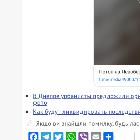
В Днепре урбанисты предложили ори
фото
Как будут ликвидировать последстви
Якщо ви знайшли помилку, будь ласк
Facebook
Telegram
Twitter
WhatsApp
Viber
Email
Поділ