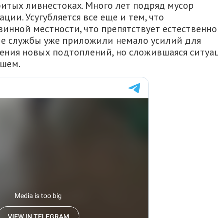
битых ливнестоках. Много лет подряд мусор
ии. Усугубляется все еще и тем, что
инной местности, что препятствует естественн
ые службы уже приложили немало усилий для
ения новых подтоплений, но сложившаяся ситуа
йшем.