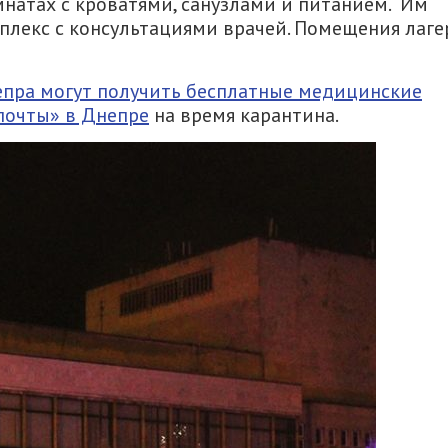
натах с кроватями, санузлами и питанием. Им
лекс с консультациями врачей. Помещения лаге
пра могут получить бесплатные медицинские
почты» в Днепре
на время карантина.