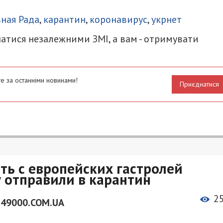
итися
ная Рада
,
карантин
,
коронавирус
,
укрнет
атися незалежними ЗМІ, а вам - отримувати
е за останніми новинами!
Приєднатися
ть с европейских гастролей
у отправили в карантин
2
 49000.COM.UA