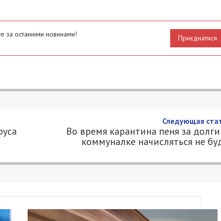
е за останніми новинами!
Приєднатися
я коронавируса продлится два
3
 49000.COM.UA
еральном институте Германии по изучению
симых болезней, заявили, что пандемия
х лет. Об этом сообщает «
Немецкая Волна
».