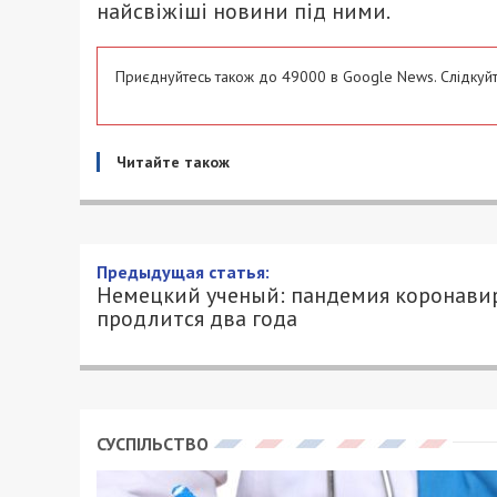
найсвіжіші новини під ними.
Приєднуйтесь також до 49000 в Google News. Слідкуйт
Читайте також
Немецкий ученый: пандеми
года
17/03/2020 - 16:30
АЛЕКСАНДР КЛИМОВ - СПЕЦИАЛЬНО ДЛЯ
В Институте имени Роберта Коха, фед
инфекционных заболеваний и неперено
коронавируса может продлиться до дву