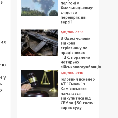
ли
полігоні у
Хмельницькому:
слідство
перевіряє дві
версії
3/08/2026 - 13:30
и
В Одесі чоловік
 их
відкрив
стрілянину по
працівниках
ТЦК: поранено
чотирьох
цию
військовослужбовців
2/08/2026 - 21:02
и у
Головний інженер
ь
АТ “Смоли” з
Кам’янського
я
намагався
відкупитися від
СБУ за $50 тисяч:
вирок суду