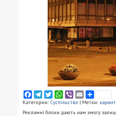
Facebook
Telegram
Twitter
WhatsApp
Viber
Email
Поділ
Категории:
Суспільство
| Метки:
каран
Рекламні блоки дають нам змогу залиш