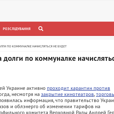
РОЗСЛІДУВАННЯ
ОЛГИ ПО КОММУНАЛКЕ НАЧИСЛЯТЬСЯ НЕ БУДЕТ
а долги по коммуналке начислять
всей Украине активно
проходит карантин против
когда, несмотря на
закрытие кинотеатров
,
торгов
к, появилась информация, что правительство Укра
азов и облэнерго об изменении тарифов на
рофильного комитета Верховной Рады Андрей Гер