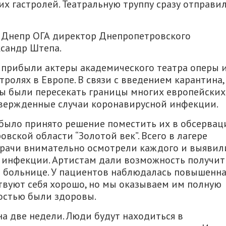
их гастролей. Театральную труппу сразу отправи
 Днепр ОГА директор Днепропетровского
ксандр Штепа.
ть прибыли актеры академического театра оперы 
тролях в Европе. В связи с введением карантина,
ны были пересекать границы многих европейских
дтвержденные случаи коронавирусной инфекции.
 было принято решение поместить их в обсерва
вской области “Золотой век”. Всего в лагере
Врачи внимательно осмотрели каждого и выявил
 инфекции. Артистам дали возможность получит
больнице. У пациентов наблюдалась повышенна
ствуют себя хорошо, но мы оказываем им полную
остью были здоровы.
на две недели. Люди будут находиться в