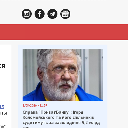
ся
ых
9/08/2026 - 11:57
ины
Справа “ПриватБанку”: Ігоря
Коломойського та його спільників
судитимуть за заволодіння 9,2 млрд
ус.
грн