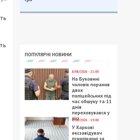
ать
ть
ПОПУЛЯРНІ НОВИНИ
8/08/2026 - 21:00
На Буковині
чоловік поранив
двох
поліцейських під
час обшуку та 11
днів
переховувався у
лісі
8/08/2026 - 15:00
У Харкові
ексзавідувач
психлікарні за