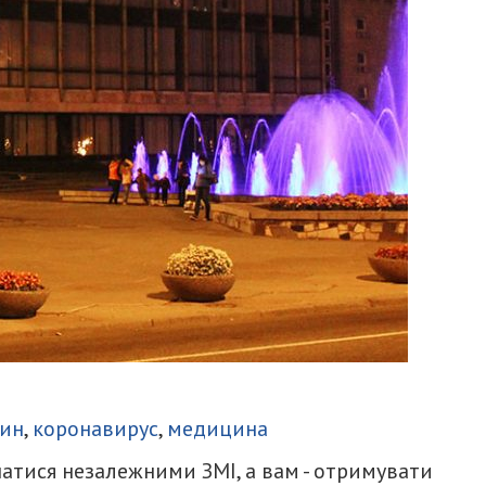
итися
тин
,
коронавирус
,
медицина
атися незалежними ЗМІ, а вам - отримувати