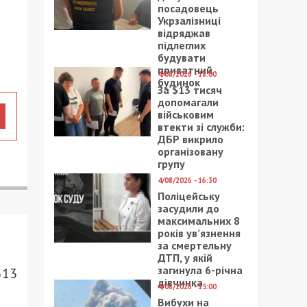
посадовець
Укрзалізниці
відряджав
підлеглих
будувати
приватний
4/08/2026 - 18:00
будинок
За $13 тисяч
допомагали
військовим
втекти зі служби:
ДБР викрило
організовану
групу
4/08/2026 - 16:30
Поліцейську
засудили до
максимальних 8
років ув’язнення
за смертельну
ДТП, у якій
загинула 6-річна
513
дівчинка
4/08/2026 - 15:00
Вибухи на