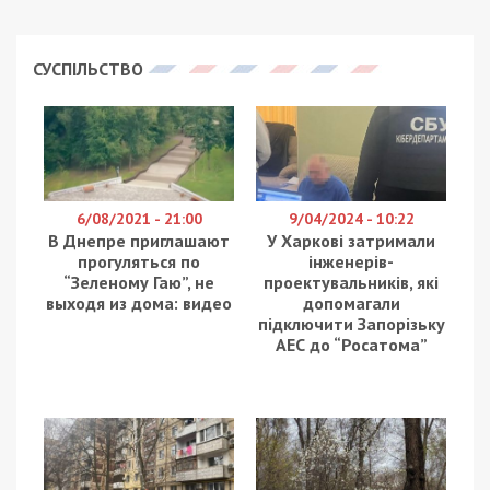
СУСПІЛЬСТВО
6/08/2021 - 21:00
9/04/2024 - 10:22
В Днепре приглашают
У Харкові затримали
прогуляться по
інженерів-
“Зеленому Гаю”, не
проектувальників, які
выходя из дома: видео
допомагали
підключити Запорізьку
АЕС до “Росатома”