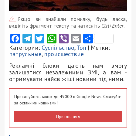
Якщо ви знайшли помилку, будь ласка,
виділіть фрагмент тексту та натисніть
Ctrl+Enter
.
Facebook
Telegram
Twitter
WhatsApp
Viber
Email
Поділити
Категории:
Суспільство
,
Топ
| Метки:
патрульные
,
происшествие
Рекламні блоки дають нам змогу
залишатися незалежними ЗМІ, а вам -
отримувати найсвіжіші новини під ними.
Приєднуйтесь також до 49000 в Google News. Слідкуйте
за останніми новинами!
Приєднатися