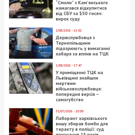
“Смоли” з Кам’янського
намагався відкупитися
від СБУ за $50 тисяч:
вирок суду
2/08/2026 - 12:02
Держслужбовця з
Тернопільщини
підозрюють у вимаганні
хабаря за вплив на ТЦК
1/08/2026 - 17:47
У приміщенні ТЦК на
Львівщині знайшли
мертвим
військовослужбовця:
попередня версія –
самогубство
31/07/2026 - 20:00
Лаборант харківського
вишу збирав бомби для
теракту в поліції: суд
призначив 15 років