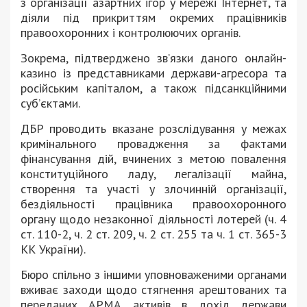
з організації азартних ігор у мережі Інтернет, та
діяли під прикриттям окремих працівників
правоохоронних і контролюючих органів.
Зокрема, підтверджено зв’язки даного онлайн-
казино із представниками держави-агресора та
російським капіталом, а також підсанкційними
суб’єктами.
ДБР проводить вказане розслідування у межах
кримінального провадження за фактами
фінансування дій, вчинених з метою повалення
конституційного ладу, легалізації майна,
створення та участі у злочинній організації,
бездіяльності працівника правоохоронного
органу щодо незаконної діяльності лотерей (ч. 4
ст. 110-2, ч. 2 ст. 209, ч. 2 ст. 255 та ч. 1 ст. 365-3
КК України).
Бюро спільно з іншими уповноваженими органами
вживає заходи щодо стягнення арештованих та
переданих АРМА активів в дохід держави