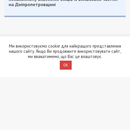
на Дніпропетровщині
Ми використовуємо cookie для найкращого представлення
нашого сайту. Якщо Ви продовжите використовувати сайт,
ПОПУЛЯРНІ НОВИНИ
ми вважатимемо, що Вас це влаштовує.
OK
8/08/2026 - 15:00
У Харкові ексзавідувач
психлікарні за $6500
організував фейковий
психіатричний діагноз
для виключення з
військового обліку
7/08/2026 - 15:00
На Закарпатті ТЦК
«списав» понад 1500
чоловік з військового