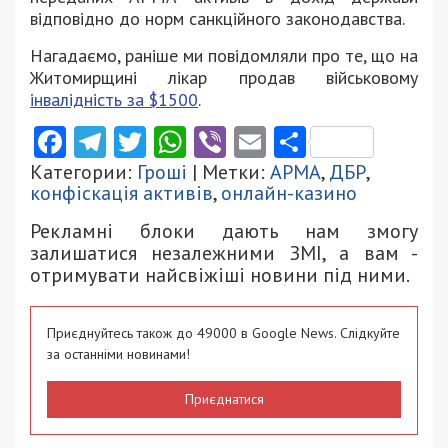
відповідно до норм санкційного законодавства.
Нагадаємо, раніше ми повідомляли про те, що на
Житомирщині лікар продав військовому
інвалідність за $1500
.
Facebook
Telegram
Twitter
WhatsApp
Viber
Email
Поділити
Категории:
Гроші
| Метки:
АРМА
,
ДБР
,
конфіскація активів
,
онлайн-казино
Рекламні блоки дають нам змогу
залишатися незалежними ЗМІ, а вам -
отримувати найсвіжіші новини під ними.
Приєднуйтесь також до 49000 в Google News. Слідкуйте
за останніми новинами!
Приєднатися