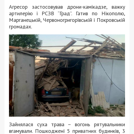
Агресор застосовував дрони-камікадзе, важку
артилерію і РСЗВ “Град”. Гатив по Нікополю,
Марганецькій, Червоногригорівській і Покровській
громадах.
Зайнялася суха трава – вогонь рятувальники
вгамували. Пошкоджені 5 приватних будинків, 3