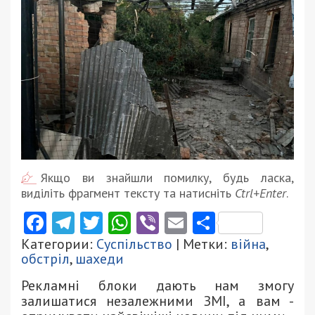
Якщо ви знайшли помилку, будь ласка,
виділіть фрагмент тексту та натисніть
Ctrl+Enter
.
Facebook
Telegram
Twitter
WhatsApp
Viber
Email
Поділити
Категории:
Суспільство
| Метки:
війна
,
обстріл
,
шахеди
Рекламні блоки дають нам змогу
залишатися незалежними ЗМІ, а вам -