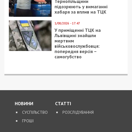
вивезення військовослужбовця з частини за 7 тисяч
доларів
ПОПУЛЯРНІ НОВИНИ
7/08/2026 - 15:00
На Закарпатті ТЦК
«списав» понад 1500
чоловік з військового
обліку, а документи
знищили, щоб прибрати
сліди
5/08/2026 - 21:31
Представився
працівником ТЦК та