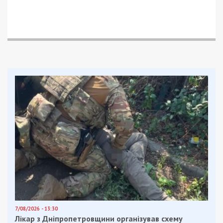
звільнили від цього покарання, замінивши його на
півтора роки умовного терміну.
Нагадаємо, керівник благодійного фонду
привласнив 1,3 млн грн
, зібраних на допомогу
ЗСУ.
Facebook
Telegram
Twitter
WhatsApp
Viber
Email
Поділити
Категории:
Популярні новини
| Метки:
військовий
,
гроші
,
шахрайство
Рекламні блоки дають нам змогу
залишатися незалежними ЗМІ, а вам -
отримувати найсвіжіші новини під ними.
Приєднуйтесь також до 49000 в Google News. Слідкуйте
за останніми новинами!
Приєднатися