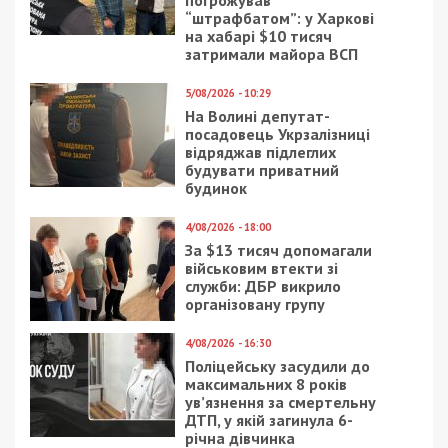
14/02/2019 - 15:26
21/10/2020 - 8:00
Цаценко отправляет
Коронавирус в Днепре:
деньги потерпевшим и
актуальные данные на
не признает вину:
21 октября
новые подробности
дела о гибели
днепровского
политтехнолога
8/01/2019 - 18:03
30/05/2024 - 16:12
На недавно открытый
На Одеській митниці
“Зеленый Гай” в
проводять обшуки у
Днепре потратят еще
справі про експорт
14 миллионов
нелегального зерна