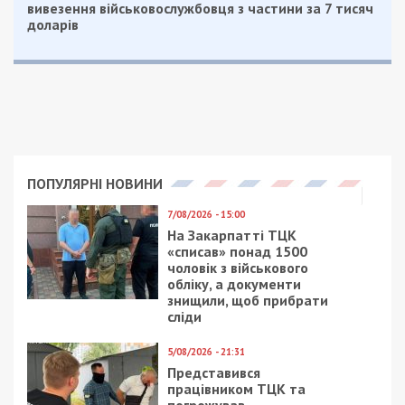
Читайте також
Предыдущая статья:
Нікополь, Мирівська і Марганецька
громади потерпали від ворожих атак
Следующая статья:
Староста села на Львівщині ганяв п’яним
за кермом у комендантську годину
ГОЛОВНЕ ЗА ДЕНЬ