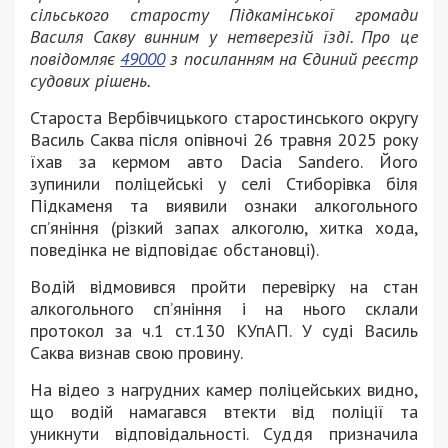
сільського старосту Підкамінської громади
Василя Сакву винним у нетверезій їзді. Про це
повідомляє
49000
з посиланням на Єдиний реєстр
судових рішень.
Староста Вербівчицького старостинського округу
Василь Саква після опівночі 26 травня 2025 року
їхав за кермом авто Dacia Sandero. Його
зупинили поліцейські у селі Стиборівка біля
Підкаменя та виявили ознаки алкогольного
сп’яніння (різкий запах алкоголю, хитка хода,
поведінка не відповідає обстановці).
Водій відмовився пройти перевірку на стан
алкогольного сп’яніння і на нього склали
протокол за ч.1 ст.130 КУпАП. У суді Василь
Саква визнав свою провину.
На відео з нагрудних камер поліцейських видно,
що водій намагався втекти від поліції та
уникнути відповідальності. Суддя призначила