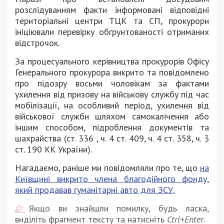
розслідуванням факти інформовані відповідні
територіальні центри ТЦК та СП, прокурори
ініціювали перевірку обгрунтованості отриманих
відстрочок.
За процесуального керівництва прокурорів Офісу
Генерального прокурора викрито та повідомлено
про підозру восьми чоловікам за фактами
ухилення від призову на військову службу під час
мобілізації, на особливий період, ухилення від
військової служби шляхом самокалічення або
іншим способом, підроблення документів та
шахрайства (ст. 336 , ч. 4 ст. 409, ч. 4 ст. 358, ч. 3
ст. 190 КК України).
Нагадаємо, раніше ми повідомляли про те, що
на
Київщині викрито члена благодійного фонду,
який продавав гуманітарні авто для ЗСУ.
Якщо ви знайшли помилку, будь ласка,
виділіть фрагмент тексту та натисніть
Ctrl+Enter
.