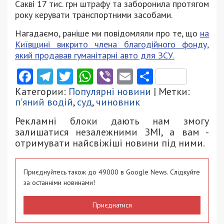
Сакві 17 тис. грн штрафу та заборонила протягом
року керувати транспортними засобами.
Нагадаємо, раніше ми повідомляли про те, що
на
Київщині викрито члена благодійного фонду,
який продавав гуманітарні авто для ЗСУ.
Facebook
Telegram
Twitter
WhatsApp
Viber
Email
Поділити
Категории:
Популярні новини
| Метки:
п'яний водій
,
суд
,
чиновник
Рекламні блоки дають нам змогу
залишатися незалежними ЗМІ, а вам -
отримувати найсвіжіші новини під ними.
Приєднуйтесь також до 49000 в Google News. Слідкуйте
за останніми новинами!
Приєднатися