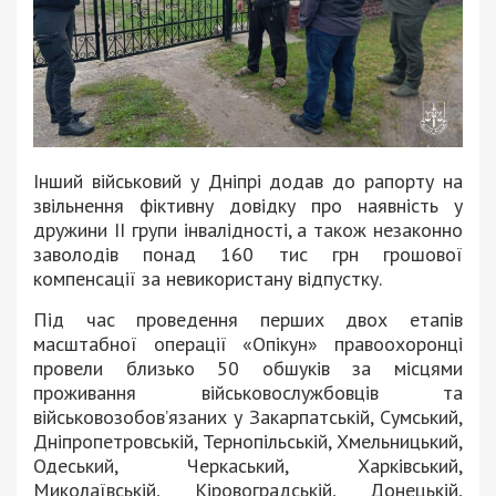
Інший військовий у Дніпрі додав до рапорту на
звільнення фіктивну довідку про наявність у
дружини ІІ групи інвалідності, а також незаконно
заволодів понад 160 тис грн грошової
компенсації за невикористану відпустку.
Під час проведення перших двох етапів
масштабної операції «Опікун» правоохоронці
провели близько 50 обшуків за місцями
проживання військовослужбовців та
військовозобовʼязаних у Закарпатській, Сумський,
Дніпропетровській, Тернопільській, Хмельницький,
Одеський, Черкаський, Харківський,
Миколаївській, Кіровоградській, Донецькій,