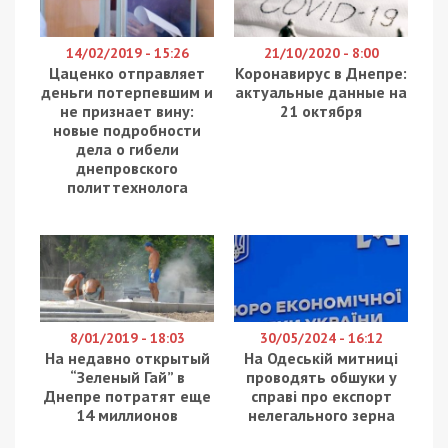
Командир частини ЗСУ виписав сам собі премію у
зв’язку з пораненням, якого насправді не було. Про
це повідомляє
49000
з посиланням на
Єдиний
реєстр
судових рішень.
Майор ЗСУ, родом з смт. Краснокутськ проходив
власноруч оформив документи про отримання
поранення, якого насправді не було. Завіривши
довідку гербовою печаткою, офіцер, як командир
військової частини, сам собі виписав 671 000
гривень премії. Однак у ході службової перевірки
з’ясувалося, що гроші службовцю надали завдяки
підробленим ним же документам.
Військового визнали винним за ч. 2 ст. 366, ч. 4
ст. 190 КК України (шахрайство та службове
підроблення) і засудили до 3 років ув’язнення зі
штрафом 4250 гривень. Однак службовця