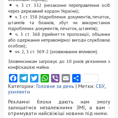
ч. 3 ст. 332 (незаконне переправлення осіб
через державний кордон України);
ч. 3 ст. 358 (підроблення документів, печаток,
штампів та бланків, збут чи використання
підроблених документів, печаток, штампів);
ч. 3 ст. 368 (прийняття пропозиції, обіцянки
або одержання неправомірної вигоди службовою
особою);
чч. 2, 3 ст. 369-2 (зловживання впливом).
Зловмисникам загрожує до 10 років ув’язнення з
конфіскацією майна.
Facebook
Telegram
Twitter
WhatsApp
Viber
Email
Поділити
Категории:
Головне за день
| Метки:
СБУ
,
ухилянти
Рекламні блоки дають нам змогу
залишатися незалежними ЗМІ, а вам -
отримувати найсвіжіші новини під ними.