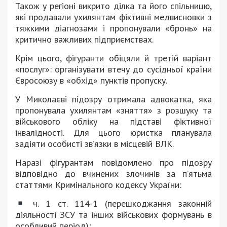
Також у регіоні викрито ділка та його спільницю,
які продавали ухилянтам фіктивні медвисновки з
тяжкими діагнозами і пропонували «бронь» на
критично важливих підприємствах.
Крім цього, фігуранти обіцяли й третій варіант
«послуг»: організувати втечу до сусідньої країни
Євросоюзу в «обхід» пунктів пропуску.
У Миколаєві підозру отримала адвокатка, яка
пропонувала ухилянтам «зняття» з розшуку та
військового обліку на підставі фіктивної
інвалідності. Для цього юристка планувала
задіяти особисті зв’язки в місцевій ВЛК.
Наразі фігурантам повідомлено про підозру
відповідно до вчинених злочинів за п’ятьма
статтями Кримінального кодексу України:
ч. 1 ст. 114-1 (перешкоджання законній
діяльності ЗСУ та інших військових формувань в
особливий період);