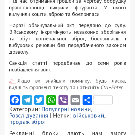
Під час отримання грошей за чергову оборудку
правоохоронці викрили фігуранта. У нього
вилучили кошти, зброю та боєприпаси.
Наразі обвинувальний акт передано до суду.
Військовому інкримінують незаконне зберігання
та збут вогнепальної зброї, боєприпасів і
вибухових речовин без передбаченого законом
дозволу.
Санкція статті передбачає до семи років
позбавлення волі.
Якщо ви знайшли помилку, будь ласка,
виділіть фрагмент тексту та натисніть
Ctrl+Enter
.
Facebook
Telegram
Twitter
WhatsApp
Viber
Email
Поділити
Категории:
Популярні новини
,
Розслідування
| Метки:
військовий
,
продаж зброї
Рекламні блоки дають нам змогу