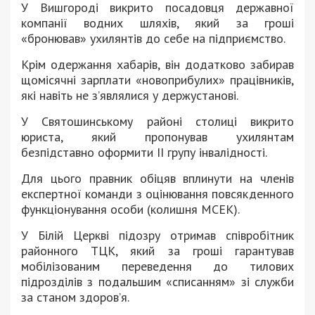
У Вишгороді викрито посадовця державної
компанії водних шляхів, який за гроші
«бронював» ухилянтів до себе на підприємство.
Крім одержання хабарів, він додатково забирав
щомісячні зарплати «новоприбулих» працівників,
які навіть не з’являлися у держустанові.
У Святошинському районі столиці викрито
юриста, який пропонував ухилянтам
безпідставно оформити ІІ групу інвалідності.
Для цього правник обіцяв вплинути на членів
експертної команди з оцінювання повсякденного
функціонування особи (колишня МСЕК).
У Білій Церкві підозру отримав співробітник
районного ТЦК, який за гроші гарантував
мобілізованим переведення до тилових
підрозділів з подальшим «списанням» зі служби
за станом здоров’я.