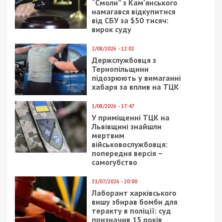
“Смоли” з Кам’янського
намагався відкупитися
від СБУ за $50 тисяч:
вирок суду
2/08/2026 - 12:02
Держслужбовця з
Тернопільщини
підозрюють у вимаганні
хабаря за вплив на ТЦК
1/08/2026 - 17:47
У приміщенні ТЦК на
Львівщині знайшли
мертвим
військовослужбовця:
попередня версія –
самогубство
31/07/2026 - 20:00
Лаборант харківського
вишу збирав бомби для
теракту в поліції: суд
призначив 15 років