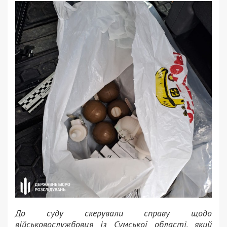
До суду скерували справу щодо
військовослужбовця із Сумської області, який