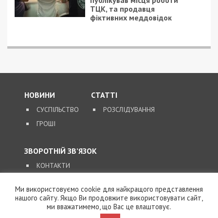
публікував місця роботи
ТЦК, та продавця
фіктивних меддовідок
НОВИНИ
СТАТТІ
СУСПІЛЬСТВО
РОЗСЛІДУВАННЯ
ГРОШІ
ЗВОРОТНІЙ ЗВ’ЯЗОК
КОНТАКТИ
Ми використовуємо cookie для найкращого представлення
SUPPORT@49000.COM.UA
нашого сайту. Якщо Ви продовжите використовувати сайт,
ми вважатимемо, що Вас це влаштовує.
© 2026, ВСІ ПРАВА ЗАХИЩЕНІ
49000.COM.UA