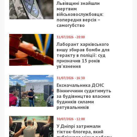
Львівщині знайшли
мертвим
військовослужбовця:
попередня версія –
самогубство
31/07/2026 - 20:00
Лаборант харківського
вишу збирав бомби для
теракту в поліції: суд
призначив 15 років
ув’язнення
31/07/2026 - 16:30
Ексначальника ДСНС
Вінниччини судитимуть
за будівництво власних
будинків силами
рятувальників
30/07/2026 - 12:00
У Дніпрі затримали
тікток-блогера, який