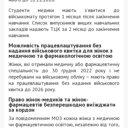
Студенти медики мають з’явитися до
військкомату протягом 1 місяця після закінчення
навчання. Список випускників вищих навчальних
закладів надають ТЦК за 2 місяці до закінчення
навчання.
Можливiсть працевлаштування без
надання вiйськового квитка для жінок з
медичною та фармакологічною освітою
Жінки, які отримали медичну або фармацевтичну
спеціальність до 30 грудня 2022 року і не
перебували на військовому обліку – мають право
на працевлаштування без надання військового
квитка до 2026 року.
Право жiнок-медикiв та жiнок-
фармацевтiв безперешкодно виїжджати
за кордон
За повідомленням МОЗ кожна жінка з медичною
чи фармацевтичною освітою, незалежно від того,