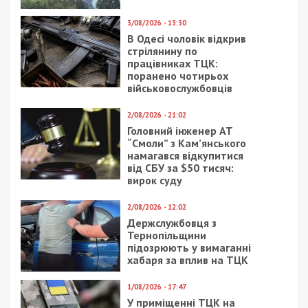
3/08/2026 - 13:30
В Одесі чоловік відкрив
стрілянину по
працівниках ТЦК:
поранено чотирьох
військовослужбовців
2/08/2026 - 21:02
Головний інженер АТ
“Смоли” з Кам’янського
намагався відкупитися
від СБУ за $50 тисяч:
вирок суду
2/08/2026 - 12:02
Держслужбовця з
Тернопільщини
підозрюють у вимаганні
хабаря за вплив на ТЦК
1/08/2026 - 17:47
У приміщенні ТЦК на