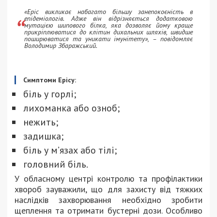
«Еріс викликає набагато більшу занепокоєність в
епідеміологів. Адже він відрізняється додатковою
мутацією шипового білка, яка дозволяє йому краще
прикріплюватися до клітин дихальних шляхів, швидше
поширюватися та уникати імунітету», – повідомляє
Володимир Збаражський.
Симптоми Ерісу:
біль у горлі;
лихоманка або озноб;
нежить;
задишка;
біль у м’язах або тілі;
головний біль.
У обласному центрі контролю та профілактики
хвороб зауважили, що для захисту від тяжких
наслідків захворювання необхідно зробити
щеплення та отримати бустерні дози. Особливо