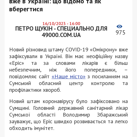
вже в Україні: що відомо та як
вберегтися
16/10/2023 - 16:00
ПЕТРО ЩУКІН - СПЕЦИАЛЬНО ДЛЯ
975
49000.COM.UA
Новий різновид штаму COVID-19 «Омікрону» вже
зафіксували в Україні. Він має неофіційну назву
«Еріс» та за словами лікарів є більш
небезпечним, ніж його попередники, –
повідомляє сайт
«Наше місто»
з посиланням на
Сумський обласний центр контролю та
профілактики хвороб.
Новий штам коронавірусу було зафіксовано на
Сумщині. Головний державний санітарний лікар
Сумської області Володимир Збаражський
зауважує, що Еріс швидко розвивається та легко
обходить імунітет.