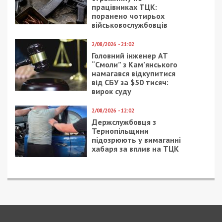
працівниках ТЦК:
поранено чотирьох
військовослужбовців
2/08/2026 - 21:02
Головний інженер АТ
“Смоли” з Кам’янського
намагався відкупитися
від СБУ за $50 тисяч:
вирок суду
2/08/2026 - 12:02
Держслужбовця з
Тернопільщини
підозрюють у вимаганні
хабаря за вплив на ТЦК