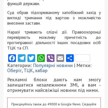
функцій держави.
Суд обрав підозрюваному запобіжний захід у
вигляді тримання під вартою з можливістю
внесення застави.
Наразі тривають слідчі дії. Правоохоронці
перевіряють можливу причетність до
протиправної діяльності інших посадових осіб
ТЦК та СП.
Facebook
Telegram
Twitter
WhatsApp
Viber
Email
Поділити
Категории:
Популярні новини
| Метки:
Оберіг
,
ТЦК
,
хабар
Рекламні блоки дають нам змогу
залишатися незалежними ЗМІ, а вам -
отримувати найсвіжіші новини під ними.
Приєднуйтесь також до 49000 в Google News. Слідкуйте