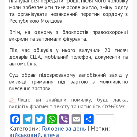
планувалося передати гроші, після чого чоловіку
мали забезпечити тимчасове житло, зміну одягу
та організувати незаконний перетин кордону з
Республікою Молдова.
Втім, на одному з блокпостів правоохоронці
викрили та затримали фігуранта.
Під час обшуків у нього вилучили 20 тисяч
доларів США, мобільний телефон, документи та
автомобіль.
Суд обрав підозрюваному запобіжний захід у
вигляді тримання під вартою з можливістю
внесення застави.
Якщо ви знайшли помилку, будь ласка,
виділіть фрагмент тексту та натисніть
Ctrl+Enter
.
Facebook
Telegram
Twitter
WhatsApp
Viber
Email
Поділити
Категории:
Головне за день
| Метки:
військовий
,
втеча