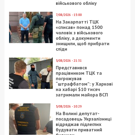
військового обліку
7/08/2026 - 15:00
На Закарпатті ТЦК
«списав» понад 1500
чоловік з військового
обліку, а документи
знищили, щоб прибрати
сліди
5/08/2026 - 21:31
Представився
працівником ТЦК та
погрожував
“штрафбатом”: у Харкові
на хабарі $10 тисяч
затримали майора ВСП
5/08/2026 - 10:29
На Волині депутат-
посадовець Укрзалізниці
відряджав підлеглих
будувати приватний