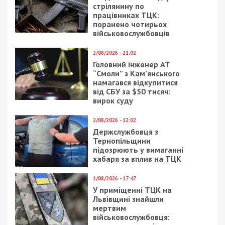
24/01/2026 - 19:00
23/11/2017 - 16:12
На Нікопольщині троє
В Днепре задержали
постраждалих
домушника, который
внаслідок обстрілів
напал на хозяев с
ножом
13/08/2019 - 15:05
11/03/2022 - 11:35
Жена пропавшего
Официально:
днепрянина просит
Днепропетровщина
помочь в поисках
остается самой
защищенной в Украине