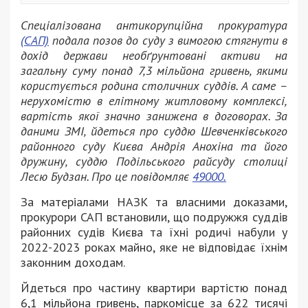
Спеціалізована антикорупційна прокуратура
(САП)
подала позов до суду з вимогою стягнути в
дохід держави необґрунтовані активи на
загальну суму понад 7,3 мільйона гривень, якими
користується родина столичних суддів. А саме –
нерухомістю в елітному житловому комплексі,
вартість якої значно занижена в договорах. За
даними ЗМІ, йдеться про суддю Шевченківського
районного суду Києва Андрія Анохіна та його
дружину, суддю Подільського райсуду столиці
Лесю Будзан. Про це повідомляє
49000.
За матеріалами НАЗК та власними доказами,
прокурори САП встановили, що подружжя суддів
районних судів Києва та їхні родичі набули у
2022-2023 роках майно, яке не відповідає їхнім
законним доходам.
Йдеться про частину квартири вартістю понад
6,1 мільйона гривень, паркомісце за 622 тисячі