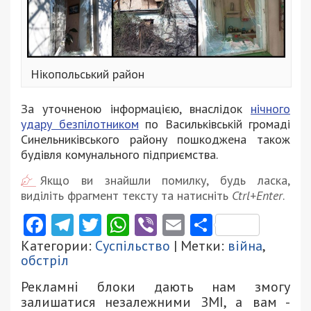
Нікопольський район
За уточненою інформацією, внаслідок
нічного
удару безпілотником
по Васильківській громаді
Синельниківського району пошкоджена також
будівля комунального підприємства.
Якщо ви знайшли помилку, будь ласка,
виділіть фрагмент тексту та натисніть
Ctrl+Enter
.
Facebook
Telegram
Twitter
WhatsApp
Viber
Email
Поділити
Категории:
Суспільство
| Метки:
війна
,
обстріл
Рекламні блоки дають нам змогу
залишатися незалежними ЗМІ, а вам -