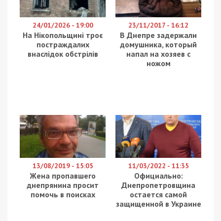
За матеріалами військової контррозвідки та
слідчих Служби безпеки України, до 15 років
позбавлення волі з конфіскацією майна
засуджено ще одну російську агентку. На
замовлення спецслужб РФ вона готувала
координати для масованих ракетно-дронових
атак по Одесі. Основними цілями ворога були
пункти базування морської піхоти ЗСУ,
українських прикордонників і ТЦК. Про це
повідомляє
49000.
Для коригування повітряних ударів окупанти
завербували 39-річну безробітну одеситку, яка
очікувала на окупацію міста та писала про це у
Telegram-каналах.
Камера, Google-карти та “прогулянки” з