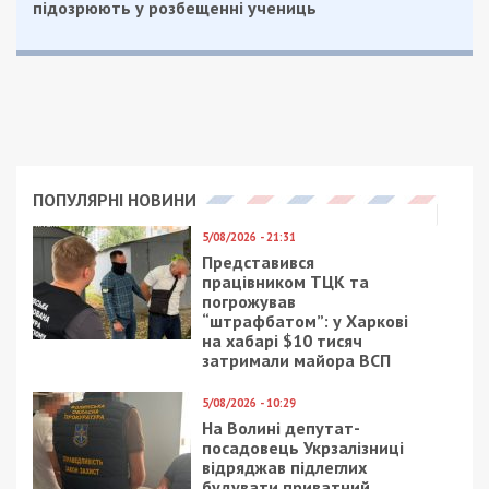
15 років тюрми отримав посадовець АТ
“Укртелеком”, який передав ворогу інформацію
про об’єкти ППО та військові частини у Києві.
Facebook
Telegram
Twitter
WhatsApp
Viber
Email
Поділити
Категории:
Суспільство
| Метки:
вирок
,
зрадниця
Рекламні блоки дають нам змогу
залишатися незалежними ЗМІ, а вам -
отримувати найсвіжіші новини під ними.
Приєднуйтесь також до 49000 в Google News. Слідкуйте
за останніми новинами!
Приєднатися