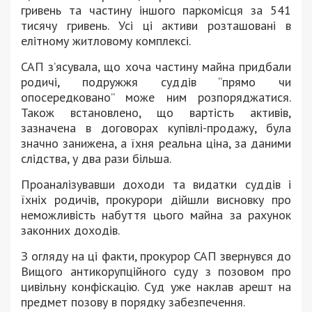
гривень та частину іншого паркомісця за 541
тисячу гривень. Усі ці активи розташовані в
елітному житловому комплексі.
САП з’ясувала, що хоча частину майна придбали
родичі, подружжя суддів “прямо чи
опосередковано” може ним розпоряджатися.
Також встановлено, що вартість активів,
зазначена в договорах купівлі-продажу, була
значно занижена, а їхня реальна ціна, за даними
слідства, у два рази більша.
Проаналізувавши доходи та видатки суддів і
їхніх родичів, прокурори дійшли висновку про
неможливість набуття цього майна за рахунок
законних доходів.
З огляду на ці факти, прокурор САП звернувся до
Вищого антикорупційного суду з позовом про
цивільну конфіскацію. Суд уже наклав арешт на
предмет позову в порядку забезпечення.