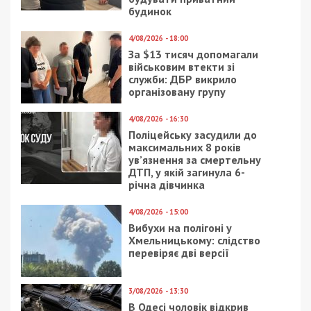
Читайте також
Предыдущая статья:
Скандал у Вінниці: конфлікт з ТЦК біля
стадіону через мобілізацію, жителі
вимагали звільнити чоловіків
Следующая статья:
Необґрунтовані активи на 7 млн грн: САП
вимагає стягнути нерухомість у подружжя
столичних суддів
СУСПІЛЬСТВО