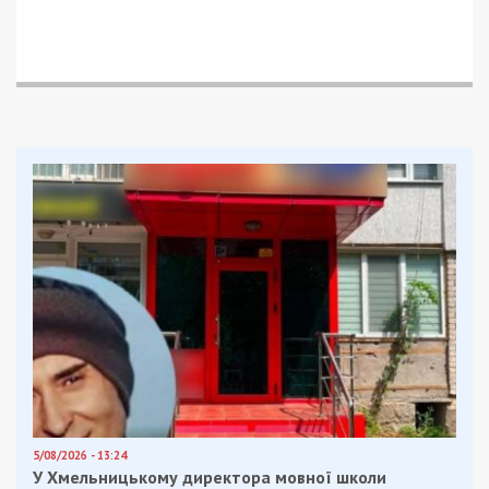
дитиною
Як задокументувало слідство, жінка під виглядом
прогулянок зі своїм 6-річним сином
фотографувала на телефонну камеру військові
об’єкти та позначала їхні координати на Google-
картах.
В обмін на виконання всіх ворожих завдань
агентка отримала від куратора “гарантії”
допомоги з її виїздом до РФ через треті країни.
Утім, співробітники СБУ зірвали плани ворога і
затримали зловмисницю. Під час обшуків у неї
вилучили телефон і планшет, які вона
використовувала для комунікації з ворогом.
На підставі доказів, зібраних слідчими Служби
безпеки, суд визнав агентку винною за ч. 2 ст.
111 Кримінального кодексу України (державна
зрада, вчинена в умовах воєнного стану).
Нагадаємо, раніше ми повідомляли про те, що