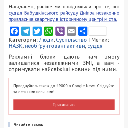
Нагадаємо, раніше ми повідомляли про те, що
суддя Бабушкінського райсуду Дніпра незаконно
привласнив квартиру в історичному центрі міста.
Facebook
Telegram
Twitter
WhatsApp
Viber
Email
Поділити
Категории:
Люди
,
Суспільство
| Метки:
НАЗК
,
необґрунтовані активи
,
суддя
Рекламні блоки дають нам змогу
залишатися незалежними ЗМІ, а вам -
отримувати найсвіжіші новини під ними.
Приєднуйтесь також до 49000 в Google News. Слідкуйте
за останніми новинами!
Приєднатися
Читайте також