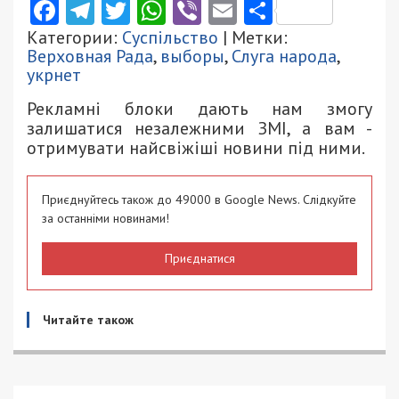
Facebook
Telegram
Twitter
WhatsApp
Viber
Email
Поділити
Категории:
Суспільство
| Метки:
Верховная Рада
,
выборы
,
Слуга народа
,
укрнет
Рекламні блоки дають нам змогу
залишатися незалежними ЗМІ, а вам -
отримувати найсвіжіші новини під ними.
Приєднуйтесь також до 49000 в Google News. Слідкуйте
за останніми новинами!
Приєднатися
Читайте також