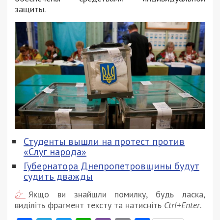
защиты.
Студенты вышли на протест против
«Слуг народа»
Губернатора Днепропетровщины будут
судить дважды
Якщо ви знайшли помилку, будь ласка,
виділіть фрагмент тексту та натисніть
Ctrl+Enter
.