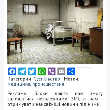
Facebook
Telegram
Twitter
WhatsApp
Viber
Email
Поділити
Категории:
Суспільство
| Метки:
медицина
,
происшествия
Рекламні блоки дають нам змогу
залишатися незалежними ЗМІ, а вам -
отримувати найсвіжіші новини під ними.