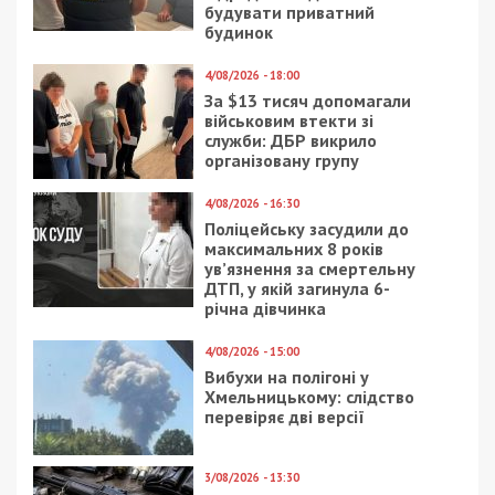
будувати приватний
будинок
4/08/2026 - 18:00
За $13 тисяч допомагали
військовим втекти зі
служби: ДБР викрило
організовану групу
4/08/2026 - 16:30
Поліцейську засудили до
максимальних 8 років
ув’язнення за смертельну
ДТП, у якій загинула 6-
річна дівчинка
4/08/2026 - 15:00
Вибухи на полігоні у
Хмельницькому: слідство
перевіряє дві версії
3/08/2026 - 13:30