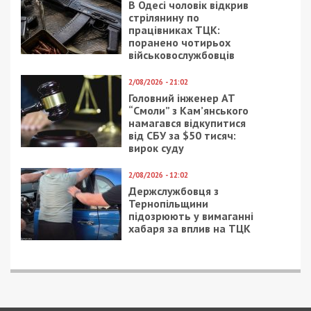
В Одесі чоловік відкрив
стрілянину по
працівниках ТЦК:
поранено чотирьох
військовослужбовців
2/08/2026 - 21:02
Головний інженер АТ
“Смоли” з Кам’янського
намагався відкупитися
від СБУ за $50 тисяч:
вирок суду
2/08/2026 - 12:02
Держслужбовця з
Тернопільщини
підозрюють у вимаганні
хабаря за вплив на ТЦК