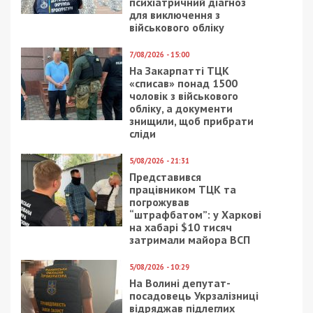
психіатричний діагноз
для виключення з
військового обліку
7/08/2026 - 15:00
На Закарпатті ТЦК
«списав» понад 1500
чоловік з військового
обліку, а документи
знищили, щоб прибрати
сліди
5/08/2026 - 21:31
Представився
працівником ТЦК та
погрожував
“штрафбатом”: у Харкові
на хабарі $10 тисяч
затримали майора ВСП
5/08/2026 - 10:29
На Волині депутат-
посадовець Укрзалізниці
відряджав підлеглих