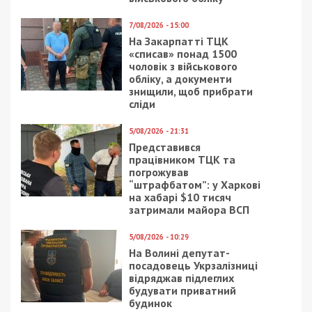
7/08/2026 - 15:00
На Закарпатті ТЦК
«списав» понад 1500
чоловік з військового
обліку, а документи
знищили, щоб прибрати
сліди
5/08/2026 - 21:31
Представився
працівником ТЦК та
погрожував
“штрафбатом”: у Харкові
на хабарі $10 тисяч
затримали майора ВСП
5/08/2026 - 10:29
На Волині депутат-
посадовець Укрзалізниці
відряджав підлеглих
будувати приватний
будинок