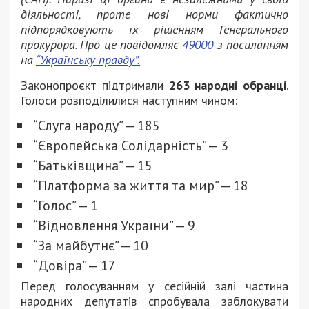
діяльності, проте нові норми фактично
підпорядковують їх рішенням Генерального
прокурора. Про це повідомляє
49000
з посиланням
на
“Українську правду”.
Законопроєкт підтримали
263 народні обранці
.
Голоси розподілилися наступним чином:
“Слуга народу” — 185
“Європейська Солідарність” — 3
“Батьківщина” — 15
“Платформа за життя та мир” — 18
“Голос” — 1
“Відновлення України” — 9
“За майбутнє” — 10
“Довіра” — 17
Перед голосуванням у сесійній залі частина
народних депутатів спробувала заблокувати