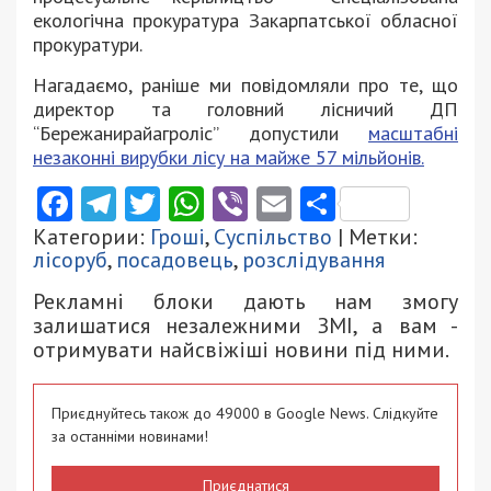
екологічна прокуратура Закарпатської обласної
прокуратури.
Нагадаємо, раніше ми повідомляли про те, що
директор та головний лісничий ДП
“Бережанирайагроліс” допустили
масштабні
незаконні вирубки лісу на майже 57 мільйонів.
Facebook
Telegram
Twitter
WhatsApp
Viber
Email
Поділити
Категории:
Гроші
,
Суспільство
| Метки:
лісоруб
,
посадовець
,
розслідування
Рекламні блоки дають нам змогу
залишатися незалежними ЗМІ, а вам -
отримувати найсвіжіші новини під ними.
Приєднуйтесь також до 49000 в Google News. Слідкуйте
за останніми новинами!
Приєднатися