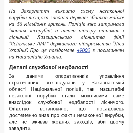
На Закарпатті викрито схему незаконної
вирубки лісів, яка завдала державі збитків майже
на 56 мільйонів гривень. Поліція вже затримала
“чорних лісорубів”, а тепер підозру отримав і
лісничий Лазещинського лісництва філії
“Ясінянське ЛМГ” державного підприємства “Ліси
України”. Про це повідомляє
49000
з посиланням
на Нацполіцію України.
Деталі службової недбалості
За даними оперативників управління
стратегічних розслідувань у Закарпатській
області Національної поліції, такі масштабні
незаконні порубки стали можливими саме
внаслідок службової недбалості лісничого.
Слідство встановило, що посадовець
достеменно знав про факти незаконної вирубки,
але не вживав жодних заходів, аби цьому
завадити.