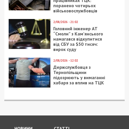
працівниках ТЦК:
поранено чотирьох
військовослужбовців
2/08/2026 - 21:02
Головний інженер АТ
“Смоли” з Кам’янського
намагався відкупитися
від СБУ за $50 тисяч:
вирок суду
2/08/2026 - 12:02
Держслужбовця з
Тернопільщини
підозрюють у вимаганні
хабаря за вплив на ТЦК
НОВИНИ
СТАТТІ