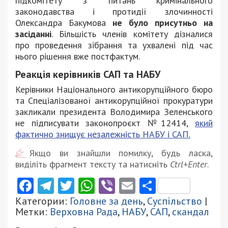
підкомітету з питань кримінального
законодавства і протидії злочинності
Олександра Бакумова
не було присутньо на
засіданні
. Більшість членів комітету дізналися
про проведення зібрання та ухвалені під час
нього рішення вже постфактум.
Реакція керівників САП та НАБУ
Керівники Національного антикорупційного бюро
та Спеціалізованої антикорупційної прокуратури
закликали президента Володимира Зеленського
не підписувати законопроєкт №12414,
який
фактично знищує незалежність НАБУ і САП.
Якщо ви знайшли помилку, будь ласка,
виділіть фрагмент тексту та натисніть
Ctrl+Enter
.
Facebook
Telegram
Twitter
WhatsApp
Viber
Email
Поділити
Категории:
Головне за день
,
Суспільство
|
Метки:
Верховна Рада
,
НАБУ
,
САП
,
скандал