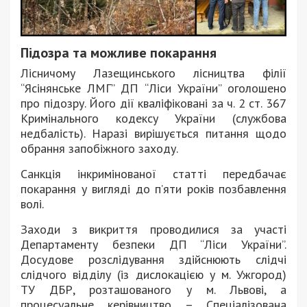
Підозра та можливе покарання
Лісничому Лазещинського лісництва філії
“Ясінянське ЛМГ” ДП “Ліси України” оголошено
про підозру. Його дії кваліфіковані за ч. 2 ст. 367
Кримінального кодексу України (службова
недбалість). Наразі вирішується питання щодо
обрання запобіжного заходу.
Санкція інкримінованої статті передбачає
покарання у вигляді до п’яти років позбавлення
волі.
Заходи з викриття проводилися за участі
Департаменту безпеки ДП “Ліси України”.
Досудове розслідування здійснюють слідчі
слідчого відділу (із дислокацією у м. Ужгород)
ТУ ДБР, розташованого у м. Львові, а
процесуальне керівництво – Спеціалізована