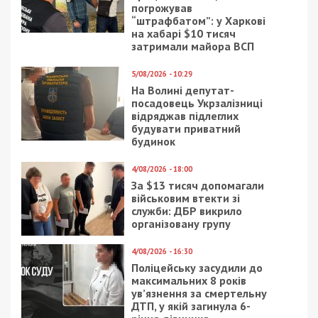
погрожував
“штрафбатом”: у Харкові
на хабарі $10 тисяч
затримали майора ВСП
5/08/2026 - 10:29
На Волині депутат-
посадовець Укрзалізниці
відряджав підлеглих
будувати приватний
будинок
4/08/2026 - 18:00
За $13 тисяч допомагали
військовим втекти зі
служби: ДБР викрило
організовану групу
4/08/2026 - 16:30
Поліцейську засудили до
максимальних 8 років
ув’язнення за смертельну
ДТП, у якій загинула 6-