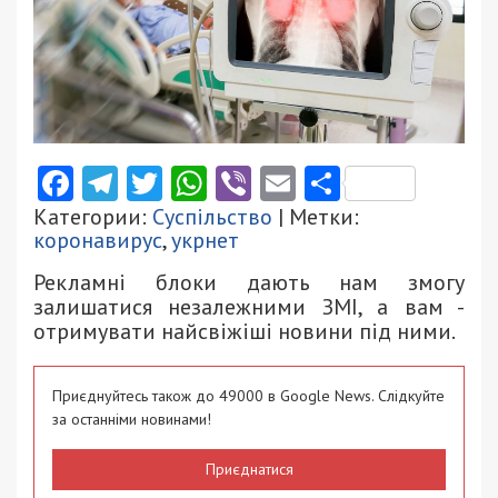
Facebook
Telegram
Twitter
WhatsApp
Viber
Email
Поділити
Категории:
Суспільство
| Метки:
коронавирус
,
укрнет
Рекламні блоки дають нам змогу
залишатися незалежними ЗМІ, а вам -
отримувати найсвіжіші новини під ними.
Приєднуйтесь також до 49000 в Google News. Слідкуйте
за останніми новинами!
Приєднатися