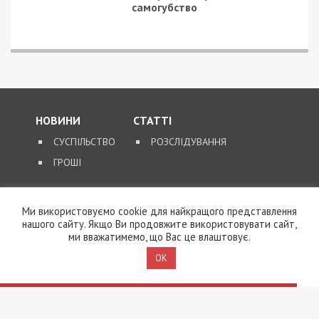
самогубство
НОВИНИ
СТАТТІ
СУСПІЛЬСТВО
РОЗСЛІДУВАННЯ
ГРОШІ
ЗВОРОТНІЙ ЗВ’ЯЗОК
Ми використовуємо cookie для найкращого представлення
КОНТАКТИ
нашого сайту. Якщо Ви продовжите використовувати сайт,
ми вважатимемо, що Вас це влаштовує.
OK
SUPPORT@49000.COM.UA
© 2026, ВСІ ПРАВА ЗАХИЩЕНІ
49000.COM.UA