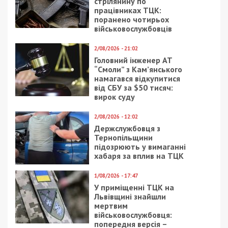
стрілянину по
працівниках ТЦК:
поранено чотирьох
військовослужбовців
2/08/2026 - 21:02
Головний інженер АТ
“Смоли” з Кам’янського
намагався відкупитися
від СБУ за $50 тисяч:
вирок суду
2/08/2026 - 12:02
Держслужбовця з
Тернопільщини
підозрюють у вимаганні
хабаря за вплив на ТЦК
1/08/2026 - 17:47
У приміщенні ТЦК на
Львівщині знайшли
мертвим
військовослужбовця:
попередня версія –