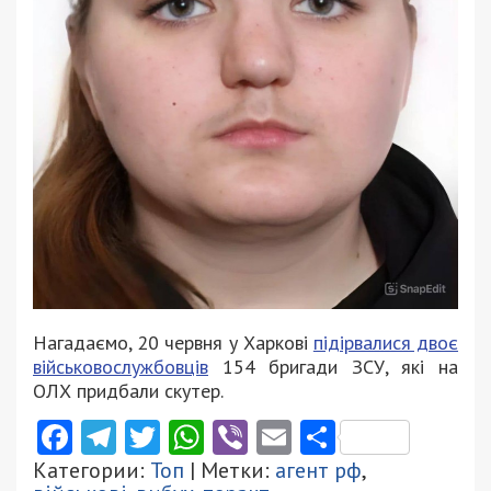
Нагадаємо, 20 червня у Харкові
підірвалися двоє
військовослужбовців
154 бригади ЗСУ, які на
ОЛХ придбали скутер.
Facebook
Telegram
Twitter
WhatsApp
Viber
Email
Поділити
Категории:
Топ
| Метки:
агент рф
,