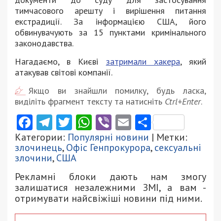
тимчасового арешту і вирішення питання
екстрадиції. За інформацією США, його
обвинувачують за 15 пунктами кримінального
законодавства.
Нагадаємо, в Києві
затримали хакера
, який
атакував світові компанії.
Якщо ви знайшли помилку, будь ласка,
виділіть фрагмент тексту та натисніть
Ctrl+Enter
.
Facebook
Telegram
Twitter
WhatsApp
Viber
Email
Поділити
Категории:
Популярні новини
| Метки:
злочинець
,
Офіс Генпрокурора
,
сексуальні
злочини
,
США
Рекламні блоки дають нам змогу
залишатися незалежними ЗМІ, а вам -
отримувати найсвіжіші новини під ними.