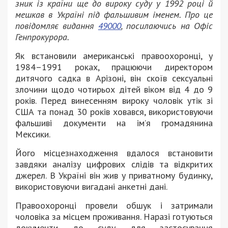
зник із країни ще до вироку суду у 1992 році й
мешкав в Україні під фальшивим іменем. Про це
повідомляє видання
49000
, посилаючись на Офіс
Генпрокурора.
Як встановили американські правоохоронці, у
1984–1991 роках, працюючи директором
дитячого садка в Арізоні, він скоїв сексуальні
злочини щодо чотирьох дітей віком від 4 до 9
років. Перед винесенням вироку чоловік утік зі
США та понад 30 років ховався, використовуючи
фальшиві документи на ім’я громадянина
Мексики.
Його місцезнаходження вдалося встановити
завдяки аналізу цифрових слідів та відкритих
джерел. В Україні він жив у приватному будинку,
використовуючи вигадані анкетні дані.
Правоохоронці провели обшук і затримали
чоловіка за місцем проживання. Наразі готуються
документи до суду для застосування