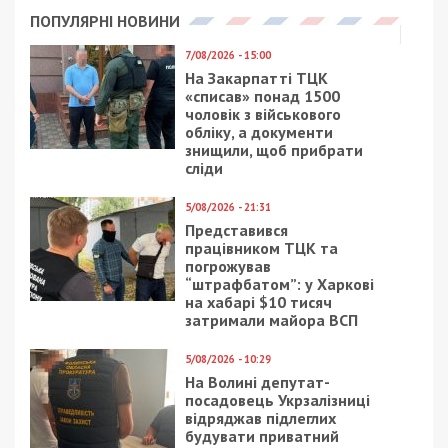
ПОПУЛЯРНІ НОВИНИ
7/08/2026 - 15:00
На Закарпатті ТЦК
«списав» понад 1500
чоловік з військового
обліку, а документи
знищили, щоб прибрати
сліди
5/08/2026 - 21:31
Представився
працівником ТЦК та
погрожував
“штрафбатом”: у Харкові
на хабарі $10 тисяч
затримали майора ВСП
5/08/2026 - 10:29
На Волині депутат-
посадовець Укрзалізниці
відряджав підлеглих
будувати приватний