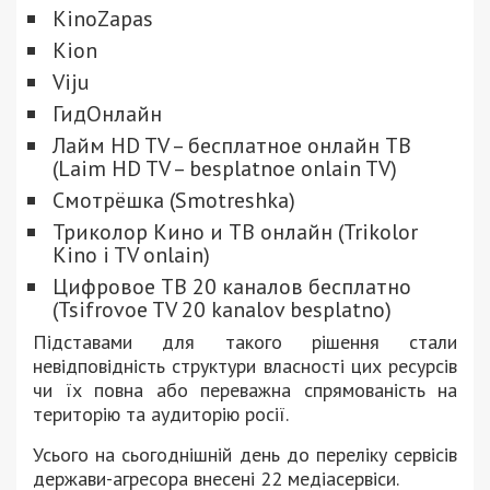
KinoZapas
Kion
Viju
ГидОнлайн
Лайм HD TV – бесплатное онлайн ТВ
(Laim HD TV – besplatnoe onlain TV)
Смотрёшка (Smotreshka)
Триколор Кино и ТВ онлайн (Trikolor
Kino i TV onlain)
Цифровое ТВ 20 каналов бесплатно
(Tsifrovoe TV 20 kanalov besplatno)
Підставами для такого рішення стали
невідповідність структури власності цих ресурсів
чи їх повна або переважна спрямованість на
територію та аудиторію росії.
Усього на сьогоднішній день до переліку сервісів
держави-агресора внесені 22 медіасервіси.