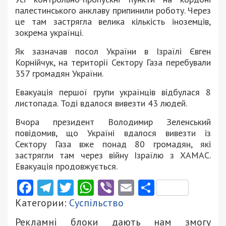
палестинського анклаву припинили роботу. Через
це там застрягла велика кількість іноземців,
зокрема українці.
Як зазначав посол України в Ізраїлі Євген
Корнійчук, на території Сектору Газа перебували
357 громадян України.
Евакуація першої групи українців відбулася 8
листопада. Тоді вдалося вивезти 43 людей.
Вчора президент Володимир Зеленський
повідомив, що Україні вдалося вивезти із
Сектору Газа вже понад 80 громадян, які
застрягли там через війну Ізраїлю з ХАМАС.
Евакуація продовжується.
Facebook
Telegram
Twitter
WhatsApp
Viber
Email
Поділити
Категории:
Суспільство
Рекламні блоки дають нам змогу