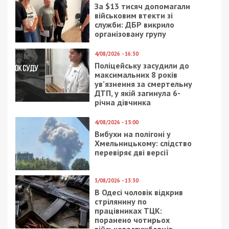
За $13 тисяч допомагали
військовим втекти зі
служби: ДБР викрило
організовану групу
4/08/2026 - 16:30
Поліцейську засудили до
максимальних 8 років
ув’язнення за смертельну
ДТП, у якій загинула 6-
річна дівчинка
4/08/2026 - 15:00
Вибухи на полігоні у
Хмельницькому: слідство
перевіряє дві версії
3/08/2026 - 13:30
В Одесі чоловік відкрив
стрілянину по
працівниках ТЦК:
поранено чотирьох