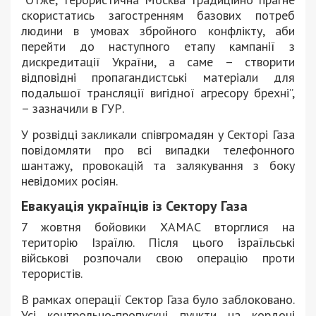
скористатись загостренням базових потреб
людини в умовах збройного конфлікту, аби
перейти до наступного етапу кампанії з
дискредитації України, а саме – створити
відповідні пропагандистські матеріали для
подальшої трансляції вигідної агресору брехні”,
– зазначили в ГУР.
У розвідці закликали співгромадян у Секторі Газа
повідомляти про всі випадки телефонного
шантажу, провокацій та залякування з боку
невідомих росіян.
Евакуація українців із Сектору Газа
7 жовтня бойовики ХАМАС вторглися на
територію Ізраїлю. Після цього ізраїльські
військові розпочали свою операцію проти
терористів.
В рамках операції Сектор Газа було заблоковано.
Усі контрольно-пропускні пункти на кордоні