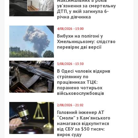
максимальних 8 років
ув’язнення за смертельну
ДТП, у якій загинула 6-
річна дівчинка
4/08/2026 - 15:00
Вибухи на полігоні у
Хмельницькому: слідство
перевіряє дві версії
3/08/2026 - 13:30
В Одесі чоловік відкрив
стрілянину по
працівниках ТЦК:
поранено чотирьох
військовослужбовців
2/08/2026 - 21:02
Головний інженер АТ
“Смоли” з Кам’янського
намагався відкупитися
від СБУ за $50 тисяч:
вирок суду