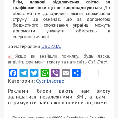
Втім,
планові відключення світла за
графіками поки що не запроваджуються
. До
областей не доводилися ліміти споживання
струму. Це означає, що за допомогою
бюджетного споживання українці можуть
допомогти уникнути обмежень в
енергопостачанні.
За матеріалами
OBOZ.UA.
Якщо ви знайшли помилку, будь ласка,
виділіть фрагмент тексту та натисніть
Ctrl+Enter
.
Facebook
Telegram
Twitter
WhatsApp
Viber
Email
Поділити
Категории:
Суспільство
Рекламні блоки дають нам змогу
залишатися незалежними ЗМІ, а вам -
отримувати найсвіжіші новини під ними.
Приєднуйтесь також до 49000 в Google News. Слідкуйте