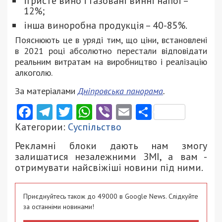
ігристе вино і газовані винні напої –
12%;
інша виноробна продукція – 40-85%.
Пояснюють це в уряді тим, що ціни, встановлені
в 2021 році абсолютно перестали відповідати
реальним витратам на виробництво і реалізацію
алкоголю.
За матеріалами
Дніпровська панорама
.
Facebook
Telegram
Twitter
WhatsApp
Viber
Email
Поділити
Категории:
Суспільство
Рекламні блоки дають нам змогу
залишатися незалежними ЗМІ, а вам -
отримувати найсвіжіші новини під ними.
Приєднуйтесь також до 49000 в Google News. Слідкуйте
за останніми новинами!