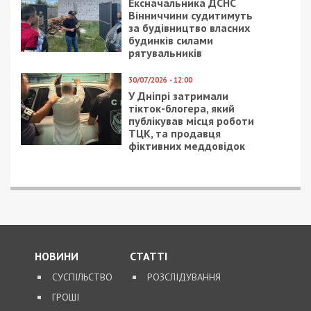
Ексначальника ДСНС
Вінниччини судитимуть
за будівництво власних
будинків силами
рятувальників
30/07/2026 - 12:00
У Дніпрі затримали
тікток-блогера, який
публікував місця роботи
ТЦК, та продавця
фіктивних меддовідок
НОВИНИ
СТАТТІ
СУСПІЛЬСТВО
РОЗСЛІДУВАННЯ
ГРОШІ