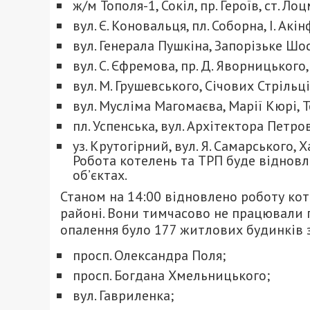
ж/м Тополя-1, Сокіл, пр. Героїв, ст. Ло
вул. Є. Коновальця, пл. Соборна, І. Акі
вул. Генерала Пушкіна, Запорізьке Шос
вул. С. Єфремова, пр. Д. Яворницького
вул. М. Грушевського, Січових Стрільц
вул. Мусліма Магомаєва, Марії Кюрі, Те
пл. Успенська, вул. Архітектора Петр
уз. Крутогірний, вул. Я. Самарського,
Робота котелень та ТРП буде відновл
об’єктах.
Станом на 14:00 відновлено роботу ко
районі. Вони тимчасово не працювали п
опалення було 177 житлових будинків 
просп. Олександра Поля;
просп. Богдана Хмельницького;
вул. Гавриленка;