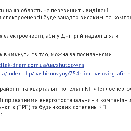
оки наша область не перевищить виділені
 електроенергії буде занадто високим, то компа
лектроенергії, аби у Дніпрі й надалі діяли
ть вимкнути світло, можна за посиланнями:
.dtek-dnem.com.ua/ua/shutdowns
.ua/index.php/nashi-novyny/754-timchasovi-grafiki-
 районні та квартальні котельні КП «Теплоенерго
гії приватними енергопостачальними компаніям
унктів (ТРП) та будинкових котелень КП
: