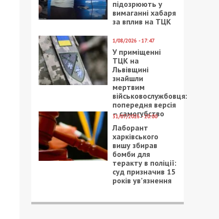
підозрюють у
вимаганні хабаря
за вплив на ТЦК
1/08/2026 - 17:47
У приміщенні
ТЦК на
Львівщині
знайшли
мертвим
військовослужбовця:
попередня версія
– самогубство
31/07/2026 - 20:00
Лаборант
харківського
вишу збирав
бомби для
теракту в поліції:
суд призначив 15
років ув’язнення