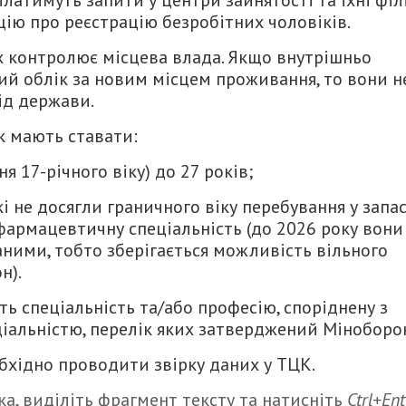
атимуть запити у центри зайнятості та їхні філі
ію про реєстрацію безробітних чоловіків.
х контролює місцева влада. Якщо внутрішньо
ий облік за новим місцем проживання, то вони н
ід держави.
к мають ставати:
я 17-річного віку) до 27 років;
кі не досягли граничного віку перебування у запас
фармацевтичну спеціальність (до 2026 року вони
ними, тобто зберігається можливість вільного
н).
ть спеціальність та/або професію, споріднену з
іальністю, перелік яких затверджений Міноборо
обхідно проводити звірку даних у ТЦК.
а, виділіть фрагмент тексту та натисніть
Ctrl+Ent