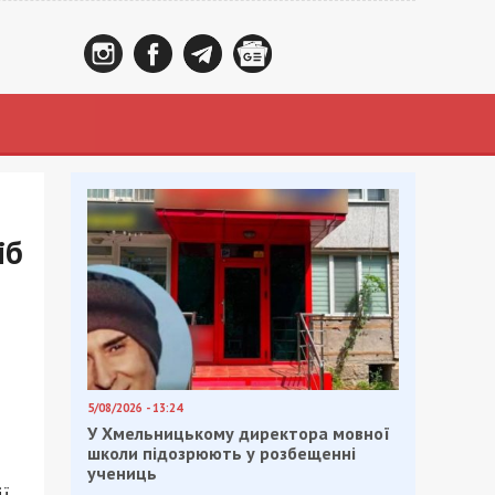
іб
5/08/2026 - 13:24
У Хмельницькому директора мовної
школи підозрюють у розбещенні
учениць