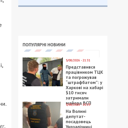
ї,
е
ПОПУЛЯРНІ НОВИНИ
5/08/2026 - 21:31
і,
Представився
працівником ТЦК
та погрожував
“штрафбатом”: у
Харкові на хабарі
$10 тисяч
затримали
майора ВСП
ни.
5/08/2026 - 10:29
На Волині
депутат-
посадовець
er
.
Укрзалізниці