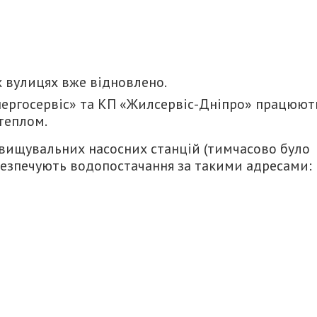
х вулицях вже відновлено.
нергосервіс» та КП «Жилсервіс-Дніпро» працюют
теплом.
двищувальних насосних станцій (тимчасово було
абезпечують водопостачання за такими адресами: