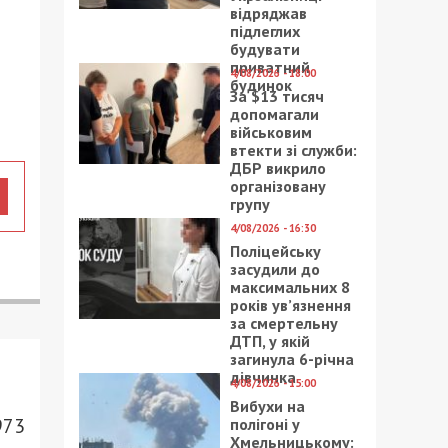
відряджав
підлеглих
будувати
приватний
4/08/2026 - 18:00
будинок
За $13 тисяч
допомагали
військовим
втекти зі служби:
ДБР викрило
організовану
групу
4/08/2026 - 16:30
Поліцейську
засудили до
максимальних 8
років ув’язнення
за смертельну
ДТП, у якій
загинула 6-річна
дівчинка
4/08/2026 - 15:00
Вибухи на
973
полігоні у
Хмельницькому: