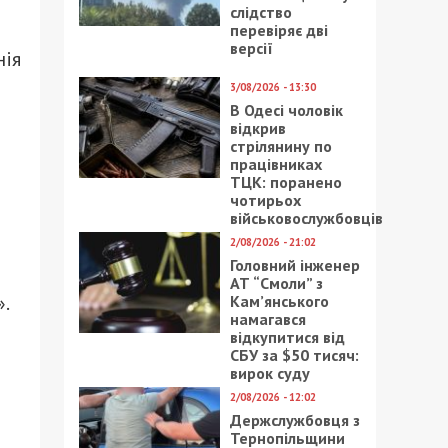
слідство
перевіряє дві
версії
нія
3/08/2026 - 13:30
В Одесі чоловік
відкрив
стрілянину по
працівниках
ТЦК: поранено
чотирьох
військовослужбовців
2/08/2026 - 21:02
Головний інженер
АТ “Смоли” з
».
Кам’янського
намагався
відкупитися від
и
СБУ за $50 тисяч:
вирок суду
2/08/2026 - 12:02
Держслужбовця з
Тернопільщини