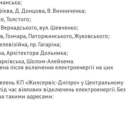
цманська;
нфієва, Д. Донцова, В. Винниченка;
е, Толстого;
, Вернадського, вул. Шевченко;
ів, Гончара, Паторжинського, Жуковського;
левізійна, пр. Гагаріна;
ова, Архітектора Дольника;
 Харківська, Шолом-Алейхема.
ена після включення електроенергії на цих
телень КП «Жилсервіс-Дніпро» у Центральному
ід час віялових відключень електроенергії. Без
за такими адресами: