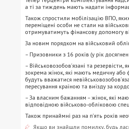
Тепер терцентри комплектування надсил
а ті за тиждень мають надати інформац
Також спростили мобілізацію ВПО, яки
переміщені особи не стали на військов
отримуватимуть фінансову допомогу в
За новим порядком на військовий облі
– Призовники з 16 років (у рік досягненн
– Військовозобов’язані та резервісти, я
зокрема жінок, які мають медичну або 
будуть вважатися невійськовозобов’яза
пересування країною та виїзду за кордо
– За власним бажанням – жінок, які маю
відповідною військово-обліковою спец
Також принаймні раз на п’ять років не
Якщо ви знайшли помилку, будь ласк