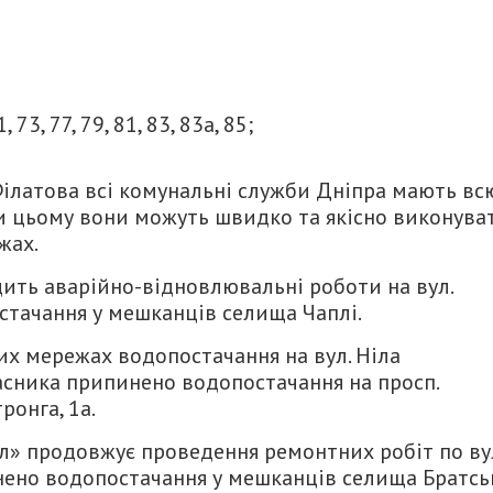
 73, 77, 79, 81, 83, 83а, 85;
Філатова всі комунальні служби Дніпра мають вс
ки цьому вони можуть швидко та якісно виконува
жах.
ть аварійно-відновлювальні роботи на вул.
тачання у мешканців селища Чаплі.
их мережах водопостачання на вул. Ніла
ласника припинено водопостачання на просп.
тронга, 1а.
» продовжує проведення ремонтних робіт по ву
инено водопостачання у мешканців селища Братсь