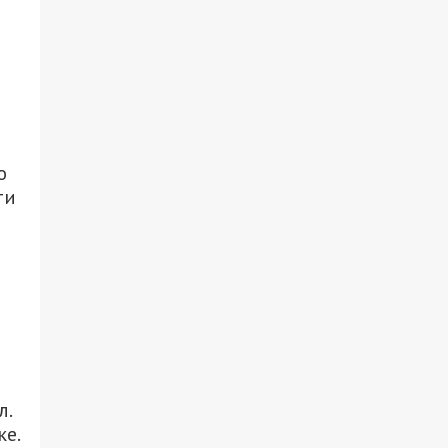
ю
ти
л.
ке.