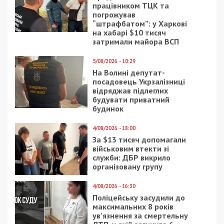
працівником ТЦК та
погрожував
“штрафбатом”: у Харкові
на хабарі $10 тисяч
затримали майора ВСП
5/08/2026 - 10:29
На Волині депутат-
посадовець Укрзалізниці
відряджав підлеглих
будувати приватний
будинок
4/08/2026 - 18:00
За $13 тисяч допомагали
військовим втекти зі
служби: ДБР викрило
організовану групу
4/08/2026 - 16:30
Поліцейську засудили до
максимальних 8 років
ув’язнення за смертельну