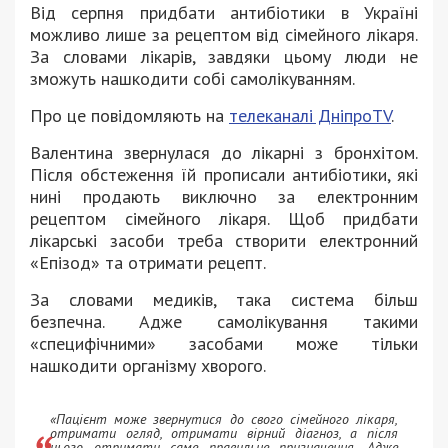
Від серпня придбати антибіотики в Україні
можливо лише за рецептом від сімейного лікаря.
За словами лікарів, завдяки цьому люди не
зможуть нашкодити собі самолікуванням.
Про це повідомляють на
телеканалі ДніпроTV
.
Валентина звернулася до лікарні з бронхітом.
Після обстеження їй прописали антибіотики, які
нині продають виключно за електронним
рецептом сімейного лікаря. Щоб придбати
лікарські засоби треба створити електронний
«Епізод» та отримати рецепт.
За словами медиків, така система більш
безпечна. Адже самолікування такими
«специфічними» засобами може тільки
нашкодити організму хворого.
«Пацієнт може звернутися до свого сімейного лікаря,
отримати огляд, отримати вірний діагноз, а після
цього отримати саме правильне призначення. Адже