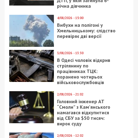
ДТП, у якій загинула 6-
річна дівчинка
4/08/2026 - 15:00
Вибухи на полігоні у
Хмельницькому: слідство
перевіряє дві версії
3/08/2026 - 13:30
В Одесі чоловік відкрив
стрілянину по
працівниках ТЦК:
поранено чотирьох
військовослужбовців
2/08/2026 - 21:02
Головний інженер АТ
“Смоли” з Кам’янського
намагався відкупитися
від СБУ за $50 тисяч:
вирок суду
2/08/2026 - 12:02