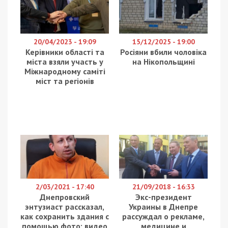
20/04/2023 - 19:09
15/12/2025 - 19:00
Керівники області та
Росіяни вбили чоловіка
міста взяли участь у
на Нікопольщині
Міжнародному саміті
міст та регіонів
2/03/2021 - 17:40
21/09/2018 - 16:33
Днепровский
Экс-президент
энтузиаст рассказал,
Украины в Днепре
как сохранить здания с
рассуждал о рекламе,
помощью фото: видео
медицине и