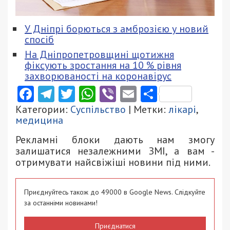
У Дніпрі борються з амброзією у новий
спосіб
На Дніпропетровщині щотижня
фіксують зростання на 10 % рівня
захворюваності на коронавірус
Facebook
Telegram
Twitter
WhatsApp
Viber
Email
Поділити
Категории:
Суспільство
| Метки:
лікарі
,
медицина
Рекламні блоки дають нам змогу
залишатися незалежними ЗМІ, а вам -
отримувати найсвіжіші новини під ними.
Приєднуйтесь також до 49000 в Google News. Слідкуйте
за останніми новинами!
Приєднатися