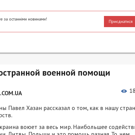
е за останніми новинами!
Приєднатися
ностранной военной помощи
1
.COM.UA
 Павел Хазан рассказал о том, как в нашу стра
рств.
Украина воюет за весь мир. Наибольшее содейств
и, Литвы, Польши и это помощь разная. То, чем