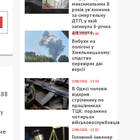
максимальних 8
років ув’язнення
за смертельну
ДТП, у якій
загинула 6-річна
дівчинка
4/08/2026 - 15:00
Вибухи на
полігоні у
Хмельницькому:
слідство
перевіряє дві
версії
3/08/2026 - 13:30
В Одесі чоловік
888
відкрив
стрілянину по
працівниках
ТЦК: поранено
ну
чотирьох
військовослужбовців
2/08/2026 - 21:02
ие
Головний інженер