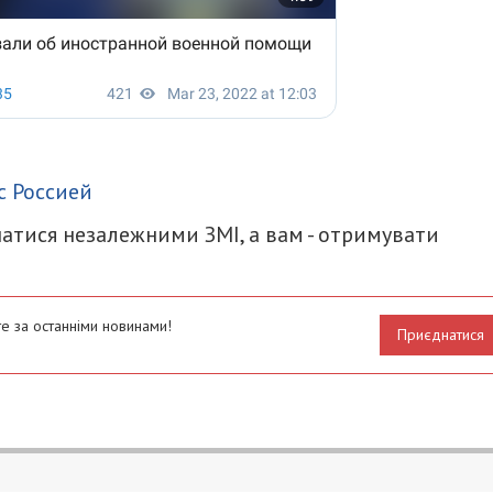
итися
с Россией
атися незалежними ЗМІ, а вам - отримувати
е за останніми новинами!
Приєднатися