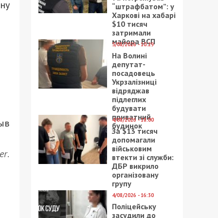
дну
“штрафбатом”: у
Харкові на хабарі
$10 тисяч
затримали
майора ВСП
5/08/2026 - 10:29
На Волині
депутат-
посадовець
Укрзалізниці
відряджав
підлеглих
будувати
приватний
4/08/2026 - 18:00
зыв
будинок
За $13 тисяч
допомагали
військовим
er
.
втекти зі служби:
ДБР викрило
організовану
групу
4/08/2026 - 16:30
Поліцейську
засудили до