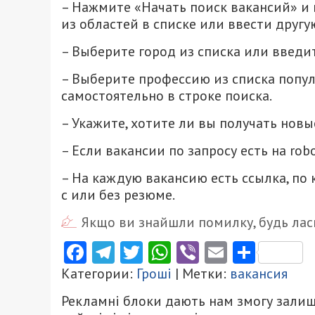
– Нажмите «Начать поиск вакансий» и 
из областей в списке или ввести другу
– Выберите город из списка или введи
– Выберите профессию из списка попул
самостоятельно в строке поиска.
– Укажите, хотите ли вы получать новы
– Если вакансии по запросу есть на robo
– На каждую вакансию есть ссылка, по
с или без резюме.
Якщо ви знайшли помилку, будь ласк
Facebook
Telegram
Twitter
WhatsApp
Viber
Email
Поділ
Категории:
Гроші
| Метки:
вакансия
Рекламні блоки дають нам змогу залиш