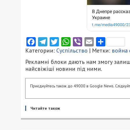
Facebook
Telegram
Twitter
WhatsApp
Viber
Email
Поділ
Категории:
Суспільство
| Метки:
война 
Рекламні блоки дають нам змогу залиш
найсвіжіші новини під ними.
Приєднуйтесь також до 49000 в Google News. Слідкуйт
Читайте також