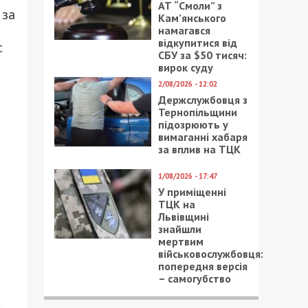
АТ “Смоли” з
 за
Кам’янського
намагався
відкупитися від
с
СБУ за $50 тисяч:
вирок суду
2/08/2026 - 12:02
Держслужбовця з
Тернопільщини
підозрюють у
вимаганні хабаря
за вплив на ТЦК
1/08/2026 - 17:47
У приміщенні
ТЦК на
Львівщині
знайшли
мертвим
військовослужбовця:
попередня версія
– самогубство
.