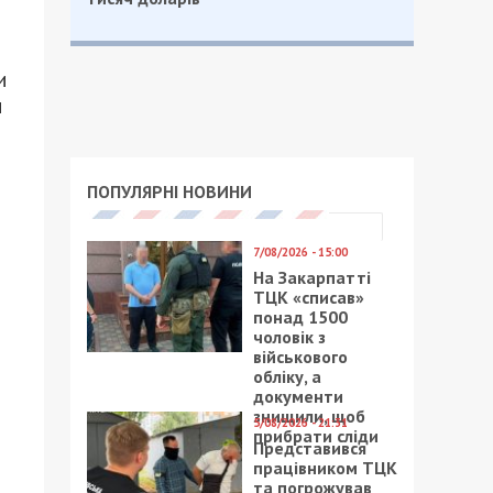
и
м
ПОПУЛЯРНІ НОВИНИ
7/08/2026 - 15:00
На Закарпатті
ТЦК «списав»
понад 1500
чоловік з
військового
обліку, а
документи
знищили, щоб
5/08/2026 - 21:31
прибрати сліди
Представився
працівником ТЦК
та погрожував