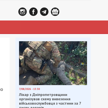
но
7/08/2026 - 13:30
Лікар з Дніпропетровщини
організував схему вивезення
військовослужбовця з частини за 7
тисяч доларів