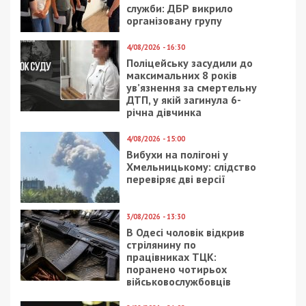
служби: ДБР викрило
організовану групу
4/08/2026 - 16:30
Поліцейську засудили до
максимальних 8 років
ув’язнення за смертельну
ДТП, у якій загинула 6-
річна дівчинка
4/08/2026 - 15:00
Вибухи на полігоні у
Хмельницькому: слідство
перевіряє дві версії
3/08/2026 - 13:30
В Одесі чоловік відкрив
стрілянину по
працівниках ТЦК:
поранено чотирьох
військовослужбовців