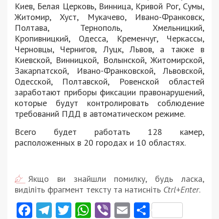
Киев, Белая Церковь, Винница, Кривой Рог, Сумы,
Житомир, Хуст, Мукачево, Ивано-Франковск,
Полтава, Тернополь, Хмельницкий,
Кропивницкий, Одесса, Кременчуг, Черкассы,
Черновцы, Чернигов, Луцк, Львов, а также в
Киевской, Винницкой, Волынской, Житомирской,
Закарпатской, Ивано-Франковской, Львовской,
Одесской, Полтавской, Ровенской областей
заработают приборы фиксации правонарушений,
которые будут контролировать соблюдение
требований ПДД в автоматическом режиме.
Всего будет работать 128 камер,
расположенных в 20 городах и 10 областях.
Якщо ви знайшли помилку, будь ласка,
виділіть фрагмент тексту та натисніть
Ctrl+Enter
.
Facebook
Telegram
Twitter
WhatsApp
Viber
Email
Поділити