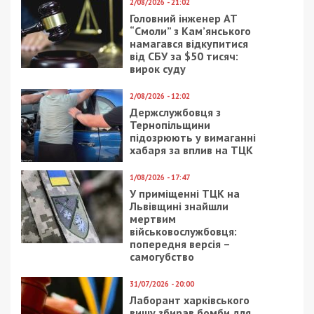
2/08/2026 - 21:02
Головний інженер АТ
“Смоли” з Кам’янського
намагався відкупитися
від СБУ за $50 тисяч:
вирок суду
2/08/2026 - 12:02
Держслужбовця з
Тернопільщини
підозрюють у вимаганні
хабаря за вплив на ТЦК
1/08/2026 - 17:47
У приміщенні ТЦК на
Львівщині знайшли
мертвим
військовослужбовця:
попередня версія –
самогубство
31/07/2026 - 20:00
Лаборант харківського
вишу збирав бомби для