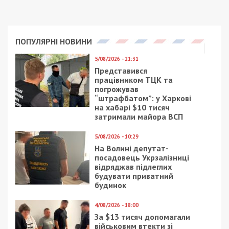
ПОПУЛЯРНІ НОВИНИ
5/08/2026 - 21:31
Представився
працівником ТЦК та
погрожував
“штрафбатом”: у Харкові
на хабарі $10 тисяч
затримали майора ВСП
5/08/2026 - 10:29
На Волині депутат-
посадовець Укрзалізниці
відряджав підлеглих
будувати приватний
будинок
4/08/2026 - 18:00
За $13 тисяч допомагали
військовим втекти зі