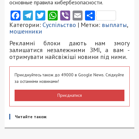
основные правила кибербезопасности.
Facebook
Telegram
Twitter
WhatsApp
Viber
Email
Поділити
Категории:
Суспільство
| Метки:
выплаты
,
мошенники
Рекламні блоки дають нам змогу
залишатися незалежними ЗМІ, а вам -
отримувати найсвіжіші новини під ними.
Приєднуйтесь також до 49000 в Google News. Слідкуйте
за останніми новинами!
Приєднатися
Читайте також