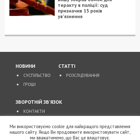
теракту в поліції: суд
призначив 15 років
ув’язнення
НОВИНИ
СТАТТІ
СУСПІЛЬСТВО
РОЗСЛІДУВАННЯ
ГРОШІ
ЗВОРОТНІЙ ЗВ’ЯЗОК
КОНТАКТИ
Ми використовуємо cookie для найкращого представлення
SUPPORT@49000.COM.UA
нашого сайту. Якщо Ви продовжите використовувати сайт,
ми вважатимемо, що Вас це влаштовує.