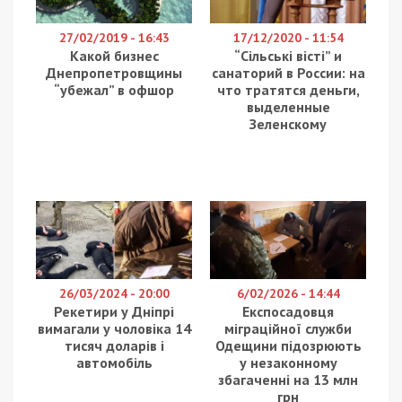
27/02/2019 - 16:43
17/12/2020 - 11:54
Какой бизнес
“Сільські вісті” и
Днепропетровщины
санаторий в России: на
“убежал” в офшор
что тратятся деньги,
выделенные
Зеленскому
26/03/2024 - 20:00
6/02/2026 - 14:44
Рекетири у Дніпрі
Експосадовця
вимагали у чоловіка 14
міграційної служби
тисяч доларів і
Одещини підозрюють
автомобіль
у незаконному
збагаченні на 13 млн
грн