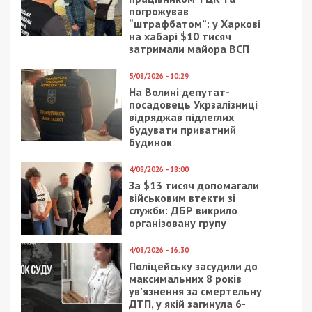
погрожував
“штрафбатом”: у Харкові
на хабарі $10 тисяч
затримали майора ВСП
5/08/2026 - 10:29
На Волині депутат-
посадовець Укрзалізниці
відряджав підлеглих
будувати приватний
будинок
4/08/2026 - 18:00
За $13 тисяч допомагали
військовим втекти зі
служби: ДБР викрило
організовану групу
4/08/2026 - 16:30
Поліцейську засудили до
максимальних 8 років
ув’язнення за смертельну
ДТП, у якій загинула 6-