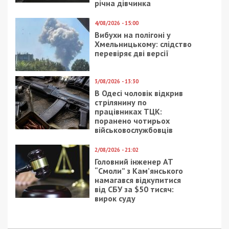
річна дівчинка
4/08/2026 - 15:00
Вибухи на полігоні у
Хмельницькому: слідство
перевіряє дві версії
3/08/2026 - 13:30
В Одесі чоловік відкрив
стрілянину по
працівниках ТЦК:
поранено чотирьох
військовослужбовців
2/08/2026 - 21:02
Головний інженер АТ
“Смоли” з Кам’янського
намагався відкупитися
від СБУ за $50 тисяч:
вирок суду