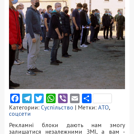
Facebook
Telegram
Twitter
WhatsApp
Viber
Email
Поділити
Категории:
Суспільство
| Метки:
АТО
,
соцсети
Рекламні блоки дають нам змогу
залишатися незалежними ЗМІ, а вам -