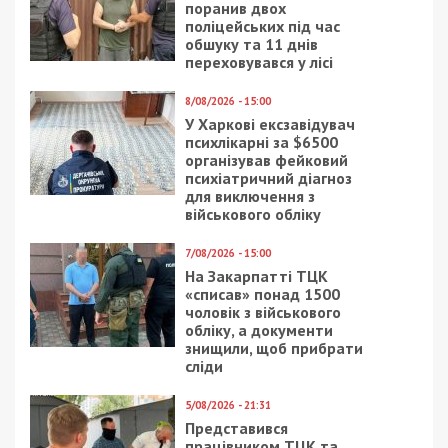
поранив двох
поліцейських під час
обшуку та 11 днів
переховувався у лісі
8/08/2026 - 15:00
У Харкові ексзавідувач
психлікарні за $6500
організував фейковий
психіатричний діагноз
для виключення з
військового обліку
7/08/2026 - 15:00
На Закарпатті ТЦК
«списав» понад 1500
чоловік з військового
обліку, а документи
знищили, щоб прибрати
сліди
5/08/2026 - 21:31
Представився
працівником ТЦК та