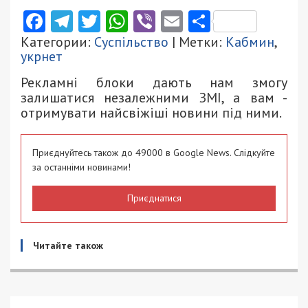
Facebook
Telegram
Twitter
WhatsApp
Viber
Email
Поділити
Категории:
Суспільство
| Метки:
Кабмин
,
укрнет
Рекламні блоки дають нам змогу
залишатися незалежними ЗМІ, а вам -
отримувати найсвіжіші новини під ними.
Приєднуйтесь також до 49000 в Google News. Слідкуйте
за останніми новинами!
Приєднатися
Читайте також