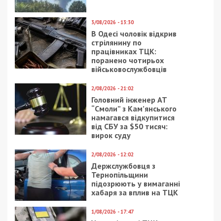
3/08/2026 - 13:30
В Одесі чоловік відкрив
стрілянину по
працівниках ТЦК:
поранено чотирьох
військовослужбовців
2/08/2026 - 21:02
Головний інженер АТ
“Смоли” з Кам’янського
намагався відкупитися
від СБУ за $50 тисяч:
вирок суду
2/08/2026 - 12:02
Держслужбовця з
Тернопільщини
підозрюють у вимаганні
хабаря за вплив на ТЦК
1/08/2026 - 17:47