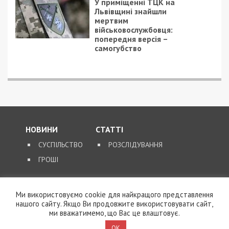
У приміщенні ТЦК на
Львівщині знайшли
мертвим
військовослужбовця:
попередня версія –
самогубство
НОВИНИ
СТАТТІ
СУСПІЛЬСТВО
РОЗСЛІДУВАННЯ
ГРОШІ
ЗВОРОТНІЙ ЗВ’ЯЗОК
Ми використовуємо cookie для найкращого представлення
нашого сайту. Якщо Ви продовжите використовувати сайт,
КОНТАКТИ
ми вважатимемо, що Вас це влаштовує.
OK