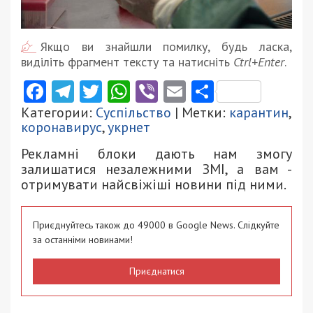
Якщо ви знайшли помилку, будь ласка,
виділіть фрагмент тексту та натисніть
Ctrl+Enter
.
Facebook
Telegram
Twitter
WhatsApp
Viber
Email
Поділити
Категории:
Суспільство
| Метки:
карантин
,
коронавирус
,
укрнет
Рекламні блоки дають нам змогу
залишатися незалежними ЗМІ, а вам -
отримувати найсвіжіші новини під ними.
Приєднуйтесь також до 49000 в Google News. Слідкуйте
за останніми новинами!
Приєднатися