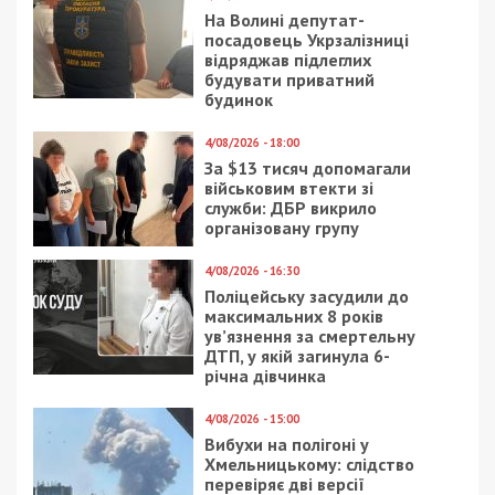
На Волині депутат-
посадовець Укрзалізниці
відряджав підлеглих
будувати приватний
будинок
4/08/2026 - 18:00
За $13 тисяч допомагали
військовим втекти зі
служби: ДБР викрило
організовану групу
4/08/2026 - 16:30
Поліцейську засудили до
максимальних 8 років
ув’язнення за смертельну
ДТП, у якій загинула 6-
річна дівчинка
4/08/2026 - 15:00
Вибухи на полігоні у
Хмельницькому: слідство
перевіряє дві версії