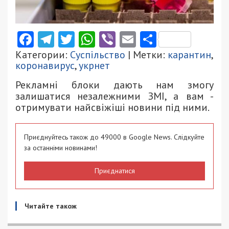
Facebook
Telegram
Twitter
WhatsApp
Viber
Email
Поділити
Категории:
Суспільство
| Метки:
карантин
,
коронавирус
,
укрнет
Рекламні блоки дають нам змогу
залишатися незалежними ЗМІ, а вам -
отримувати найсвіжіші новини під ними.
Приєднуйтесь також до 49000 в Google News. Слідкуйте
за останніми новинами!
Приєднатися
Читайте також