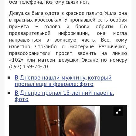
без телефона, поэтому связи нет.
Девушка была одета в красное пальто. Ушла она
в красных кроссовках. У пропавшей есть особая
примета – голова и брови обриты. По
предварительной информации, она могла
направляться в воинскую часть. Все, кому
известно что-либо о Екатерине Резниченко,
правоохранители просят звонить на линию
«102» или матери девушки Оксане по номеру
(097) 139-24-20.
В Днепре нашли мужчину, который
пропал еще в феврале: фото
В Днепре пропал 18-летний парень:
фото