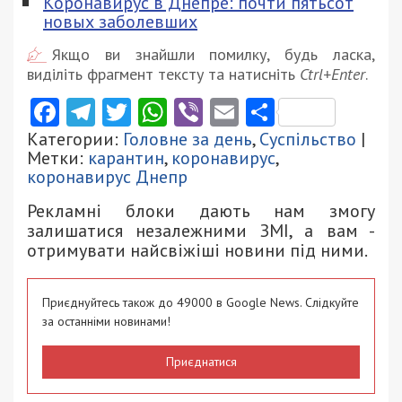
Коронавирус в Днепре: почти пятьсот
новых заболевших
Якщо ви знайшли помилку, будь ласка,
виділіть фрагмент тексту та натисніть
Ctrl+Enter
.
Facebook
Telegram
Twitter
WhatsApp
Viber
Email
Поділити
Категории:
Головне за день
,
Суспільство
|
Метки:
карантин
,
коронавирус
,
коронавирус Днепр
Рекламні блоки дають нам змогу
залишатися незалежними ЗМІ, а вам -
отримувати найсвіжіші новини під ними.
Приєднуйтесь також до 49000 в Google News. Слідкуйте
за останніми новинами!
Приєднатися