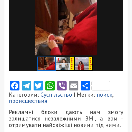
Facebook
Telegram
Twitter
WhatsApp
Viber
Email
Поділити
Категории:
Суспільство
| Метки:
поиск
,
происшествия
Рекламні блоки дають нам змогу
залишатися незалежними ЗМІ, а вам -
отримувати найсвіжіші новини під ними.